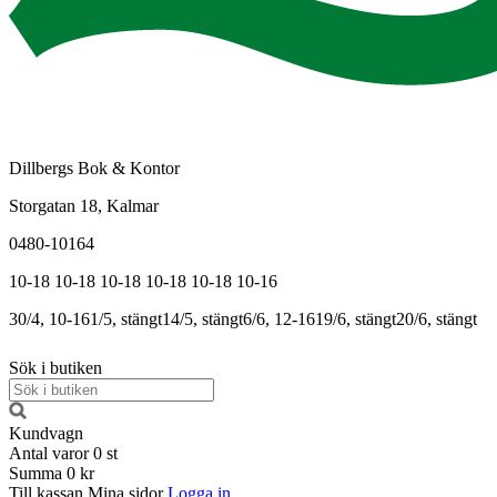
Dillbergs Bok & Kontor
Storgatan 18, Kalmar
0480-10164
10-18
10-18
10-18
10-18
10-18
10-16
30/4, 10-16
1/5, stängt
14/5, stängt
6/6, 12-16
19/6, stängt
20/6, stängt
Sök i butiken
Kundvagn
Antal varor
0
st
Summa
0 kr
Till kassan
Mina sidor
Logga in