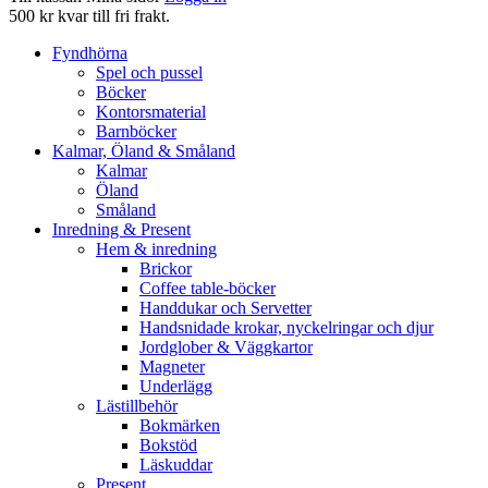
500 kr kvar till fri frakt.
Fyndhörna
Spel och pussel
Böcker
Kontorsmaterial
Barnböcker
Kalmar, Öland & Småland
Kalmar
Öland
Småland
Inredning & Present
Hem & inredning
Brickor
Coffee table-böcker
Handdukar och Servetter
Handsnidade krokar, nyckelringar och djur
Jordglober & Väggkartor
Magneter
Underlägg
Lästillbehör
Bokmärken
Bokstöd
Läskuddar
Present