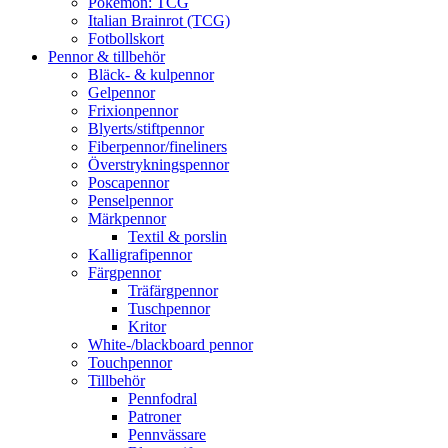
Pokémon: TCG
Italian Brainrot (TCG)
Fotbollskort
Pennor & tillbehör
Bläck- & kulpennor
Gelpennor
Frixionpennor
Blyerts/stiftpennor
Fiberpennor/fineliners
Överstrykningspennor
Poscapennor
Penselpennor
Märkpennor
Textil & porslin
Kalligrafipennor
Färgpennor
Träfärgpennor
Tuschpennor
Kritor
White-/blackboard pennor
Touchpennor
Tillbehör
Pennfodral
Patroner
Pennvässare