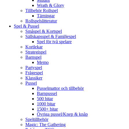
Mutant
Wrath & Glory
Tillbehör Rollspel
Tärningar
Rollspelslitteratur
Spel & Pussel
Småspel & Kortspel
Sällskapsspel & Familjespel
Spel för två spelare
Kortlekar
Strategispel
Barnspel
Memo
Partyspel
Frågespel
Klassiker
Pussel
Pusselmattor och tillbehör
Barnpussel
500 bitar
1000 bitar
1500+ bitar
Övriga pussel/Knep & knåp
Speltillbehör
Magic: The Gathering