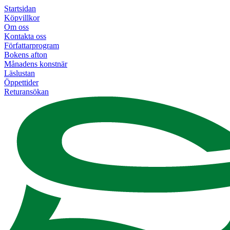
Startsidan
Köpvillkor
Om oss
Kontakta oss
Författarprogram
Bokens afton
Månadens konstnär
Läslustan
Öppettider
Returansökan