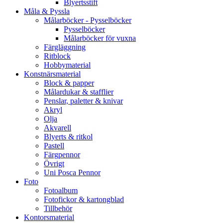
Blyertsstift
Måla & Pyssla
Målarböcker - Pysselböcker
Pysselböcker
Målarböcker för vuxna
Färgläggning
Ritblock
Hobbymaterial
Konstnärsmaterial
Block & papper
Målardukar & stafflier
Penslar, paletter & knivar
Akryl
Olja
Akvarell
Blyerts & ritkol
Pastell
Färgpennor
Övrigt
Uni Posca Pennor
Foto
Fotoalbum
Fotofickor & kartongblad
Tillbehör
Kontorsmaterial