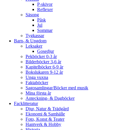
P-skivor
Reflexer
Säsong
Påsk
Jul
Sommar
Tygkassar
Barn- & Ungdom
Leksaker
Gosedjur
Pekböcker 0-3 år
Bilderböcker 3-6 år
Kapitelböcker 6-9 år
Bokslukaren 9-12 år
Unga vuxna
Faktaböcker
Sagosamlingar/Böcker med musik
Mina första år
Anteckning- & Dagböcker
Facklitteratur
Djur, Natur & Trädgård
Ekonomi & Samhälle
Foto, Konst & Teater
Hantverk & Hobby
Historia