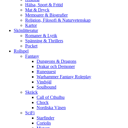
Hälsa, Sport & Fritid
Mat & Dryck
Memoarer & Biografier
Religion, Filosofi & Naturvetenskap
Kartor
Skönlitteratur
Romaner & Lyrik
Spänning & Thrillers
Pocket
Rollspel
Fantasy
Dungeons & Dragons
Drakar och Demoner
Runequest
Warhammer Fantasy Roleplay
Vindsjäl
Soulbound
Skräck
Call of Cthulhu
Chock
Nordiska Väsen
SciFi
Starfinder
Coriolis