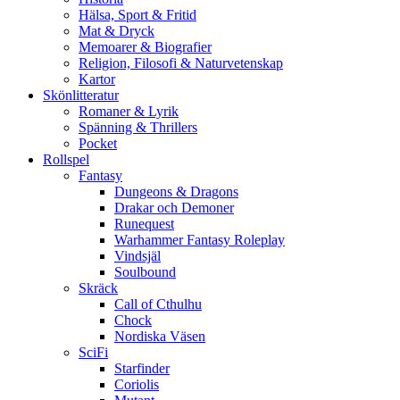
Hälsa, Sport & Fritid
Mat & Dryck
Memoarer & Biografier
Religion, Filosofi & Naturvetenskap
Kartor
Skönlitteratur
Romaner & Lyrik
Spänning & Thrillers
Pocket
Rollspel
Fantasy
Dungeons & Dragons
Drakar och Demoner
Runequest
Warhammer Fantasy Roleplay
Vindsjäl
Soulbound
Skräck
Call of Cthulhu
Chock
Nordiska Väsen
SciFi
Starfinder
Coriolis