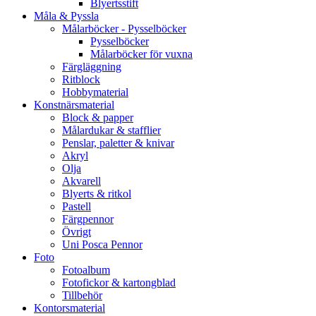
Blyertsstift
Måla & Pyssla
Målarböcker - Pysselböcker
Pysselböcker
Målarböcker för vuxna
Färgläggning
Ritblock
Hobbymaterial
Konstnärsmaterial
Block & papper
Målardukar & stafflier
Penslar, paletter & knivar
Akryl
Olja
Akvarell
Blyerts & ritkol
Pastell
Färgpennor
Övrigt
Uni Posca Pennor
Foto
Fotoalbum
Fotofickor & kartongblad
Tillbehör
Kontorsmaterial