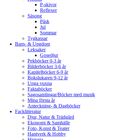
P-skivor
Reflexer
Säsong
Påsk
Jul
Sommar
Tygkassar
Barn- & Ungdom
Leksaker
Gosedjur
Pekböcker 0-3 år
Bilderböcker 3-6 år
Kapitelböcker 6-9 år
Bokslukaren 9-12 år
Unga vuxna
Faktaböcker
Sagosamlingar/Böcker med musik
Mina första år
Anteckning- & Dagböcker
Facklitteratur
Djur, Natur & Trädgård
Ekonomi & Samhälle
Foto, Konst & Teater
Hantverk & Hobby
Historia