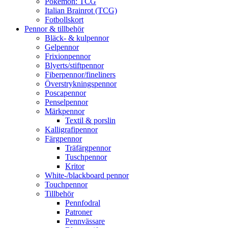
Pokémon: TCG
Italian Brainrot (TCG)
Fotbollskort
Pennor & tillbehör
Bläck- & kulpennor
Gelpennor
Frixionpennor
Blyerts/stiftpennor
Fiberpennor/fineliners
Överstrykningspennor
Poscapennor
Penselpennor
Märkpennor
Textil & porslin
Kalligrafipennor
Färgpennor
Träfärgpennor
Tuschpennor
Kritor
White-/blackboard pennor
Touchpennor
Tillbehör
Pennfodral
Patroner
Pennvässare