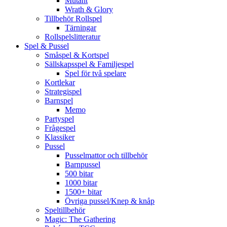
Mutant
Wrath & Glory
Tillbehör Rollspel
Tärningar
Rollspelslitteratur
Spel & Pussel
Småspel & Kortspel
Sällskapsspel & Familjespel
Spel för två spelare
Kortlekar
Strategispel
Barnspel
Memo
Partyspel
Frågespel
Klassiker
Pussel
Pusselmattor och tillbehör
Barnpussel
500 bitar
1000 bitar
1500+ bitar
Övriga pussel/Knep & knåp
Speltillbehör
Magic: The Gathering