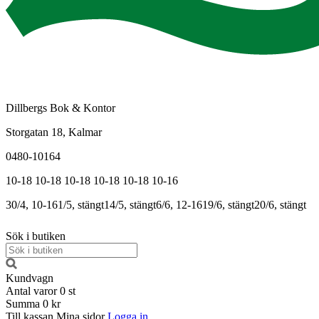
Dillbergs Bok & Kontor
Storgatan 18, Kalmar
0480-10164
10-18
10-18
10-18
10-18
10-18
10-16
30/4, 10-16
1/5, stängt
14/5, stängt
6/6, 12-16
19/6, stängt
20/6, stängt
Sök i butiken
Kundvagn
Antal varor
0
st
Summa
0 kr
Till kassan
Mina sidor
Logga in