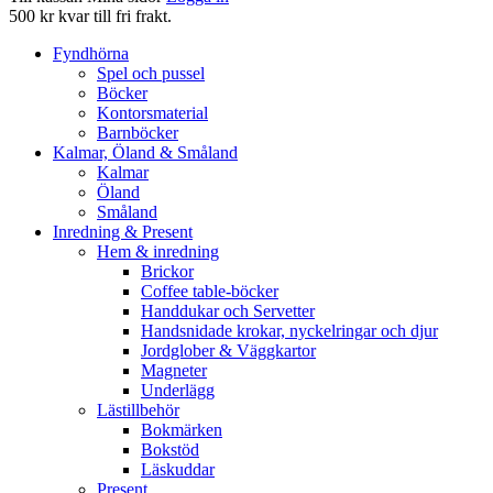
500 kr kvar till fri frakt.
Fyndhörna
Spel och pussel
Böcker
Kontorsmaterial
Barnböcker
Kalmar, Öland & Småland
Kalmar
Öland
Småland
Inredning & Present
Hem & inredning
Brickor
Coffee table-böcker
Handdukar och Servetter
Handsnidade krokar, nyckelringar och djur
Jordglober & Väggkartor
Magneter
Underlägg
Lästillbehör
Bokmärken
Bokstöd
Läskuddar
Present