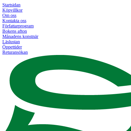
Startsidan
Köpvillkor
Om oss
Kontakta oss
Författarprogram
Bokens afton
Månadens konstnär
Läslustan
Öppettider
Returansökan