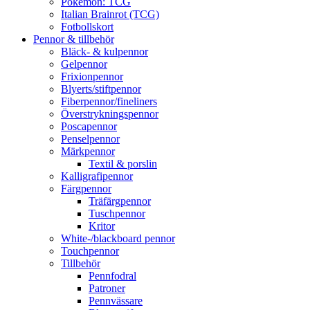
Pokémon: TCG
Italian Brainrot (TCG)
Fotbollskort
Pennor & tillbehör
Bläck- & kulpennor
Gelpennor
Frixionpennor
Blyerts/stiftpennor
Fiberpennor/fineliners
Överstrykningspennor
Poscapennor
Penselpennor
Märkpennor
Textil & porslin
Kalligrafipennor
Färgpennor
Träfärgpennor
Tuschpennor
Kritor
White-/blackboard pennor
Touchpennor
Tillbehör
Pennfodral
Patroner
Pennvässare