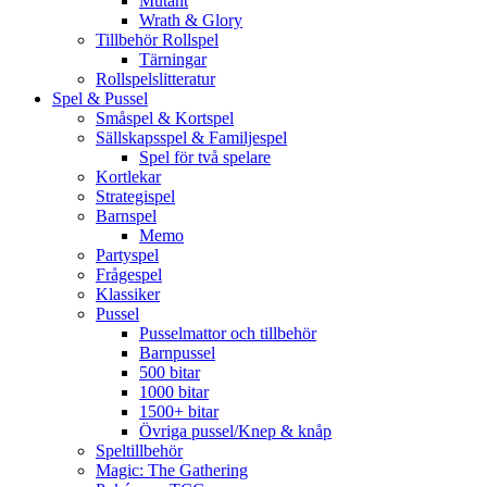
Mutant
Wrath & Glory
Tillbehör Rollspel
Tärningar
Rollspelslitteratur
Spel & Pussel
Småspel & Kortspel
Sällskapsspel & Familjespel
Spel för två spelare
Kortlekar
Strategispel
Barnspel
Memo
Partyspel
Frågespel
Klassiker
Pussel
Pusselmattor och tillbehör
Barnpussel
500 bitar
1000 bitar
1500+ bitar
Övriga pussel/Knep & knåp
Speltillbehör
Magic: The Gathering