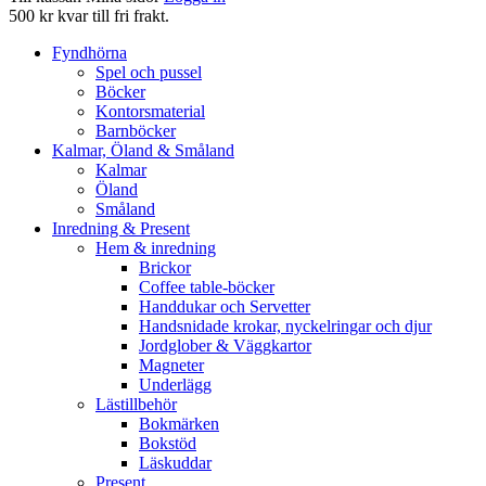
500 kr kvar till fri frakt.
Fyndhörna
Spel och pussel
Böcker
Kontorsmaterial
Barnböcker
Kalmar, Öland & Småland
Kalmar
Öland
Småland
Inredning & Present
Hem & inredning
Brickor
Coffee table-böcker
Handdukar och Servetter
Handsnidade krokar, nyckelringar och djur
Jordglober & Väggkartor
Magneter
Underlägg
Lästillbehör
Bokmärken
Bokstöd
Läskuddar
Present