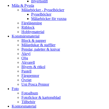
Blyertsstift
Måla & Pyssla
Målarböcker - Pysselböcker
Pysselböcker
Målarböcker för vuxna
Färgläggning
Ritblock
Hobbymaterial
Konstnärsmaterial
Block & papper
Målardukar & stafflier
Penslar, paletter & knivar
Akryl
Olja
Akvarell
Blyerts & ritkol
Pastell
Färgpennor
Övrigt
Uni Posca Pennor
Foto
Fotoalbum
Fotofickor & kartongblad
Tillbehör
Kontorsmaterial