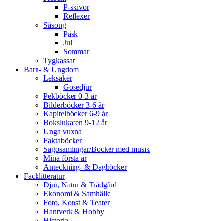
P-skivor
Reflexer
Säsong
Påsk
Jul
Sommar
Tygkassar
Barn- & Ungdom
Leksaker
Gosedjur
Pekböcker 0-3 år
Bilderböcker 3-6 år
Kapitelböcker 6-9 år
Bokslukaren 9-12 år
Unga vuxna
Faktaböcker
Sagosamlingar/Böcker med musik
Mina första år
Anteckning- & Dagböcker
Facklitteratur
Djur, Natur & Trädgård
Ekonomi & Samhälle
Foto, Konst & Teater
Hantverk & Hobby
Historia