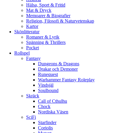
Hälsa, Sport & Fritid
Mat & Dryck
Memoarer & Biografier
Religion, Filosofi & Naturvetenskap
Kartor
Skönlitteratur
Romaner & Lyrik
Spänning & Thrillers
Pocket
Rollspel
Fantasy
Dungeons & Dragons
Drakar och Demoner
Runequest
Warhammer Fantasy Roleplay
Vindsjäl
Soulbound
Skräck
Call of Cthulhu
Chock
Nordiska Väsen
SciFi
Starfinder
Coriolis