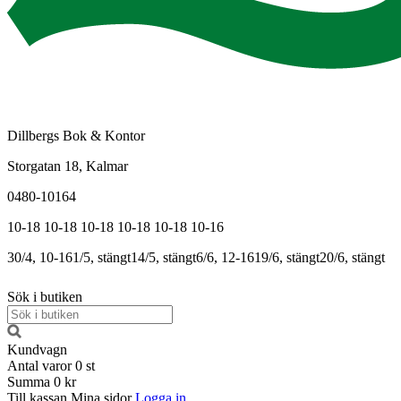
Dillbergs Bok & Kontor
Storgatan 18, Kalmar
0480-10164
10-18
10-18
10-18
10-18
10-18
10-16
30/4, 10-16
1/5, stängt
14/5, stängt
6/6, 12-16
19/6, stängt
20/6, stängt
Sök i butiken
Kundvagn
Antal varor
0
st
Summa
0 kr
Till kassan
Mina sidor
Logga in