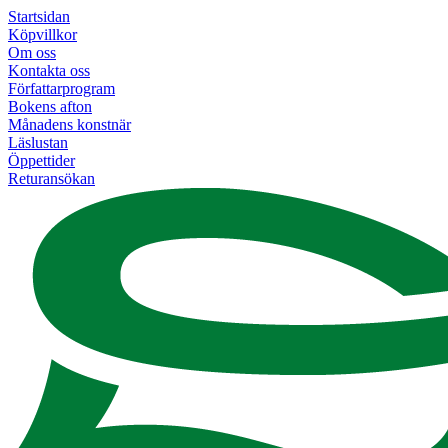
Startsidan
Köpvillkor
Om oss
Kontakta oss
Författarprogram
Bokens afton
Månadens konstnär
Läslustan
Öppettider
Returansökan