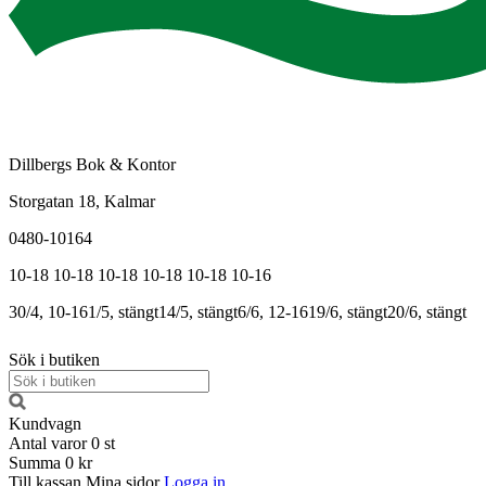
Dillbergs Bok & Kontor
Storgatan 18, Kalmar
0480-10164
10-18
10-18
10-18
10-18
10-18
10-16
30/4, 10-16
1/5, stängt
14/5, stängt
6/6, 12-16
19/6, stängt
20/6, stängt
Sök i butiken
Kundvagn
Antal varor
0
st
Summa
0 kr
Till kassan
Mina sidor
Logga in