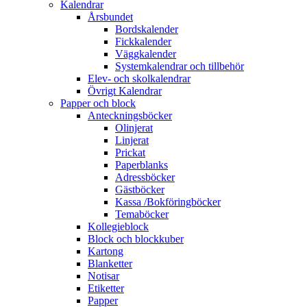
Kalendrar
Årsbundet
Bordskalender
Fickkalender
Väggkalender
Systemkalendrar och tillbehör
Elev- och skolkalendrar
Övrigt Kalendrar
Papper och block
Anteckningsböcker
Olinjerat
Linjerat
Prickat
Paperblanks
Adressböcker
Gästböcker
Kassa /Bokföringböcker
Temaböcker
Kollegieblock
Block och blockkuber
Kartong
Blanketter
Notisar
Etiketter
Papper