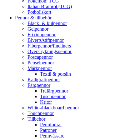
Pokémon: TCG
Italian Brainrot (TCG)
Fotbollskort
Pennor & tillbehör
Bläck- & kulpennor
Gelpennor
Frixionpennor
Blyerts/stiftpennor
Fiberpennor/fineliners
Överstrykningspennor
Poscapennor
Penselpennor
Märkpennor
Textil & porslin
Kalligrafipennor
Färgpennor
Träfärgpennor
Tuschpennor
Kritor
White-/blackboard pennor
Touchpennor
Tillbehör
Pennfodral
Patroner
Pennvässare