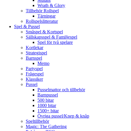
Mutant
Wrath & Glory
Tillbehör Rollspel
Tärningar
Rollspelslitteratur
Spel & Pussel
Småspel & Kortspel
Sällskapsspel & Familjespel
Spel för två spelare
Kortlekar
Strategispel
Barnspel
Memo
Partyspel
Frågespel
Klassiker
Pussel
Pusselmattor och tillbehör
Barnpussel
500 bitar
1000 bitar
1500+ bitar
Övriga pussel/Knep & knåp
Speltillbehör
Magic: The Gathering