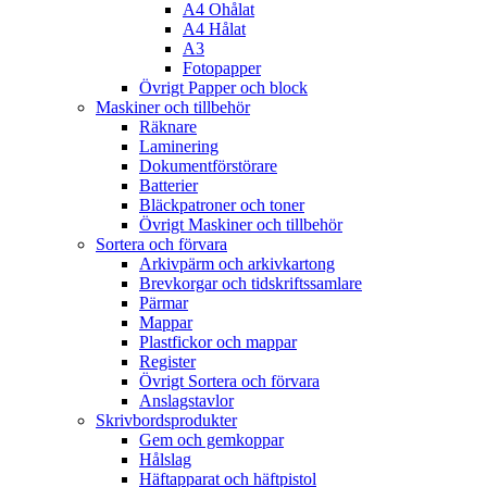
A4 Ohålat
A4 Hålat
A3
Fotopapper
Övrigt Papper och block
Maskiner och tillbehör
Räknare
Laminering
Dokumentförstörare
Batterier
Bläckpatroner och toner
Övrigt Maskiner och tillbehör
Sortera och förvara
Arkivpärm och arkivkartong
Brevkorgar och tidskriftssamlare
Pärmar
Mappar
Plastfickor och mappar
Register
Övrigt Sortera och förvara
Anslagstavlor
Skrivbordsprodukter
Gem och gemkoppar
Hålslag
Häftapparat och häftpistol