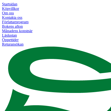
Startsidan
Köpvillkor
Om oss
Kontakta oss
Författarprogram
Bokens afton
Månadens konstnär
Läslustan
Öppettider
Returansökan