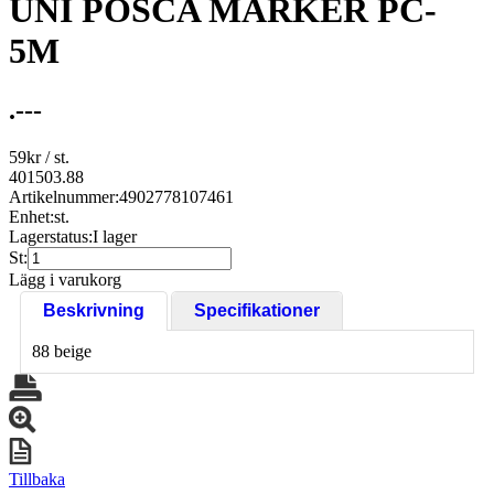
UNI POSCA MARKER PC-
5M
.---
59
kr
/ st.
401503.88
Artikelnummer:
4902778107461
Enhet:
st.
Lagerstatus:
I lager
St:
Lägg i varukorg
Beskrivning
Specifikationer
88 beige
Tillbaka