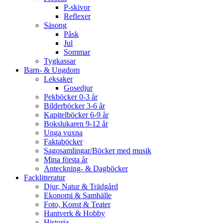
P-skivor
Reflexer
Säsong
Påsk
Jul
Sommar
Tygkassar
Barn- & Ungdom
Leksaker
Gosedjur
Pekböcker 0-3 år
Bilderböcker 3-6 år
Kapitelböcker 6-9 år
Bokslukaren 9-12 år
Unga vuxna
Faktaböcker
Sagosamlingar/Böcker med musik
Mina första år
Anteckning- & Dagböcker
Facklitteratur
Djur, Natur & Trädgård
Ekonomi & Samhälle
Foto, Konst & Teater
Hantverk & Hobby
Historia