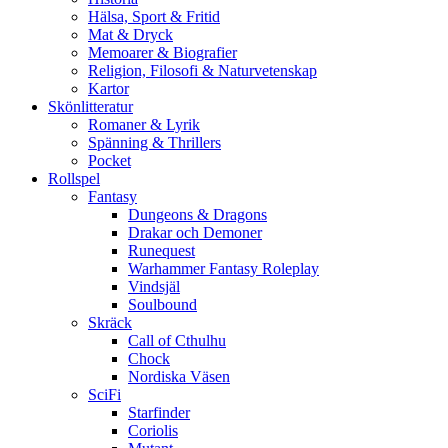
Hälsa, Sport & Fritid
Mat & Dryck
Memoarer & Biografier
Religion, Filosofi & Naturvetenskap
Kartor
Skönlitteratur
Romaner & Lyrik
Spänning & Thrillers
Pocket
Rollspel
Fantasy
Dungeons & Dragons
Drakar och Demoner
Runequest
Warhammer Fantasy Roleplay
Vindsjäl
Soulbound
Skräck
Call of Cthulhu
Chock
Nordiska Väsen
SciFi
Starfinder
Coriolis