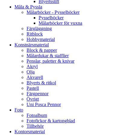
Blyertsstift
Måla & Pyssla
Målarböcker - Pysselböcker
Pysselböcker
Målarböcker för vuxna
Färgläggning
Ritblock
Hobbymaterial
Konstnärsmaterial
Block & papper
Målardukar & stafflier
Penslar, paletter & knivar
Akryl
Olja
Akvarell
Blyerts & ritkol
Pastell
Färgpennor
Övrigt
Uni Posca Pennor
Foto
Fotoalbum
Fotofickor & kartongblad
Tillbehör
Kontorsmaterial