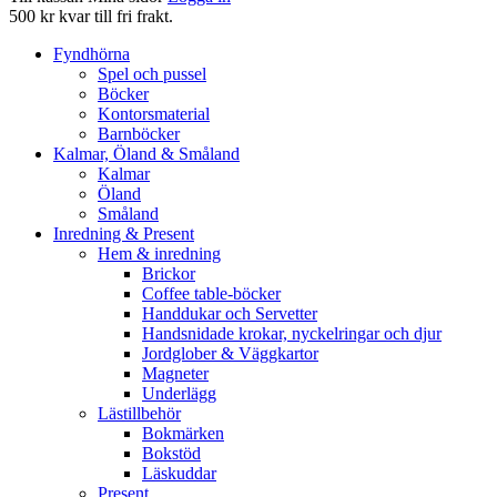
500 kr kvar till fri frakt.
Fyndhörna
Spel och pussel
Böcker
Kontorsmaterial
Barnböcker
Kalmar, Öland & Småland
Kalmar
Öland
Småland
Inredning & Present
Hem & inredning
Brickor
Coffee table-böcker
Handdukar och Servetter
Handsnidade krokar, nyckelringar och djur
Jordglober & Väggkartor
Magneter
Underlägg
Lästillbehör
Bokmärken
Bokstöd
Läskuddar
Present