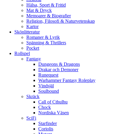
Hälsa, Sport & Fritid
Mat & Dryck
Memoarer & Biografier
Religion, Filosofi & Naturvetenskap
Kartor
Skönlitteratur
Romaner & Lyrik
Spänning & Thrillers
Pocket
Rollspel
Fantasy
Dungeons & Dragons
Drakar och Demoner
Runequest
Warhammer Fantasy Roleplay
Vindsjäl
Soulbound
Skräck
Call of Cthulhu
Chock
Nordiska Väsen
SciFi
Starfinder
Coriolis