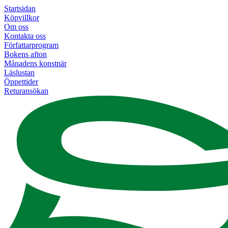
Startsidan
Köpvillkor
Om oss
Kontakta oss
Författarprogram
Bokens afton
Månadens konstnär
Läslustan
Öppettider
Returansökan