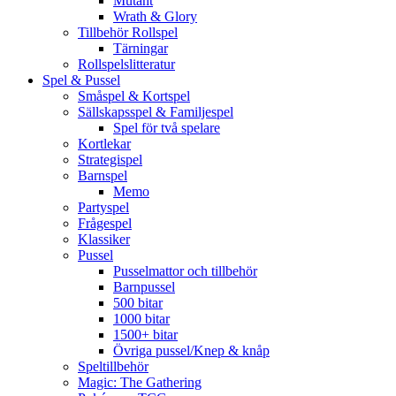
Mutant
Wrath & Glory
Tillbehör Rollspel
Tärningar
Rollspelslitteratur
Spel & Pussel
Småspel & Kortspel
Sällskapsspel & Familjespel
Spel för två spelare
Kortlekar
Strategispel
Barnspel
Memo
Partyspel
Frågespel
Klassiker
Pussel
Pusselmattor och tillbehör
Barnpussel
500 bitar
1000 bitar
1500+ bitar
Övriga pussel/Knep & knåp
Speltillbehör
Magic: The Gathering