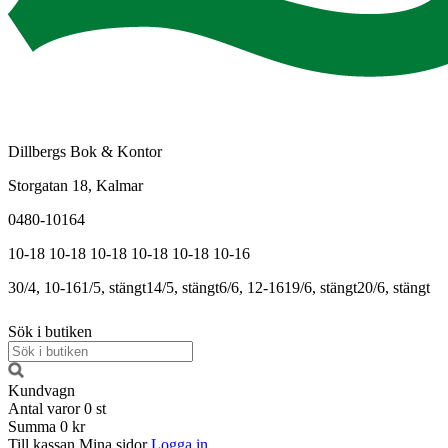
Dillbergs Bok & Kontor
Storgatan 18, Kalmar
0480-10164
10-18
10-18
10-18
10-18
10-18
10-16
30/4, 10-16
1/5, stängt
14/5, stängt
6/6, 12-16
19/6, stängt
20/6, stängt
Sök i butiken
Kundvagn
Antal varor
0
st
Summa
0 kr
Till kassan
Mina sidor
Logga in