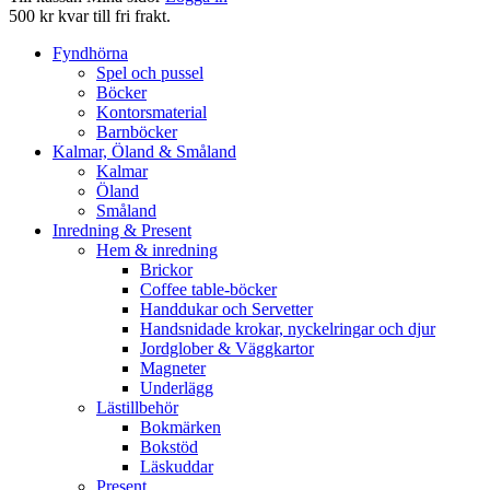
500 kr kvar till fri frakt.
Fyndhörna
Spel och pussel
Böcker
Kontorsmaterial
Barnböcker
Kalmar, Öland & Småland
Kalmar
Öland
Småland
Inredning & Present
Hem & inredning
Brickor
Coffee table-böcker
Handdukar och Servetter
Handsnidade krokar, nyckelringar och djur
Jordglober & Väggkartor
Magneter
Underlägg
Lästillbehör
Bokmärken
Bokstöd
Läskuddar
Present