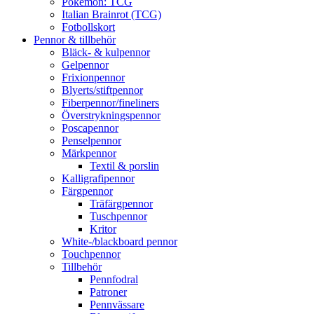
Pokémon: TCG
Italian Brainrot (TCG)
Fotbollskort
Pennor & tillbehör
Bläck- & kulpennor
Gelpennor
Frixionpennor
Blyerts/stiftpennor
Fiberpennor/fineliners
Överstrykningspennor
Poscapennor
Penselpennor
Märkpennor
Textil & porslin
Kalligrafipennor
Färgpennor
Träfärgpennor
Tuschpennor
Kritor
White-/blackboard pennor
Touchpennor
Tillbehör
Pennfodral
Patroner
Pennvässare