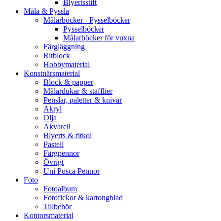
Blyertsstift
Måla & Pyssla
Målarböcker - Pysselböcker
Pysselböcker
Målarböcker för vuxna
Färgläggning
Ritblock
Hobbymaterial
Konstnärsmaterial
Block & papper
Målardukar & stafflier
Penslar, paletter & knivar
Akryl
Olja
Akvarell
Blyerts & ritkol
Pastell
Färgpennor
Övrigt
Uni Posca Pennor
Foto
Fotoalbum
Fotofickor & kartongblad
Tillbehör
Kontorsmaterial