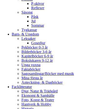
P-skivor
Reflexer
Säsong
Påsk
Jul
Sommar
Tygkassar
Barn- & Ungdom
Leksaker
Gosedjur
Pekböcker 0-3 år
Bilderböcker 3-6 år
Kapitelböcker 6-9 år
Bokslukaren 9-12 år
Unga vuxna
Faktaböcker
Sagosamlingar/Böcker med musik
Mina första år
Anteckning- & Dagböcker
Facklitteratur
Djur, Natur & Trädgård
Ekonomi & Samhälle
Foto, Konst & Teater
Hantverk & Hobby
Historia