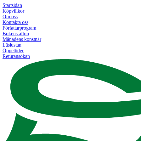
Startsidan
Köpvillkor
Om oss
Kontakta oss
Författarprogram
Bokens afton
Månadens konstnär
Läslustan
Öppettider
Returansökan