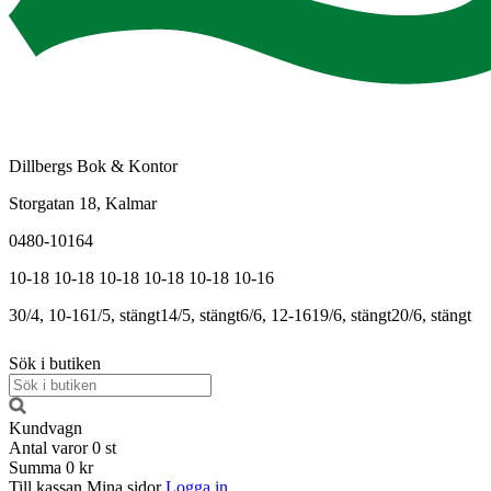
Dillbergs Bok & Kontor
Storgatan 18, Kalmar
0480-10164
10-18
10-18
10-18
10-18
10-18
10-16
30/4, 10-16
1/5, stängt
14/5, stängt
6/6, 12-16
19/6, stängt
20/6, stängt
Sök i butiken
Kundvagn
Antal varor
0
st
Summa
0 kr
Till kassan
Mina sidor
Logga in