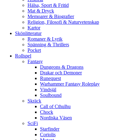
Hälsa, Sport & Fritid
Mat & Dryck
Memoarer & Biografier
Religion, Filosofi & Naturvetenskap
Kartor
Skönlitteratur
Romaner & Lyrik
Spänning & Thrillers
Pocket
Rollspel
Fantasy
Dungeons & Dragons
Drakar och Demoner
Runequest
Warhammer Fantasy Roleplay
Vindsjäl
Soulbound
Skräck
Call of Cthulhu
Chock
Nordiska Väsen
SciFi
Starfinder
Coriolis