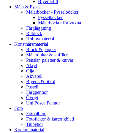
Blyertsstift
Måla & Pyssla
Målarböcker - Pysselböcker
Pysselböcker
Målarböcker för vuxna
Färgläggning
Ritblock
Hobbymaterial
Konstnärsmaterial
Block & papper
Målardukar & stafflier
Penslar, paletter & knivar
Akryl
Olja
Akvarell
Blyerts & ritkol
Pastell
Färgpennor
Övrigt
Uni Posca Pennor
Foto
Fotoalbum
Fotofickor & kartongblad
Tillbehör
Kontorsmaterial