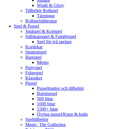
Mutant
Wrath & Glory
Tillbehör Rollspel
Tärningar
Rollspelslitteratur
Spel & Pussel
Småspel & Kortspel
Sällskapsspel & Familjespel
Spel för två spelare
Kortlekar
Strategispel
Barnspel
Memo
Partyspel
Frågespel
Klassiker
Pussel
Pusselmattor och tillbehör
Barnpussel
500 bitar
1000 bitar
1500+ bitar
Övriga pussel/Knep & knåp
Speltillbehör
Magic: The Gathering