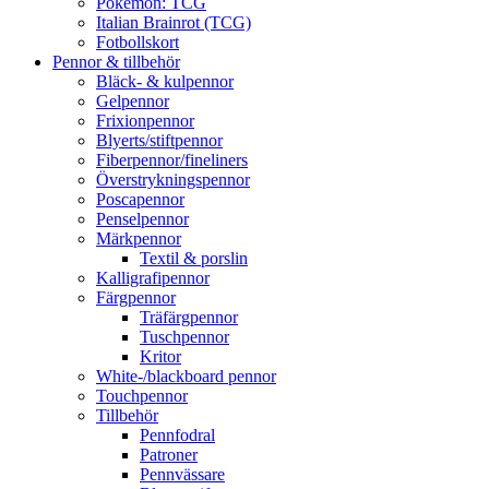
Pokémon: TCG
Italian Brainrot (TCG)
Fotbollskort
Pennor & tillbehör
Bläck- & kulpennor
Gelpennor
Frixionpennor
Blyerts/stiftpennor
Fiberpennor/fineliners
Överstrykningspennor
Poscapennor
Penselpennor
Märkpennor
Textil & porslin
Kalligrafipennor
Färgpennor
Träfärgpennor
Tuschpennor
Kritor
White-/blackboard pennor
Touchpennor
Tillbehör
Pennfodral
Patroner
Pennvässare