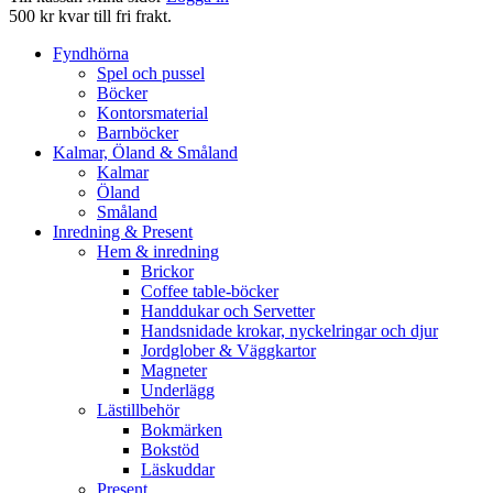
500 kr kvar till fri frakt.
Fyndhörna
Spel och pussel
Böcker
Kontorsmaterial
Barnböcker
Kalmar, Öland & Småland
Kalmar
Öland
Småland
Inredning & Present
Hem & inredning
Brickor
Coffee table-böcker
Handdukar och Servetter
Handsnidade krokar, nyckelringar och djur
Jordglober & Väggkartor
Magneter
Underlägg
Lästillbehör
Bokmärken
Bokstöd
Läskuddar
Present