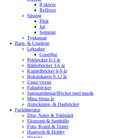
P-skivor
Reflexer
Säsong
Påsk
Jul
Sommar
Tygkassar
Barn- & Ungdom
Leksaker
Gosedjur
Pekböcker 0-3 år
Bilderböcker 3-6 år
Kapitelböcker 6-9 år
Bokslukaren 9-12 år
Unga vuxna
Faktaböcker
Sagosamlingar/Böcker med musik
Mina första år
Anteckning- & Dagböcker
Facklitteratur
Djur, Natur & Trädgård
Ekonomi & Samhälle
Foto, Konst & Teater
Hantverk & Hobby
Historia