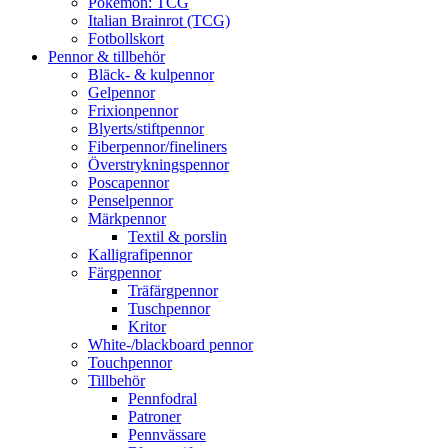
Pokémon: TCG
Italian Brainrot (TCG)
Fotbollskort
Pennor & tillbehör
Bläck- & kulpennor
Gelpennor
Frixionpennor
Blyerts/stiftpennor
Fiberpennor/fineliners
Överstrykningspennor
Poscapennor
Penselpennor
Märkpennor
Textil & porslin
Kalligrafipennor
Färgpennor
Träfärgpennor
Tuschpennor
Kritor
White-/blackboard pennor
Touchpennor
Tillbehör
Pennfodral
Patroner
Pennvässare