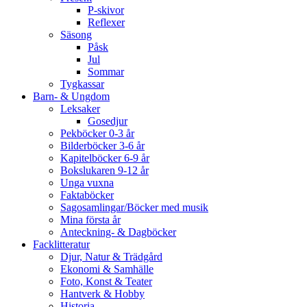
P-skivor
Reflexer
Säsong
Påsk
Jul
Sommar
Tygkassar
Barn- & Ungdom
Leksaker
Gosedjur
Pekböcker 0-3 år
Bilderböcker 3-6 år
Kapitelböcker 6-9 år
Bokslukaren 9-12 år
Unga vuxna
Faktaböcker
Sagosamlingar/Böcker med musik
Mina första år
Anteckning- & Dagböcker
Facklitteratur
Djur, Natur & Trädgård
Ekonomi & Samhälle
Foto, Konst & Teater
Hantverk & Hobby
Historia