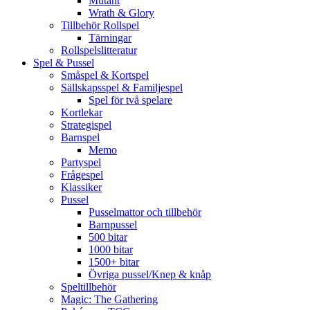
Mutant
Wrath & Glory
Tillbehör Rollspel
Tärningar
Rollspelslitteratur
Spel & Pussel
Småspel & Kortspel
Sällskapsspel & Familjespel
Spel för två spelare
Kortlekar
Strategispel
Barnspel
Memo
Partyspel
Frågespel
Klassiker
Pussel
Pusselmattor och tillbehör
Barnpussel
500 bitar
1000 bitar
1500+ bitar
Övriga pussel/Knep & knåp
Speltillbehör
Magic: The Gathering