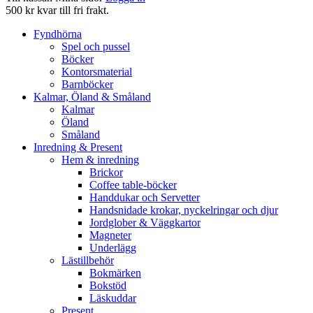
500 kr kvar till fri frakt.
Fyndhörna
Spel och pussel
Böcker
Kontorsmaterial
Barnböcker
Kalmar, Öland & Småland
Kalmar
Öland
Småland
Inredning & Present
Hem & inredning
Brickor
Coffee table-böcker
Handdukar och Servetter
Handsnidade krokar, nyckelringar och djur
Jordglober & Väggkartor
Magneter
Underlägg
Lästillbehör
Bokmärken
Bokstöd
Läskuddar
Present