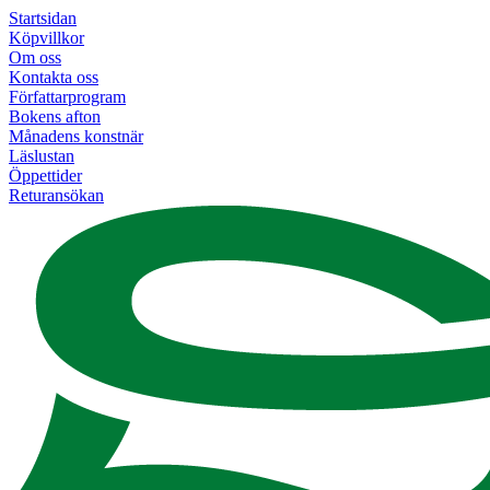
Startsidan
Köpvillkor
Om oss
Kontakta oss
Författarprogram
Bokens afton
Månadens konstnär
Läslustan
Öppettider
Returansökan