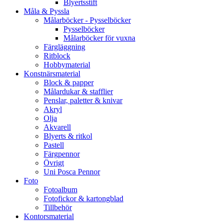
Blyertsstift
Måla & Pyssla
Målarböcker - Pysselböcker
Pysselböcker
Målarböcker för vuxna
Färgläggning
Ritblock
Hobbymaterial
Konstnärsmaterial
Block & papper
Målardukar & stafflier
Penslar, paletter & knivar
Akryl
Olja
Akvarell
Blyerts & ritkol
Pastell
Färgpennor
Övrigt
Uni Posca Pennor
Foto
Fotoalbum
Fotofickor & kartongblad
Tillbehör
Kontorsmaterial