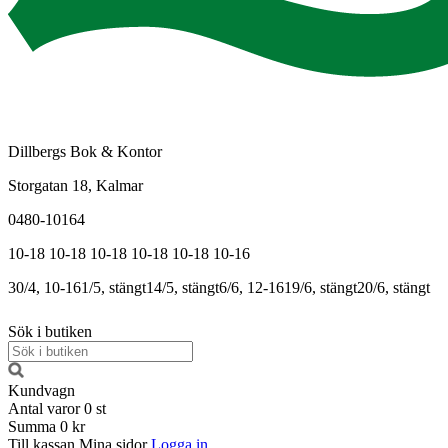
Dillbergs Bok & Kontor
Storgatan 18, Kalmar
0480-10164
10-18
10-18
10-18
10-18
10-18
10-16
30/4, 10-16
1/5, stängt
14/5, stängt
6/6, 12-16
19/6, stängt
20/6, stängt
Sök i butiken
Kundvagn
Antal varor
0
st
Summa
0 kr
Till kassan
Mina sidor
Logga in