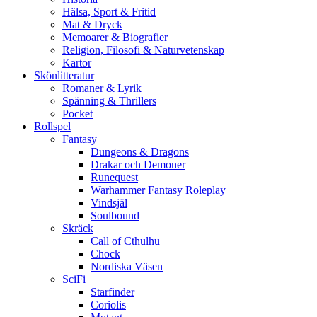
Hälsa, Sport & Fritid
Mat & Dryck
Memoarer & Biografier
Religion, Filosofi & Naturvetenskap
Kartor
Skönlitteratur
Romaner & Lyrik
Spänning & Thrillers
Pocket
Rollspel
Fantasy
Dungeons & Dragons
Drakar och Demoner
Runequest
Warhammer Fantasy Roleplay
Vindsjäl
Soulbound
Skräck
Call of Cthulhu
Chock
Nordiska Väsen
SciFi
Starfinder
Coriolis