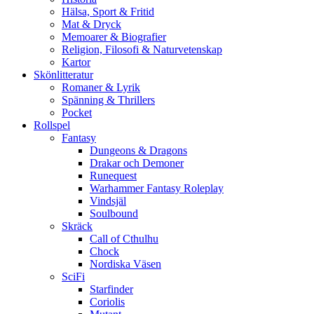
Hälsa, Sport & Fritid
Mat & Dryck
Memoarer & Biografier
Religion, Filosofi & Naturvetenskap
Kartor
Skönlitteratur
Romaner & Lyrik
Spänning & Thrillers
Pocket
Rollspel
Fantasy
Dungeons & Dragons
Drakar och Demoner
Runequest
Warhammer Fantasy Roleplay
Vindsjäl
Soulbound
Skräck
Call of Cthulhu
Chock
Nordiska Väsen
SciFi
Starfinder
Coriolis