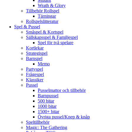
Mutant
Wrath & Glory
Tillbehör Rollspel
Tärningar
Rollspelslitteratur
Spel & Pussel
Småspel & Kortspel
Sällskapsspel & Familjespel
Spel för två spelare
Kortlekar
Strategispel
Barnspel
Memo
Partyspel
Frågespel
Klassiker
Pussel
Pusselmattor och tillbehör
Barnpussel
500 bitar
1000 bitar
1500+ bitar
Övriga pussel/Knep & knåp
Speltillbehör
Magic: The Gathering