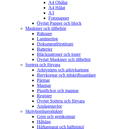
A4 Ohålat
A4 Hålat
A3
Fotopapper
Övrigt Papper och block
Maskiner och tillbehör
Räknare
Laminering
Dokumentförstörare
Batterier
Bläckpatroner och toner
Övrigt Maskiner och tillbehör
Sortera och förvara
Arkivpärm och arkivkartong
Brevkorgar och tidskriftssamlare
Pärmar
Mappar
Plastfickor och mappar
Register
Övrigt Sortera och förvara
Anslagstavlor
Skrivbordsprodukter
Gem och gemkoppar
Hålslag
Häftapparat och häftpistol