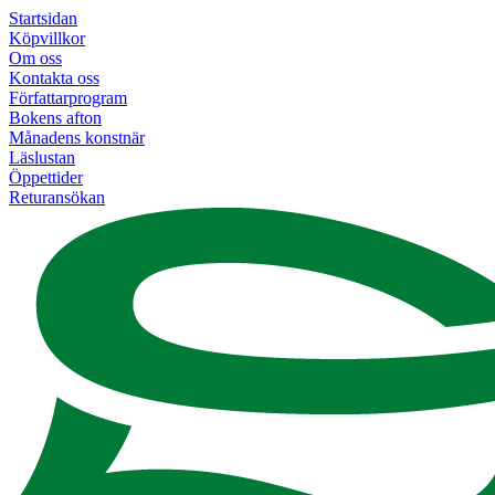
Startsidan
Köpvillkor
Om oss
Kontakta oss
Författarprogram
Bokens afton
Månadens konstnär
Läslustan
Öppettider
Returansökan