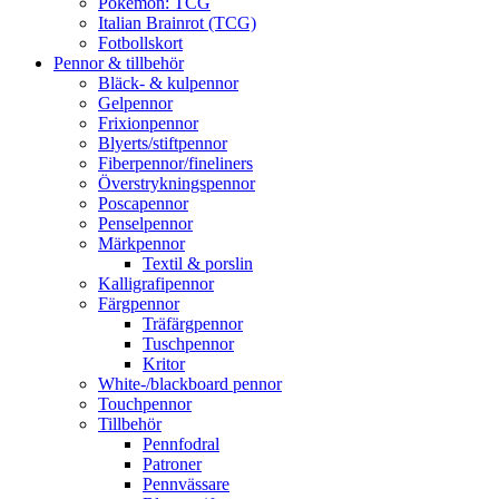
Pokémon: TCG
Italian Brainrot (TCG)
Fotbollskort
Pennor & tillbehör
Bläck- & kulpennor
Gelpennor
Frixionpennor
Blyerts/stiftpennor
Fiberpennor/fineliners
Överstrykningspennor
Poscapennor
Penselpennor
Märkpennor
Textil & porslin
Kalligrafipennor
Färgpennor
Träfärgpennor
Tuschpennor
Kritor
White-/blackboard pennor
Touchpennor
Tillbehör
Pennfodral
Patroner
Pennvässare