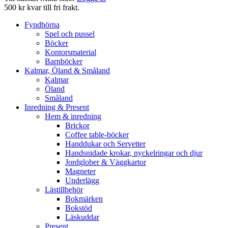
500 kr kvar till fri frakt.
Fyndhörna
Spel och pussel
Böcker
Kontorsmaterial
Barnböcker
Kalmar, Öland & Småland
Kalmar
Öland
Småland
Inredning & Present
Hem & inredning
Brickor
Coffee table-böcker
Handdukar och Servetter
Handsnidade krokar, nyckelringar och djur
Jordglober & Väggkartor
Magneter
Underlägg
Lästillbehör
Bokmärken
Bokstöd
Läskuddar
Present