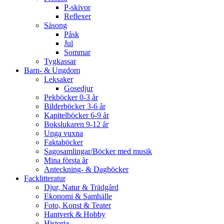
P-skivor
Reflexer
Säsong
Påsk
Jul
Sommar
Tygkassar
Barn- & Ungdom
Leksaker
Gosedjur
Pekböcker 0-3 år
Bilderböcker 3-6 år
Kapitelböcker 6-9 år
Bokslukaren 9-12 år
Unga vuxna
Faktaböcker
Sagosamlingar/Böcker med musik
Mina första år
Anteckning- & Dagböcker
Facklitteratur
Djur, Natur & Trädgård
Ekonomi & Samhälle
Foto, Konst & Teater
Hantverk & Hobby
Historia