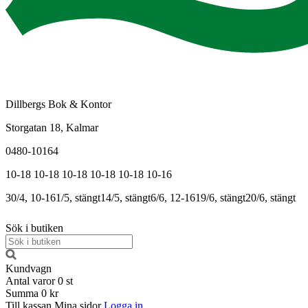
Dillbergs Bok & Kontor
Storgatan 18, Kalmar
0480-10164
10-18
10-18
10-18
10-18
10-18
10-16
30/4, 10-16
1/5, stängt
14/5, stängt
6/6, 12-16
19/6, stängt
20/6, stängt
Sök i butiken
Kundvagn
Antal varor
0
st
Summa
0 kr
Till kassan
Mina sidor
Logga in