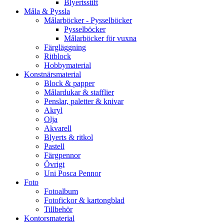
Blyertsstift
Måla & Pyssla
Målarböcker - Pysselböcker
Pysselböcker
Målarböcker för vuxna
Färgläggning
Ritblock
Hobbymaterial
Konstnärsmaterial
Block & papper
Målardukar & stafflier
Penslar, paletter & knivar
Akryl
Olja
Akvarell
Blyerts & ritkol
Pastell
Färgpennor
Övrigt
Uni Posca Pennor
Foto
Fotoalbum
Fotofickor & kartongblad
Tillbehör
Kontorsmaterial