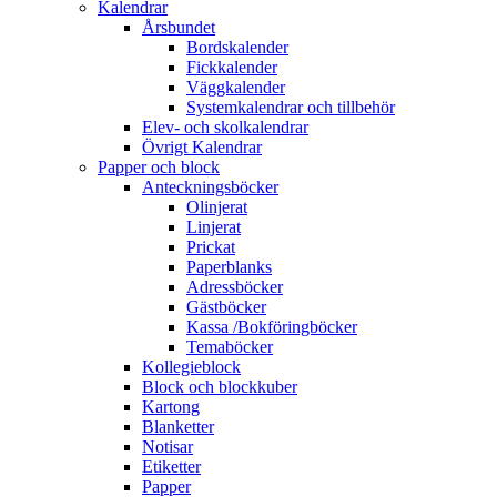
Kalendrar
Årsbundet
Bordskalender
Fickkalender
Väggkalender
Systemkalendrar och tillbehör
Elev- och skolkalendrar
Övrigt Kalendrar
Papper och block
Anteckningsböcker
Olinjerat
Linjerat
Prickat
Paperblanks
Adressböcker
Gästböcker
Kassa /Bokföringböcker
Temaböcker
Kollegieblock
Block och blockkuber
Kartong
Blanketter
Notisar
Etiketter
Papper