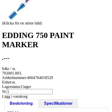
(Klicka för en större bild)
EDDING 750 PAINT
MARKER
.---
64
kr
/ st.
702001.003.
Artikelnummer:
4004764018529
Enhet:
st.
Lagerstatus:
I lager
St:
Lägg i varukorg
Beskrivning
Specifikationer