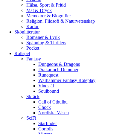
Hälsa, Sport & Fritid
Mat & Dryck
Memoarer & Biografier
Religion, Filosofi & Naturvetenskap
Kartor
Skönlitteratur
Romaner & Lyrik
Spänning & Thrillers
Pocket
Rollspel
Fantasy
Dungeons & Dragons
Drakar och Demoner
Runequest
Warhammer Fantasy Roleplay
Vindsjäl
Soulbound
Skräck
Call of Cthulhu
Chock
Nordiska Väsen
SciFi
Starfinder
Coriolis