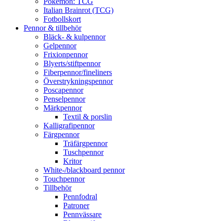
Pokémon: TCG
Italian Brainrot (TCG)
Fotbollskort
Pennor & tillbehör
Bläck- & kulpennor
Gelpennor
Frixionpennor
Blyerts/stiftpennor
Fiberpennor/fineliners
Överstrykningspennor
Poscapennor
Penselpennor
Märkpennor
Textil & porslin
Kalligrafipennor
Färgpennor
Träfärgpennor
Tuschpennor
Kritor
White-/blackboard pennor
Touchpennor
Tillbehör
Pennfodral
Patroner
Pennvässare