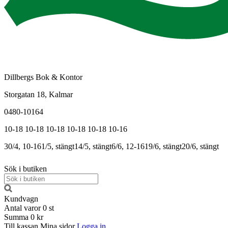
Dillbergs Bok & Kontor
Storgatan 18, Kalmar
0480-10164
10-18
10-18
10-18
10-18
10-18
10-16
30/4, 10-16
1/5, stängt
14/5, stängt
6/6, 12-16
19/6, stängt
20/6, stängt
Sök i butiken
Kundvagn
Antal varor
0
st
Summa
0 kr
Till kassan
Mina sidor
Logga in