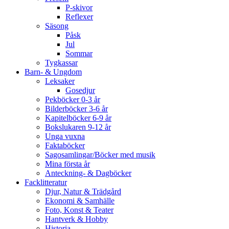
P-skivor
Reflexer
Säsong
Påsk
Jul
Sommar
Tygkassar
Barn- & Ungdom
Leksaker
Gosedjur
Pekböcker 0-3 år
Bilderböcker 3-6 år
Kapitelböcker 6-9 år
Bokslukaren 9-12 år
Unga vuxna
Faktaböcker
Sagosamlingar/Böcker med musik
Mina första år
Anteckning- & Dagböcker
Facklitteratur
Djur, Natur & Trädgård
Ekonomi & Samhälle
Foto, Konst & Teater
Hantverk & Hobby
Historia