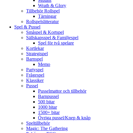
Mutant
Wrath & Glory
Tillbehör Rollspel
Tärningar
Rollspelslitteratur
Spel & Pussel
Småspel & Kortspel
Sällskapsspel & Familjespel
Spel för två spelare
Kortlekar
Strategispel
Barnspel
Memo
Partyspel
Frågespel
Klassiker
Pussel
Pusselmattor och tillbehör
Barnpussel
500 bitar
1000 bitar
1500+ bitar
Övriga pussel/Knep & knåp
Speltillbehör
Magic: The Gathering