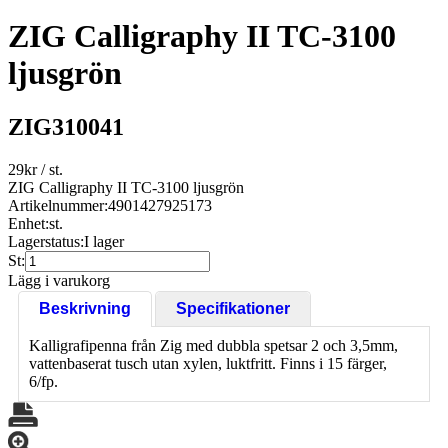
ZIG Calligraphy II TC-3100
ljusgrön
ZIG310041
29
kr
/ st.
ZIG Calligraphy II TC-3100 ljusgrön
Artikelnummer:
4901427925173
Enhet:
st.
Lagerstatus:
I lager
St:
Lägg i varukorg
Beskrivning
Specifikationer
Kalligrafipenna från Zig med dubbla spetsar 2 och 3,5mm,
vattenbaserat tusch utan xylen, luktfritt. Finns i 15 färger,
6/fp.