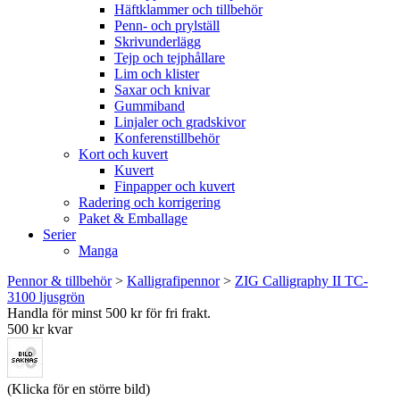
Häftklammer och tillbehör
Penn- och prylställ
Skrivunderlägg
Tejp och tejphållare
Lim och klister
Saxar och knivar
Gummiband
Linjaler och gradskivor
Konferenstillbehör
Kort och kuvert
Kuvert
Finpapper och kuvert
Radering och korrigering
Paket & Emballage
Serier
Manga
Pennor & tillbehör
>
Kalligrafipennor
>
ZIG Calligraphy II TC-
3100 ljusgrön
Handla för minst 500 kr för fri frakt.
500 kr kvar
(Klicka för en större bild)