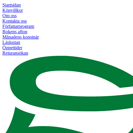
Startsidan
Köpvillkor
Om oss
Kontakta oss
Författarprogram
Bokens afton
Månadens konstnär
Läslustan
Öppettider
Returansökan