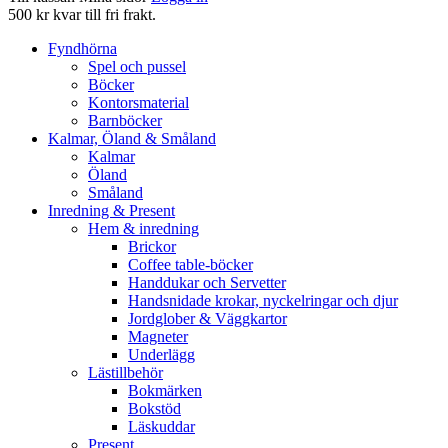
500 kr kvar till fri frakt.
Fyndhörna
Spel och pussel
Böcker
Kontorsmaterial
Barnböcker
Kalmar, Öland & Småland
Kalmar
Öland
Småland
Inredning & Present
Hem & inredning
Brickor
Coffee table-böcker
Handdukar och Servetter
Handsnidade krokar, nyckelringar och djur
Jordglober & Väggkartor
Magneter
Underlägg
Lästillbehör
Bokmärken
Bokstöd
Läskuddar
Present