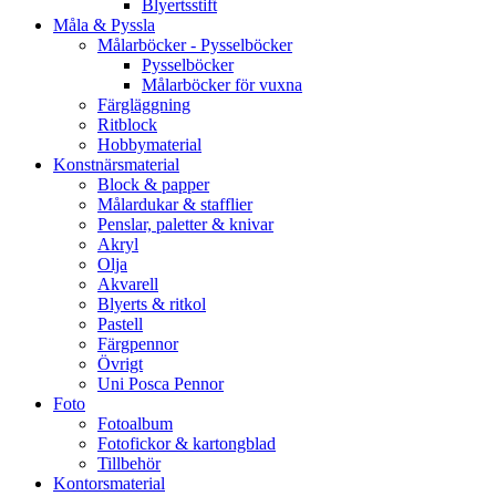
Blyertsstift
Måla & Pyssla
Målarböcker - Pysselböcker
Pysselböcker
Målarböcker för vuxna
Färgläggning
Ritblock
Hobbymaterial
Konstnärsmaterial
Block & papper
Målardukar & stafflier
Penslar, paletter & knivar
Akryl
Olja
Akvarell
Blyerts & ritkol
Pastell
Färgpennor
Övrigt
Uni Posca Pennor
Foto
Fotoalbum
Fotofickor & kartongblad
Tillbehör
Kontorsmaterial