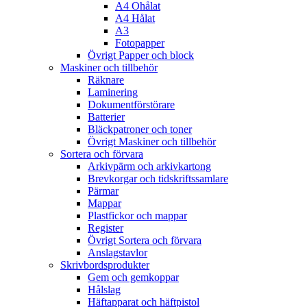
A4 Ohålat
A4 Hålat
A3
Fotopapper
Övrigt Papper och block
Maskiner och tillbehör
Räknare
Laminering
Dokumentförstörare
Batterier
Bläckpatroner och toner
Övrigt Maskiner och tillbehör
Sortera och förvara
Arkivpärm och arkivkartong
Brevkorgar och tidskriftssamlare
Pärmar
Mappar
Plastfickor och mappar
Register
Övrigt Sortera och förvara
Anslagstavlor
Skrivbordsprodukter
Gem och gemkoppar
Hålslag
Häftapparat och häftpistol