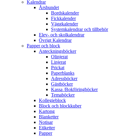
Kalendrar
Årsbundet
Bordskalender
Fickkalender
Väggkalender
Systemkalendrar och tillbehör
Elev- och skolkalendrar
Övrigt Kalendrar
Papper och block
Anteckningsböcker
Olinjerat
Linjerat
Prickat
Paperblanks
Adressböcker
Gästböcker
Kassa /Bokföringböcker
Temaböcker
Kollegieblock
Block och blockkuber
Kartong
Blanketter
Notisar
Etiketter
Papper