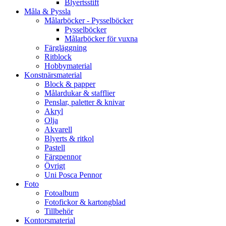
Blyertsstift
Måla & Pyssla
Målarböcker - Pysselböcker
Pysselböcker
Målarböcker för vuxna
Färgläggning
Ritblock
Hobbymaterial
Konstnärsmaterial
Block & papper
Målardukar & stafflier
Penslar, paletter & knivar
Akryl
Olja
Akvarell
Blyerts & ritkol
Pastell
Färgpennor
Övrigt
Uni Posca Pennor
Foto
Fotoalbum
Fotofickor & kartongblad
Tillbehör
Kontorsmaterial