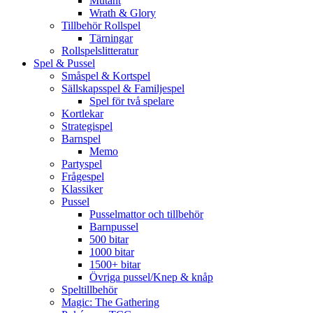
Mutant
Wrath & Glory
Tillbehör Rollspel
Tärningar
Rollspelslitteratur
Spel & Pussel
Småspel & Kortspel
Sällskapsspel & Familjespel
Spel för två spelare
Kortlekar
Strategispel
Barnspel
Memo
Partyspel
Frågespel
Klassiker
Pussel
Pusselmattor och tillbehör
Barnpussel
500 bitar
1000 bitar
1500+ bitar
Övriga pussel/Knep & knåp
Speltillbehör
Magic: The Gathering