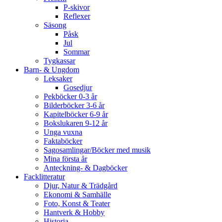
P-skivor
Reflexer
Säsong
Påsk
Jul
Sommar
Tygkassar
Barn- & Ungdom
Leksaker
Gosedjur
Pekböcker 0-3 år
Bilderböcker 3-6 år
Kapitelböcker 6-9 år
Bokslukaren 9-12 år
Unga vuxna
Faktaböcker
Sagosamlingar/Böcker med musik
Mina första år
Anteckning- & Dagböcker
Facklitteratur
Djur, Natur & Trädgård
Ekonomi & Samhälle
Foto, Konst & Teater
Hantverk & Hobby
Historia