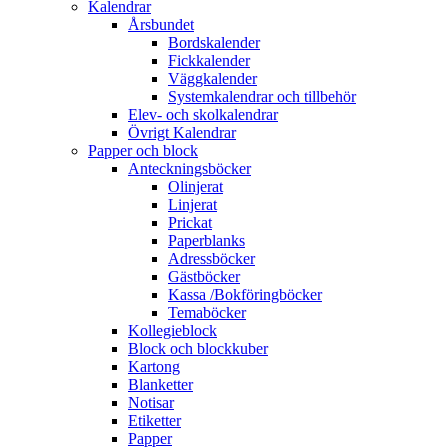
Kalendrar
Årsbundet
Bordskalender
Fickkalender
Väggkalender
Systemkalendrar och tillbehör
Elev- och skolkalendrar
Övrigt Kalendrar
Papper och block
Anteckningsböcker
Olinjerat
Linjerat
Prickat
Paperblanks
Adressböcker
Gästböcker
Kassa /Bokföringböcker
Temaböcker
Kollegieblock
Block och blockkuber
Kartong
Blanketter
Notisar
Etiketter
Papper