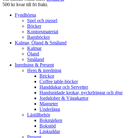
500 kr kvar till fri frakt.
Fyndhörna
Spel och pussel
Böcker
Kontorsmaterial
Barnböcker
Kalmar, Öland & Småland
Kalmar
Öland
Småland
Inredning & Present
Hem & inredning
Brickor
Coffee table-böcker
Handdukar och Servetter
Handsnidade krokar, nyckelringar och djur
Jordglober & Väggkartor
Magneter
Underlägg
Lästillbehör
Bokmärken
Bokstöd
Läskuddar
Present