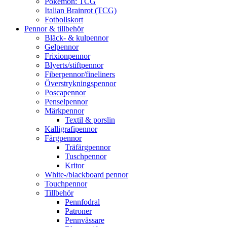
Pokémon: TCG
Italian Brainrot (TCG)
Fotbollskort
Pennor & tillbehör
Bläck- & kulpennor
Gelpennor
Frixionpennor
Blyerts/stiftpennor
Fiberpennor/fineliners
Överstrykningspennor
Poscapennor
Penselpennor
Märkpennor
Textil & porslin
Kalligrafipennor
Färgpennor
Träfärgpennor
Tuschpennor
Kritor
White-/blackboard pennor
Touchpennor
Tillbehör
Pennfodral
Patroner
Pennvässare