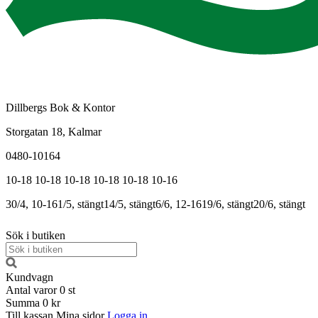
Dillbergs Bok & Kontor
Storgatan 18, Kalmar
0480-10164
10-18
10-18
10-18
10-18
10-18
10-16
30/4, 10-16
1/5, stängt
14/5, stängt
6/6, 12-16
19/6, stängt
20/6, stängt
Sök i butiken
Kundvagn
Antal varor
0
st
Summa
0 kr
Till kassan
Mina sidor
Logga in