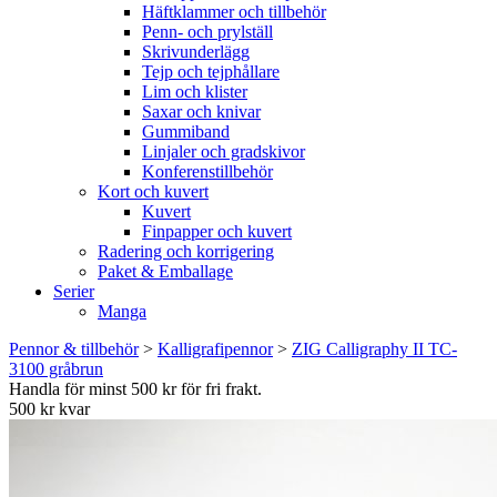
Häftklammer och tillbehör
Penn- och prylställ
Skrivunderlägg
Tejp och tejphållare
Lim och klister
Saxar och knivar
Gummiband
Linjaler och gradskivor
Konferenstillbehör
Kort och kuvert
Kuvert
Finpapper och kuvert
Radering och korrigering
Paket & Emballage
Serier
Manga
Pennor & tillbehör
>
Kalligrafipennor
>
ZIG Calligraphy II TC-
3100 gråbrun
Handla för minst 500 kr för fri frakt.
500 kr kvar