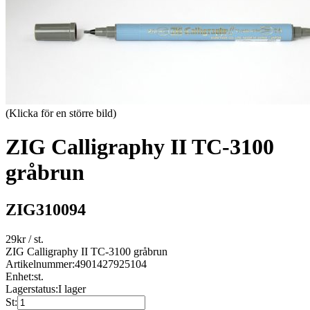
(Klicka för en större bild)
ZIG Calligraphy II TC-3100
gråbrun
ZIG310094
29
kr
/ st.
ZIG Calligraphy II TC-3100 gråbrun
Artikelnummer:
4901427925104
Enhet:
st.
Lagerstatus:
I lager
St: