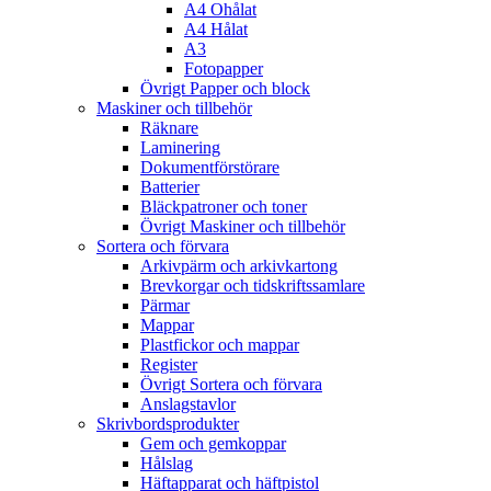
A4 Ohålat
A4 Hålat
A3
Fotopapper
Övrigt Papper och block
Maskiner och tillbehör
Räknare
Laminering
Dokumentförstörare
Batterier
Bläckpatroner och toner
Övrigt Maskiner och tillbehör
Sortera och förvara
Arkivpärm och arkivkartong
Brevkorgar och tidskriftssamlare
Pärmar
Mappar
Plastfickor och mappar
Register
Övrigt Sortera och förvara
Anslagstavlor
Skrivbordsprodukter
Gem och gemkoppar
Hålslag
Häftapparat och häftpistol