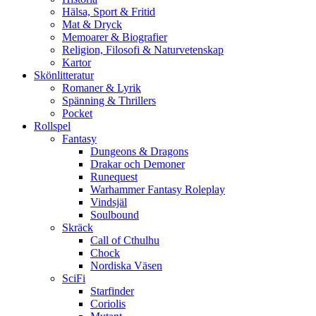
Hälsa, Sport & Fritid
Mat & Dryck
Memoarer & Biografier
Religion, Filosofi & Naturvetenskap
Kartor
Skönlitteratur
Romaner & Lyrik
Spänning & Thrillers
Pocket
Rollspel
Fantasy
Dungeons & Dragons
Drakar och Demoner
Runequest
Warhammer Fantasy Roleplay
Vindsjäl
Soulbound
Skräck
Call of Cthulhu
Chock
Nordiska Väsen
SciFi
Starfinder
Coriolis