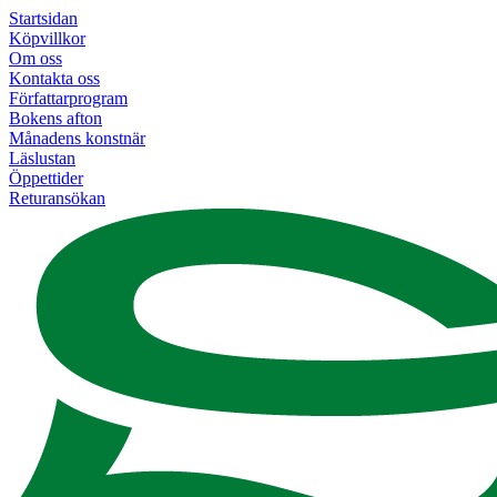
Startsidan
Köpvillkor
Om oss
Kontakta oss
Författarprogram
Bokens afton
Månadens konstnär
Läslustan
Öppettider
Returansökan