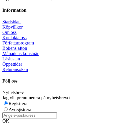
Information
Startsidan
Köpvillkor
Om oss
Kontakta oss
Författarprogram
Bokens afton
Månadens konstnär
Läslustan
Öppettider
Returansökan
Följ oss
Nyhetsbrev
Jag vill prenumerera på nyhetsbrevet
Registrera
Avregistrera
OK