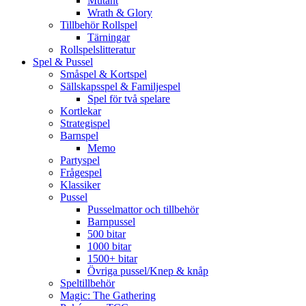
Mutant
Wrath & Glory
Tillbehör Rollspel
Tärningar
Rollspelslitteratur
Spel & Pussel
Småspel & Kortspel
Sällskapsspel & Familjespel
Spel för två spelare
Kortlekar
Strategispel
Barnspel
Memo
Partyspel
Frågespel
Klassiker
Pussel
Pusselmattor och tillbehör
Barnpussel
500 bitar
1000 bitar
1500+ bitar
Övriga pussel/Knep & knåp
Speltillbehör
Magic: The Gathering