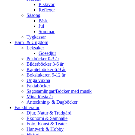
P-skivor
Reflexer
Säsong
Påsk
Jul
Sommar
Tygkassar
Barn- & Ungdom
Leksaker
Gosedjur
Pekböcker 0-3 år
Bilderböcker 3-6 år
Kapitelböcker 6-9 år
Bokslukaren 9-12 år
Unga vuxna
Faktaböcker
Sagosamlingar/Böcker med musik
Mina första år
Anteckning- & Dagböcker
Facklitteratur
Djur, Natur & Trädgård
Ekonomi & Samhälle
Foto, Konst & Teater
Hantverk & Hobby
Historia