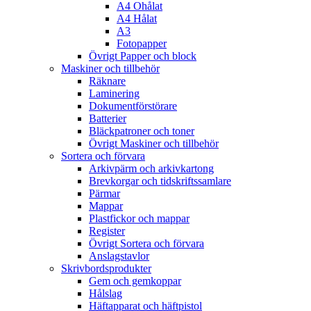
A4 Ohålat
A4 Hålat
A3
Fotopapper
Övrigt Papper och block
Maskiner och tillbehör
Räknare
Laminering
Dokumentförstörare
Batterier
Bläckpatroner och toner
Övrigt Maskiner och tillbehör
Sortera och förvara
Arkivpärm och arkivkartong
Brevkorgar och tidskriftssamlare
Pärmar
Mappar
Plastfickor och mappar
Register
Övrigt Sortera och förvara
Anslagstavlor
Skrivbordsprodukter
Gem och gemkoppar
Hålslag
Häftapparat och häftpistol