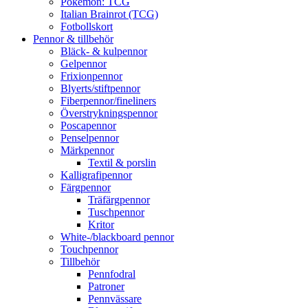
Pokémon: TCG
Italian Brainrot (TCG)
Fotbollskort
Pennor & tillbehör
Bläck- & kulpennor
Gelpennor
Frixionpennor
Blyerts/stiftpennor
Fiberpennor/fineliners
Överstrykningspennor
Poscapennor
Penselpennor
Märkpennor
Textil & porslin
Kalligrafipennor
Färgpennor
Träfärgpennor
Tuschpennor
Kritor
White-/blackboard pennor
Touchpennor
Tillbehör
Pennfodral
Patroner
Pennvässare