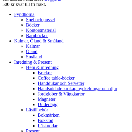
500 kr kvar till fri frakt.
Fyndhörna
Spel och pussel
Böcker
Kontorsmaterial
Barnböcker
Kalmar, Öland & Småland
Kalmar
Öland
Småland
Inredning & Present
Hem & inredning
Brickor
Coffee table-böcker
Handdukar och Servetter
Handsnidade krokar, nyckelringar och djur
Jordglober & Väggkartor
Magneter
Underlägg
Lästillbehör
Bokmärken
Bokstöd
Läskuddar
Present