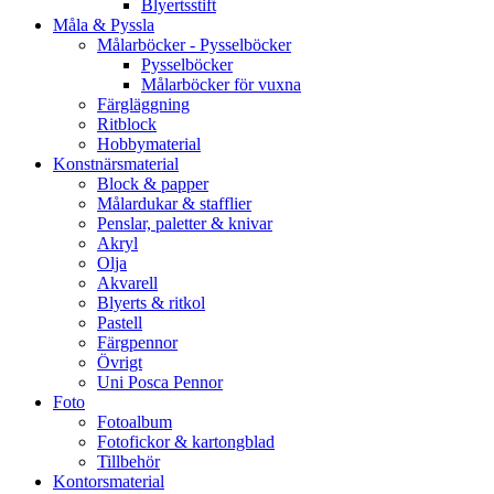
Blyertsstift
Måla & Pyssla
Målarböcker - Pysselböcker
Pysselböcker
Målarböcker för vuxna
Färgläggning
Ritblock
Hobbymaterial
Konstnärsmaterial
Block & papper
Målardukar & stafflier
Penslar, paletter & knivar
Akryl
Olja
Akvarell
Blyerts & ritkol
Pastell
Färgpennor
Övrigt
Uni Posca Pennor
Foto
Fotoalbum
Fotofickor & kartongblad
Tillbehör
Kontorsmaterial