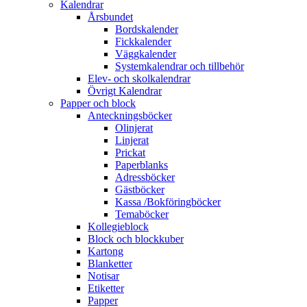
Kalendrar
Årsbundet
Bordskalender
Fickkalender
Väggkalender
Systemkalendrar och tillbehör
Elev- och skolkalendrar
Övrigt Kalendrar
Papper och block
Anteckningsböcker
Olinjerat
Linjerat
Prickat
Paperblanks
Adressböcker
Gästböcker
Kassa /Bokföringböcker
Temaböcker
Kollegieblock
Block och blockkuber
Kartong
Blanketter
Notisar
Etiketter
Papper