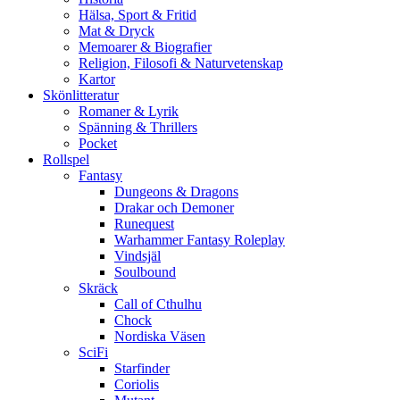
Hälsa, Sport & Fritid
Mat & Dryck
Memoarer & Biografier
Religion, Filosofi & Naturvetenskap
Kartor
Skönlitteratur
Romaner & Lyrik
Spänning & Thrillers
Pocket
Rollspel
Fantasy
Dungeons & Dragons
Drakar och Demoner
Runequest
Warhammer Fantasy Roleplay
Vindsjäl
Soulbound
Skräck
Call of Cthulhu
Chock
Nordiska Väsen
SciFi
Starfinder
Coriolis