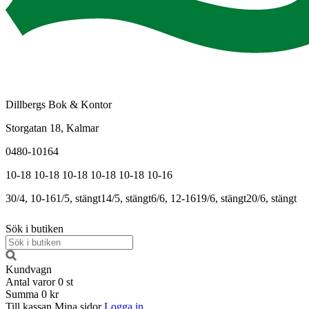
Dillbergs Bok & Kontor
Storgatan 18, Kalmar
0480-10164
10-18
10-18
10-18
10-18
10-18
10-16
30/4, 10-16
1/5, stängt
14/5, stängt
6/6, 12-16
19/6, stängt
20/6, stängt
Sök i butiken
Kundvagn
Antal varor
0
st
Summa
0 kr
Till kassan
Mina sidor
Logga in