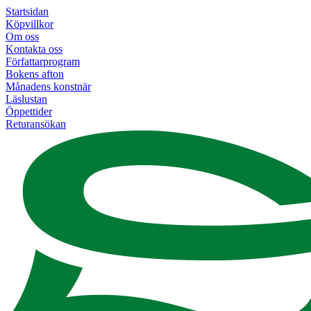
Startsidan
Köpvillkor
Om oss
Kontakta oss
Författarprogram
Bokens afton
Månadens konstnär
Läslustan
Öppettider
Returansökan