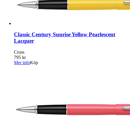
Classic Century Sunrise Yellow Pearlescent
Lacquer
Cross
795 kr
Mer info
Köp