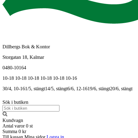
Dillbergs Bok & Kontor
Storgatan 18, Kalmar
0480-10164
10-18
10-18
10-18
10-18
10-18
10-16
30/4, 10-16
1/5, stängt
14/5, stängt
6/6, 12-16
19/6, stängt
20/6, stängt
Sök i butiken
Kundvagn
Antal varor
0
st
Summa
0 kr
Till kassan
Mina sidor
Logga in