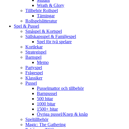
Mutant
Wrath & Glory
Tillbehör Rollspel
Tärningar
Rollspelslitteratur
Spel & Pussel
Småspel & Kortspel
Sällskapsspel & Familjespel
Spel för två spelare
Kortlekar
Strategispel
Barnspel
Memo
Partyspel
Frågespel
Klassiker
Pussel
Pusselmattor och tillbehör
Barnpussel
500 bitar
1000 bitar
1500+ bitar
Övriga pussel/Knep & knåp
Speltillbehör
Magic: The Gathering