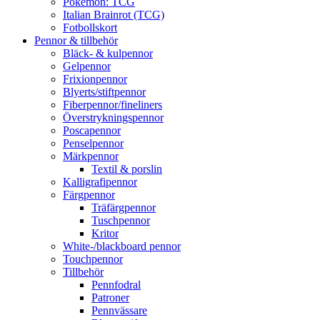
Pokémon: TCG
Italian Brainrot (TCG)
Fotbollskort
Pennor & tillbehör
Bläck- & kulpennor
Gelpennor
Frixionpennor
Blyerts/stiftpennor
Fiberpennor/fineliners
Överstrykningspennor
Poscapennor
Penselpennor
Märkpennor
Textil & porslin
Kalligrafipennor
Färgpennor
Träfärgpennor
Tuschpennor
Kritor
White-/blackboard pennor
Touchpennor
Tillbehör
Pennfodral
Patroner
Pennvässare