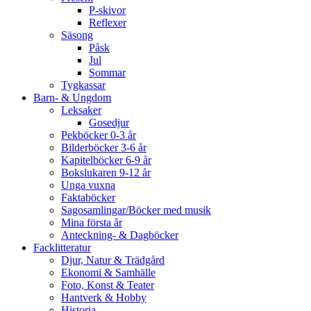
P-skivor
Reflexer
Säsong
Påsk
Jul
Sommar
Tygkassar
Barn- & Ungdom
Leksaker
Gosedjur
Pekböcker 0-3 år
Bilderböcker 3-6 år
Kapitelböcker 6-9 år
Bokslukaren 9-12 år
Unga vuxna
Faktaböcker
Sagosamlingar/Böcker med musik
Mina första år
Anteckning- & Dagböcker
Facklitteratur
Djur, Natur & Trädgård
Ekonomi & Samhälle
Foto, Konst & Teater
Hantverk & Hobby
Historia