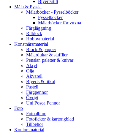
Blyertsstift
Måla & Pyssla
Målarböcker - Pysselböcker
Pysselböcker
Målarböcker för vuxna
Färgläggning
Ritblock
Hobbymaterial
Konstnärsmaterial
Block & papper
Målardukar & stafflier
Penslar, paletter & knivar
Akryl
Olja
Akvarell
Blyerts & ritkol
Pastell
Färgpennor
Övrigt
Uni Posca Pennor
Foto
Fotoalbum
Fotofickor & kartongblad
Tillbehör
Kontorsmaterial