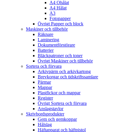
A4 Ohålat
A4 Hålat
A3
Fotopapper
Övrigt Papper och block
Maskiner och tillbehör
Räknare
Laminering
Dokumentförstörare
Batterier
Bläckpatroner och toner
Övrigt Maskiner och tillbehör
Sortera och förvara
Arkivpärm och arkivkartong
Brevkorgar och tidskriftssamlare
Pärmar
Mappar
Plastfickor och mappar
Register
Övrigt Sortera och förvara
Anslagstavlor
Skrivbordsprodukter
Gem och gemkoppar
Hålslag
Häftapparat och häftpistol