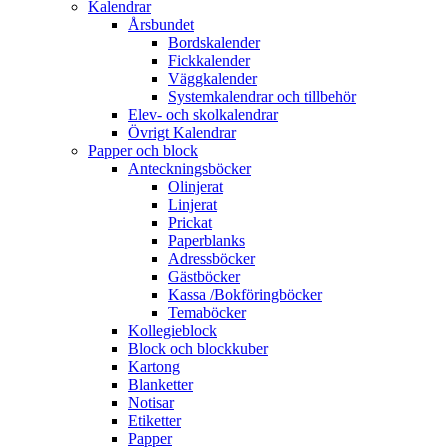
Kalendrar
Årsbundet
Bordskalender
Fickkalender
Väggkalender
Systemkalendrar och tillbehör
Elev- och skolkalendrar
Övrigt Kalendrar
Papper och block
Anteckningsböcker
Olinjerat
Linjerat
Prickat
Paperblanks
Adressböcker
Gästböcker
Kassa /Bokföringböcker
Temaböcker
Kollegieblock
Block och blockkuber
Kartong
Blanketter
Notisar
Etiketter
Papper