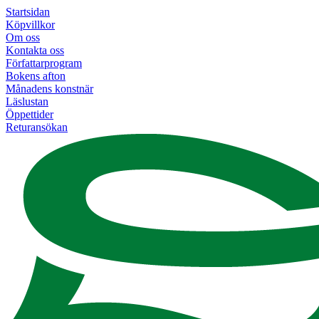
Startsidan
Köpvillkor
Om oss
Kontakta oss
Författarprogram
Bokens afton
Månadens konstnär
Läslustan
Öppettider
Returansökan