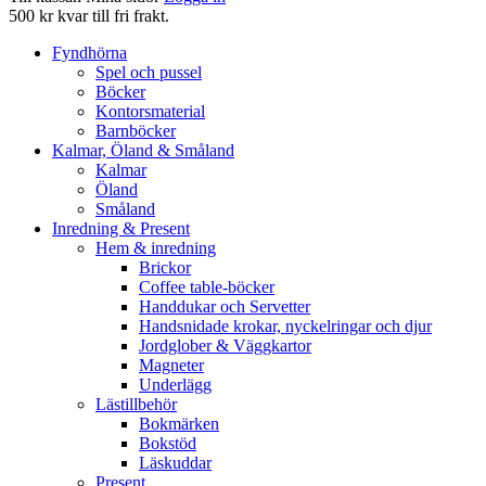
500 kr kvar till fri frakt.
Fyndhörna
Spel och pussel
Böcker
Kontorsmaterial
Barnböcker
Kalmar, Öland & Småland
Kalmar
Öland
Småland
Inredning & Present
Hem & inredning
Brickor
Coffee table-böcker
Handdukar och Servetter
Handsnidade krokar, nyckelringar och djur
Jordglober & Väggkartor
Magneter
Underlägg
Lästillbehör
Bokmärken
Bokstöd
Läskuddar
Present