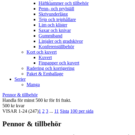
Häftklammer och tillbehör
Penn- och prylställ
Skrivunderlägg
Tejp och tejphållare
Lim och klister
Saxar och knivar
Gummiband
Linjaler och gradskivor
Konferenstillbehör
Kort och kuvert
Kuvert
Finpapper och kuvert
Radering och korrigering
Paket & Emballage
Serier
Manga
Pennor & tillbehör
Handla för minst 500 kr för fri frakt.
500 kr kvar
VISAR
1-24
(247)
1
2
3
...
11
Sista
100 per sida
Pennor & tillbehör