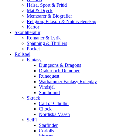
Hälsa, Sport & Fritid
Mat & Dryck
Memoarer & Biografier
Religion, Filosofi & Naturvetenskap
Kartor
Skönlitteratur
Romaner & Lyrik
Spänning & Thrillers
Pocket
Rollspel
Fantasy
Dungeons & Dragons
Drakar och Demoner
Runequest
Warhammer Fantasy Roleplay
Vindsjäl
Soulbound
Skräck
Call of Cthulhu
Chock
Nordiska Väsen
SciFi
Starfinder
Coriolis