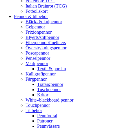
Pokémon: TCG
Italian Brainrot (TCG)
Fotbollskort
Pennor & tillbehör
Bläck- & kulpennor
Gelpennor
Frixionpennor
Blyerts/stiftpennor
Fiberpennor/fineliners
Överstrykningspennor
Poscapennor
Penselpennor
Märkpennor
Textil & porslin
Kalligrafipennor
Färgpennor
Träfärgpennor
Tuschpennor
Kritor
White-/blackboard pennor
Touchpennor
Tillbehör
Pennfodral
Patroner
Pennvässare