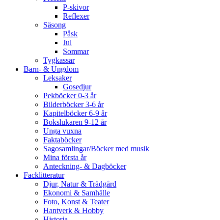
P-skivor
Reflexer
Säsong
Påsk
Jul
Sommar
Tygkassar
Barn- & Ungdom
Leksaker
Gosedjur
Pekböcker 0-3 år
Bilderböcker 3-6 år
Kapitelböcker 6-9 år
Bokslukaren 9-12 år
Unga vuxna
Faktaböcker
Sagosamlingar/Böcker med musik
Mina första år
Anteckning- & Dagböcker
Facklitteratur
Djur, Natur & Trädgård
Ekonomi & Samhälle
Foto, Konst & Teater
Hantverk & Hobby
Historia