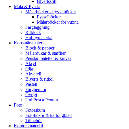
Blyertsstift
Måla & Pyssla
Målarböcker - Pysselböcker
Pysselböcker
Målarböcker för vuxna
Färgläggning
Ritblock
Hobbymaterial
Konstnärsmaterial
Block & papper
Målardukar & stafflier
Penslar, paletter & knivar
Akryl
Olja
Akvarell
Blyerts & ritkol
Pastell
Färgpennor
Övrigt
Uni Posca Pennor
Foto
Fotoalbum
Fotofickor & kartongblad
Tillbehör
Kontorsmaterial