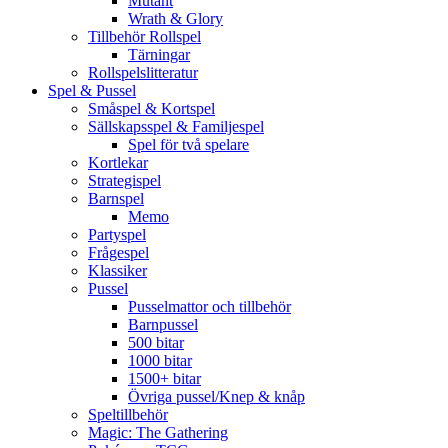
Mutant
Wrath & Glory
Tillbehör Rollspel
Tärningar
Rollspelslitteratur
Spel & Pussel
Småspel & Kortspel
Sällskapsspel & Familjespel
Spel för två spelare
Kortlekar
Strategispel
Barnspel
Memo
Partyspel
Frågespel
Klassiker
Pussel
Pusselmattor och tillbehör
Barnpussel
500 bitar
1000 bitar
1500+ bitar
Övriga pussel/Knep & knåp
Speltillbehör
Magic: The Gathering