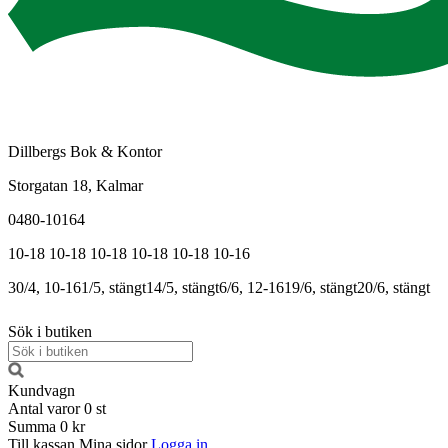
Dillbergs Bok & Kontor
Storgatan 18, Kalmar
0480-10164
10-18
10-18
10-18
10-18
10-18
10-16
30/4, 10-16
1/5, stängt
14/5, stängt
6/6, 12-16
19/6, stängt
20/6, stängt
Sök i butiken
Kundvagn
Antal varor
0
st
Summa
0 kr
Till kassan
Mina sidor
Logga in