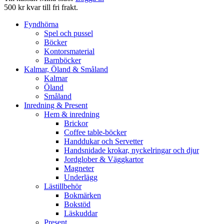
500 kr kvar till fri frakt.
Fyndhörna
Spel och pussel
Böcker
Kontorsmaterial
Barnböcker
Kalmar, Öland & Småland
Kalmar
Öland
Småland
Inredning & Present
Hem & inredning
Brickor
Coffee table-böcker
Handdukar och Servetter
Handsnidade krokar, nyckelringar och djur
Jordglober & Väggkartor
Magneter
Underlägg
Lästillbehör
Bokmärken
Bokstöd
Läskuddar
Present