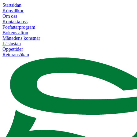
Startsidan
Köpvillkor
Om oss
Kontakta oss
Författarprogram
Bokens afton
Månadens konstnär
Läslustan
Öppettider
Returansökan