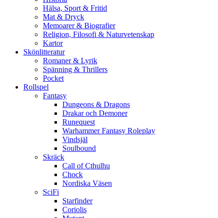
Hälsa, Sport & Fritid
Mat & Dryck
Memoarer & Biografier
Religion, Filosofi & Naturvetenskap
Kartor
Skönlitteratur
Romaner & Lyrik
Spänning & Thrillers
Pocket
Rollspel
Fantasy
Dungeons & Dragons
Drakar och Demoner
Runequest
Warhammer Fantasy Roleplay
Vindsjäl
Soulbound
Skräck
Call of Cthulhu
Chock
Nordiska Väsen
SciFi
Starfinder
Coriolis