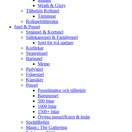
Mutant
Wrath & Glory
Tillbehör Rollspel
Tärningar
Rollspelslitteratur
Spel & Pussel
Småspel & Kortspel
Sällskapsspel & Familjespel
Spel för två spelare
Kortlekar
Strategispel
Barnspel
Memo
Partyspel
Frågespel
Klassiker
Pussel
Pusselmattor och tillbehör
Barnpussel
500 bitar
1000 bitar
1500+ bitar
Övriga pussel/Knep & knåp
Speltillbehör
Magic: The Gathering