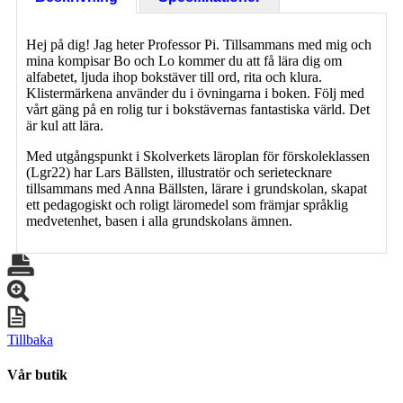
Hej på dig! Jag heter Professor Pi. Tillsammans med mig och
mina kompisar Bo och Lo kommer du att få lära dig om
alfabetet, ljuda ihop bokstäver till ord, rita och klura.
Klistermärkena använder du i övningarna i boken. Följ med
vårt gäng på en rolig tur i bokstävernas fantastiska värld. Det
är kul att lära.
Med utgångspunkt i Skolverkets läroplan för förskoleklassen
(Lgr22) har Lars Bällsten, illustratör och serietecknare
tillsammans med Anna Bällsten, lärare i grundskolan, skapat
ett pedagogiskt och roligt läromedel som främjar språklig
medvetenhet, basen i alla grundskolans ämnen.
Tillbaka
Vår butik