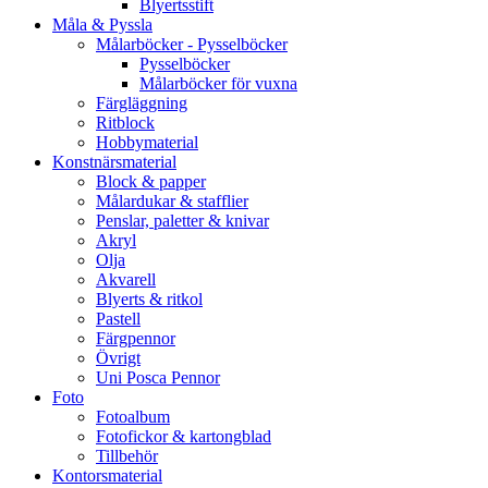
Blyertsstift
Måla & Pyssla
Målarböcker - Pysselböcker
Pysselböcker
Målarböcker för vuxna
Färgläggning
Ritblock
Hobbymaterial
Konstnärsmaterial
Block & papper
Målardukar & stafflier
Penslar, paletter & knivar
Akryl
Olja
Akvarell
Blyerts & ritkol
Pastell
Färgpennor
Övrigt
Uni Posca Pennor
Foto
Fotoalbum
Fotofickor & kartongblad
Tillbehör
Kontorsmaterial