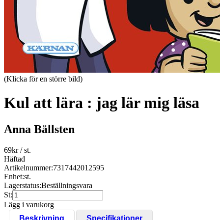
(Klicka för en större bild)
Kul att lära : jag lär mig läsa
Anna Bällsten
69
kr
/ st.
Häftad
Artikelnummer:
7317442012595
Enhet:
st.
Lagerstatus:
Beställningsvara
St:
Lägg i varukorg
Beskrivning
Specifikationer