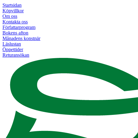
Startsidan
Köpvillkor
Om oss
Kontakta oss
Författarprogram
Bokens afton
Månadens konstnär
Läslustan
Öppettider
Returansökan