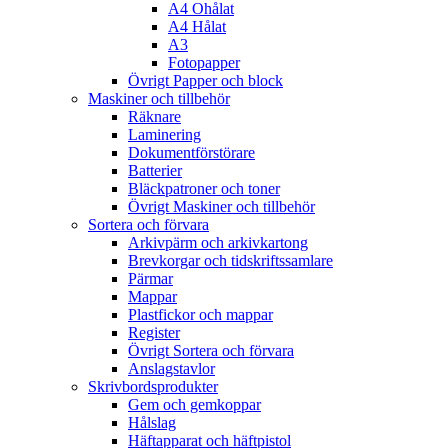
A4 Ohålat
A4 Hålat
A3
Fotopapper
Övrigt Papper och block
Maskiner och tillbehör
Räknare
Laminering
Dokumentförstörare
Batterier
Bläckpatroner och toner
Övrigt Maskiner och tillbehör
Sortera och förvara
Arkivpärm och arkivkartong
Brevkorgar och tidskriftssamlare
Pärmar
Mappar
Plastfickor och mappar
Register
Övrigt Sortera och förvara
Anslagstavlor
Skrivbordsprodukter
Gem och gemkoppar
Hålslag
Häftapparat och häftpistol