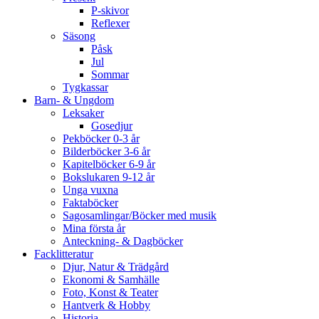
P-skivor
Reflexer
Säsong
Påsk
Jul
Sommar
Tygkassar
Barn- & Ungdom
Leksaker
Gosedjur
Pekböcker 0-3 år
Bilderböcker 3-6 år
Kapitelböcker 6-9 år
Bokslukaren 9-12 år
Unga vuxna
Faktaböcker
Sagosamlingar/Böcker med musik
Mina första år
Anteckning- & Dagböcker
Facklitteratur
Djur, Natur & Trädgård
Ekonomi & Samhälle
Foto, Konst & Teater
Hantverk & Hobby
Historia