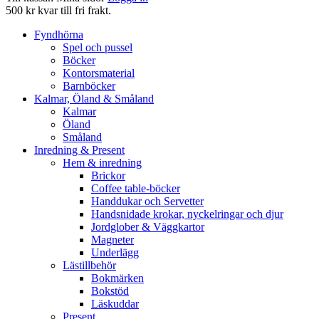
500 kr kvar till fri frakt.
Fyndhörna
Spel och pussel
Böcker
Kontorsmaterial
Barnböcker
Kalmar, Öland & Småland
Kalmar
Öland
Småland
Inredning & Present
Hem & inredning
Brickor
Coffee table-böcker
Handdukar och Servetter
Handsnidade krokar, nyckelringar och djur
Jordglober & Väggkartor
Magneter
Underlägg
Lästillbehör
Bokmärken
Bokstöd
Läskuddar
Present