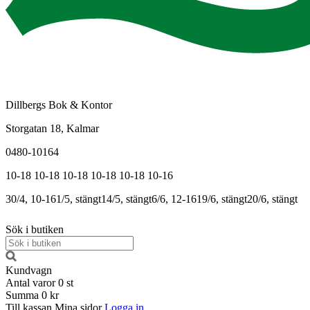
Dillbergs Bok & Kontor
Storgatan 18, Kalmar
0480-10164
10-18
10-18
10-18
10-18
10-18
10-16
30/4, 10-16
1/5, stängt
14/5, stängt
6/6, 12-16
19/6, stängt
20/6, stängt
Sök i butiken
Kundvagn
Antal varor
0
st
Summa
0 kr
Till kassan
Mina sidor
Logga in