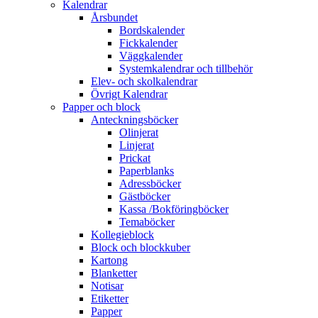
Kalendrar
Årsbundet
Bordskalender
Fickkalender
Väggkalender
Systemkalendrar och tillbehör
Elev- och skolkalendrar
Övrigt Kalendrar
Papper och block
Anteckningsböcker
Olinjerat
Linjerat
Prickat
Paperblanks
Adressböcker
Gästböcker
Kassa /Bokföringböcker
Temaböcker
Kollegieblock
Block och blockkuber
Kartong
Blanketter
Notisar
Etiketter
Papper