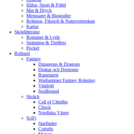
Hälsa, Sport & Fritid
Mat & Dryck
Memoarer & Biografier
Religion, Filosofi & Naturvetenskap
Kartor
Skönlitteratur
Romaner & Lyrik
Spänning & Thrillers
Pocket
Rollspel
Fantasy
Dungeons & Dragons
Drakar och Demoner
Runequest
Warhammer Fantasy Roleplay
Vindsjäl
Soulbound
Skräck
Call of Cthulhu
Chock
Nordiska Väsen
SciFi
Starfinder
Coriolis