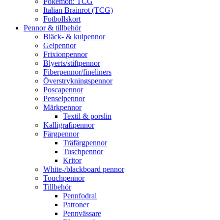
Pokémon: TCG
Italian Brainrot (TCG)
Fotbollskort
Pennor & tillbehör
Bläck- & kulpennor
Gelpennor
Frixionpennor
Blyerts/stiftpennor
Fiberpennor/fineliners
Överstrykningspennor
Poscapennor
Penselpennor
Märkpennor
Textil & porslin
Kalligrafipennor
Färgpennor
Träfärgpennor
Tuschpennor
Kritor
White-/blackboard pennor
Touchpennor
Tillbehör
Pennfodral
Patroner
Pennvässare