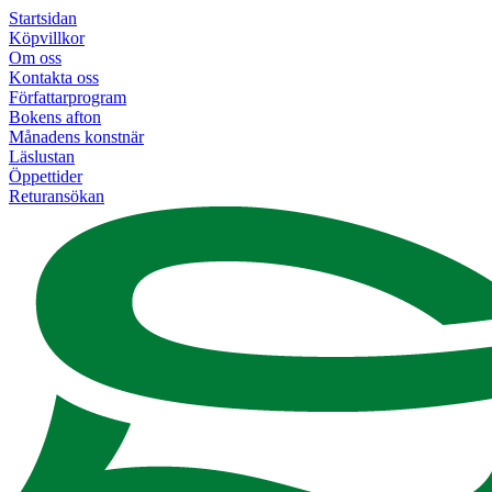
Startsidan
Köpvillkor
Om oss
Kontakta oss
Författarprogram
Bokens afton
Månadens konstnär
Läslustan
Öppettider
Returansökan