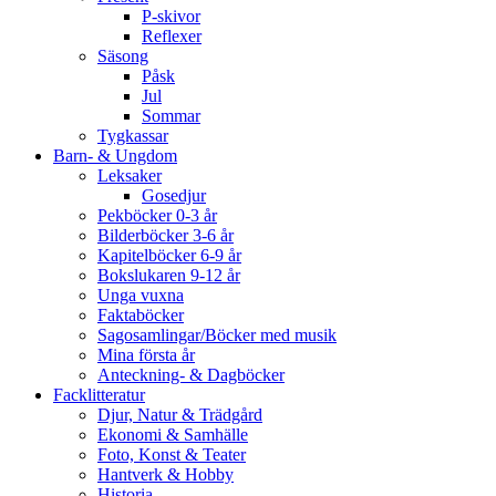
P-skivor
Reflexer
Säsong
Påsk
Jul
Sommar
Tygkassar
Barn- & Ungdom
Leksaker
Gosedjur
Pekböcker 0-3 år
Bilderböcker 3-6 år
Kapitelböcker 6-9 år
Bokslukaren 9-12 år
Unga vuxna
Faktaböcker
Sagosamlingar/Böcker med musik
Mina första år
Anteckning- & Dagböcker
Facklitteratur
Djur, Natur & Trädgård
Ekonomi & Samhälle
Foto, Konst & Teater
Hantverk & Hobby
Historia