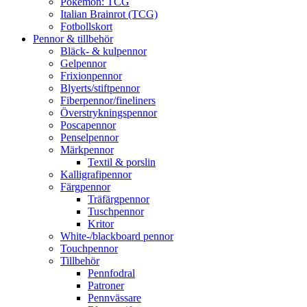
Pokémon: TCG
Italian Brainrot (TCG)
Fotbollskort
Pennor & tillbehör
Bläck- & kulpennor
Gelpennor
Frixionpennor
Blyerts/stiftpennor
Fiberpennor/fineliners
Överstrykningspennor
Poscapennor
Penselpennor
Märkpennor
Textil & porslin
Kalligrafipennor
Färgpennor
Träfärgpennor
Tuschpennor
Kritor
White-/blackboard pennor
Touchpennor
Tillbehör
Pennfodral
Patroner
Pennvässare