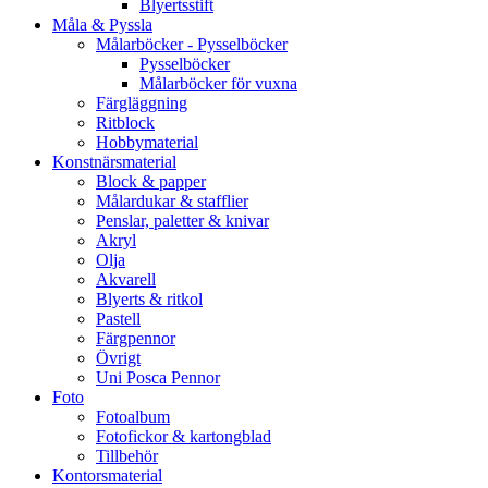
Blyertsstift
Måla & Pyssla
Målarböcker - Pysselböcker
Pysselböcker
Målarböcker för vuxna
Färgläggning
Ritblock
Hobbymaterial
Konstnärsmaterial
Block & papper
Målardukar & stafflier
Penslar, paletter & knivar
Akryl
Olja
Akvarell
Blyerts & ritkol
Pastell
Färgpennor
Övrigt
Uni Posca Pennor
Foto
Fotoalbum
Fotofickor & kartongblad
Tillbehör
Kontorsmaterial