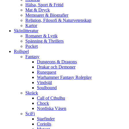
Hälsa, Sport & Fritid
Mat & Dryck
Memoarer & Biografier
Religion, Filosofi & Naturvetenskap
Kartor
Skönlitteratur
Romaner & Lyrik
Spänning & Thrillers
Pocket
Rollspel
Fantasy
Dungeons & Dragons
Drakar och Demoner
Runequest
Warhammer Fantasy Roleplay
Vindsjäl
Soulbound
Skräck
Call of Cthulhu
Chock
Nordiska Väsen
SciFi
Starfinder
Coriolis