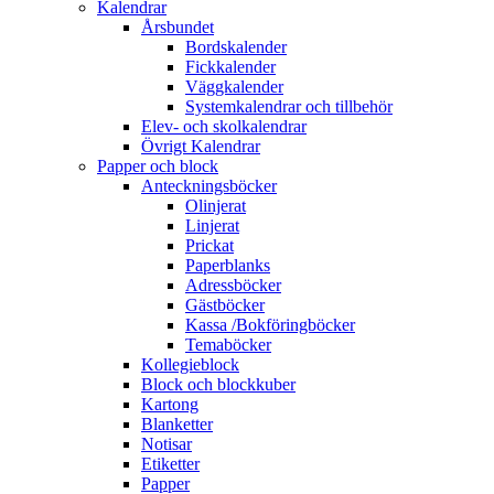
Kalendrar
Årsbundet
Bordskalender
Fickkalender
Väggkalender
Systemkalendrar och tillbehör
Elev- och skolkalendrar
Övrigt Kalendrar
Papper och block
Anteckningsböcker
Olinjerat
Linjerat
Prickat
Paperblanks
Adressböcker
Gästböcker
Kassa /Bokföringböcker
Temaböcker
Kollegieblock
Block och blockkuber
Kartong
Blanketter
Notisar
Etiketter
Papper