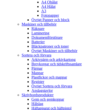
A4 Ohålat
A4 Hålat
A3
Fotopapper
Övrigt Papper och block
Maskiner och tillbehör
Räknare
Laminering
Dokumentförstörare
Batterier
Bläckpatroner och toner
Övrigt Maskiner och tillbehör
Sortera och förvara
Arkivpärm och arkivkartong
Brevkorgar och tidskriftssamlare
Pärmar
Mappar
Plastfickor och mappar
Register
Övrigt Sortera och förvara
Anslagstavlor
Skrivbordsprodukter
Gem och gemkoppar
Hålslag
Häftapparat och häftpistol