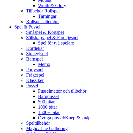
Mutant
Wrath & Glory
Tillbehör Rollspel
Tärningar
Rollspelslitteratur
Spel & Pussel
Småspel & Kortspel
Sällskapsspel & Familjespel
Spel för två spelare
Kortlekar
Strategispel
Barnspel
Memo
Partyspel
Frågespel
Klassiker
Pussel
Pusselmattor och tillbehör
Barnpussel
500 bitar
1000 bitar
1500+ bitar
Övriga pussel/Knep & knåp
Speltillbehör
Magic: The Gathering