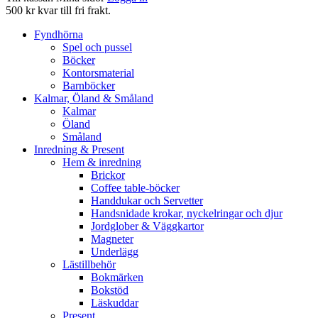
500 kr kvar till fri frakt.
Fyndhörna
Spel och pussel
Böcker
Kontorsmaterial
Barnböcker
Kalmar, Öland & Småland
Kalmar
Öland
Småland
Inredning & Present
Hem & inredning
Brickor
Coffee table-böcker
Handdukar och Servetter
Handsnidade krokar, nyckelringar och djur
Jordglober & Väggkartor
Magneter
Underlägg
Lästillbehör
Bokmärken
Bokstöd
Läskuddar
Present