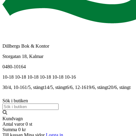
Dillbergs Bok & Kontor
Storgatan 18, Kalmar
0480-10164
10-18
10-18
10-18
10-18
10-18
10-16
30/4, 10-16
1/5, stängt
14/5, stängt
6/6, 12-16
19/6, stängt
20/6, stängt
Sök i butiken
Kundvagn
Antal varor
0
st
Summa
0 kr
Till kassan
Mina sidor
Logga in