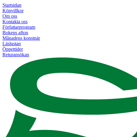
Startsidan
Köpvillkor
Om oss
Kontakta oss
Författarprogram
Bokens afton
Månadens konstnär
Läslustan
Öppettider
Returansökan