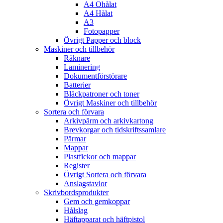
A4 Ohålat
A4 Hålat
A3
Fotopapper
Övrigt Papper och block
Maskiner och tillbehör
Räknare
Laminering
Dokumentförstörare
Batterier
Bläckpatroner och toner
Övrigt Maskiner och tillbehör
Sortera och förvara
Arkivpärm och arkivkartong
Brevkorgar och tidskriftssamlare
Pärmar
Mappar
Plastfickor och mappar
Register
Övrigt Sortera och förvara
Anslagstavlor
Skrivbordsprodukter
Gem och gemkoppar
Hålslag
Häftapparat och häftpistol