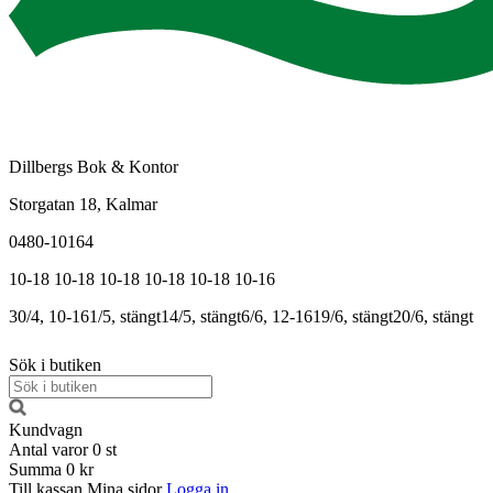
Dillbergs Bok & Kontor
Storgatan 18, Kalmar
0480-10164
10-18
10-18
10-18
10-18
10-18
10-16
30/4, 10-16
1/5, stängt
14/5, stängt
6/6, 12-16
19/6, stängt
20/6, stängt
Sök i butiken
Kundvagn
Antal varor
0
st
Summa
0 kr
Till kassan
Mina sidor
Logga in