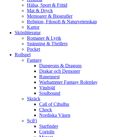
Hälsa, Sport & Fritid
Mat & Dryck
Memoarer & Biografier
Religion, Filosofi & Naturvetenskap
Kartor
Skönlitteratur
Romaner & Lyrik
Spänning & Thrillers
Pocket
Rollspel
Fantasy
Dungeons & Dragons
Drakar och Demoner
Runequest
Warhammer Fantasy Roleplay
Vindsjäl
Soulbound
Skräck
Call of Cthulhu
Chock
Nordiska Väsen
SciFi
Starfinder
Coriolis