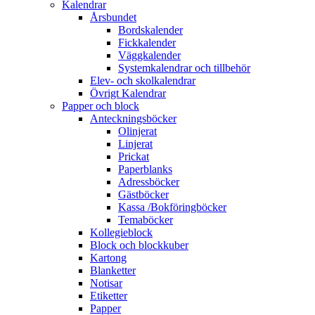
Kalendrar
Årsbundet
Bordskalender
Fickkalender
Väggkalender
Systemkalendrar och tillbehör
Elev- och skolkalendrar
Övrigt Kalendrar
Papper och block
Anteckningsböcker
Olinjerat
Linjerat
Prickat
Paperblanks
Adressböcker
Gästböcker
Kassa /Bokföringböcker
Temaböcker
Kollegieblock
Block och blockkuber
Kartong
Blanketter
Notisar
Etiketter
Papper