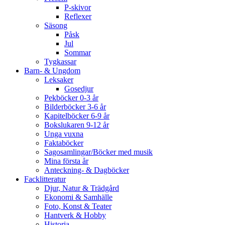
P-skivor
Reflexer
Säsong
Påsk
Jul
Sommar
Tygkassar
Barn- & Ungdom
Leksaker
Gosedjur
Pekböcker 0-3 år
Bilderböcker 3-6 år
Kapitelböcker 6-9 år
Bokslukaren 9-12 år
Unga vuxna
Faktaböcker
Sagosamlingar/Böcker med musik
Mina första år
Anteckning- & Dagböcker
Facklitteratur
Djur, Natur & Trädgård
Ekonomi & Samhälle
Foto, Konst & Teater
Hantverk & Hobby
Historia