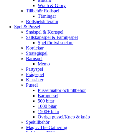
Mutant
Wrath & Glory
Tillbehör Rollspel
Tärningar
Rollspelslitteratur
Spel & Pussel
Småspel & Kortspel
Sällskapsspel & Familjespel
Spel för två spelare
Kortlekar
Strategispel
Barnspel
Memo
Partyspel
Frågespel
Klassiker
Pussel
Pusselmattor och tillbehör
Barnpussel
500 bitar
1000 bitar
1500+ bitar
Övriga pussel/Knep & knåp
Speltillbehör
Magic: The Gathering