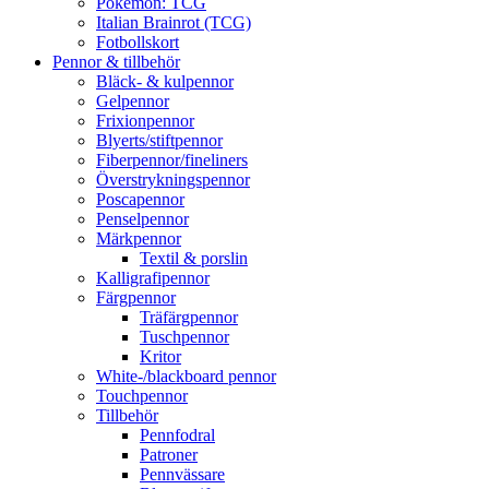
Pokémon: TCG
Italian Brainrot (TCG)
Fotbollskort
Pennor & tillbehör
Bläck- & kulpennor
Gelpennor
Frixionpennor
Blyerts/stiftpennor
Fiberpennor/fineliners
Överstrykningspennor
Poscapennor
Penselpennor
Märkpennor
Textil & porslin
Kalligrafipennor
Färgpennor
Träfärgpennor
Tuschpennor
Kritor
White-/blackboard pennor
Touchpennor
Tillbehör
Pennfodral
Patroner
Pennvässare