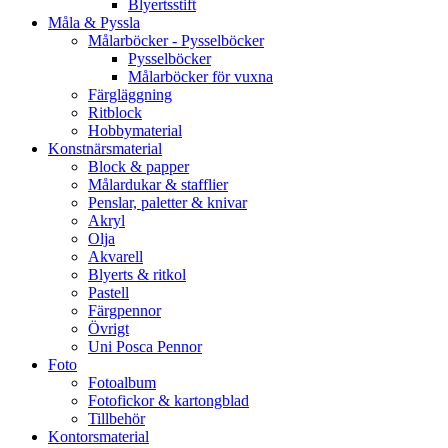
Blyertsstift
Måla & Pyssla
Målarböcker - Pysselböcker
Pysselböcker
Målarböcker för vuxna
Färgläggning
Ritblock
Hobbymaterial
Konstnärsmaterial
Block & papper
Målardukar & stafflier
Penslar, paletter & knivar
Akryl
Olja
Akvarell
Blyerts & ritkol
Pastell
Färgpennor
Övrigt
Uni Posca Pennor
Foto
Fotoalbum
Fotofickor & kartongblad
Tillbehör
Kontorsmaterial