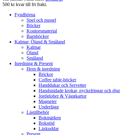
500 kr kvar till fri frakt.
Fyndhörna
Spel och pussel
Böcker
Kontorsmaterial
Barnböcker
Kalmar, Öland & Småland
Kalmar
Öland
Småland
Inredning & Present
Hem & inredning
Brickor
Coffee table-böcker
Handdukar och Servetter
Handsnidade krokar, nyckelringar och djur
Jordglober & Väggkartor
Magneter
Underlägg
Lästillbehör
Bokmärken
Bokstöd
Läskuddar
Present