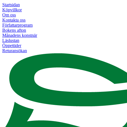
Startsidan
Köpvillkor
Om oss
Kontakta oss
Författarprogram
Bokens afton
Månadens konstnär
Läslustan
Öppettider
Returansökan