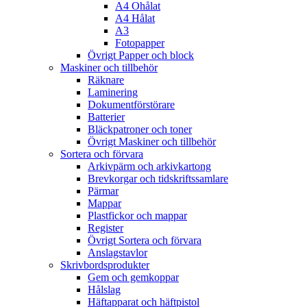
A4 Ohålat
A4 Hålat
A3
Fotopapper
Övrigt Papper och block
Maskiner och tillbehör
Räknare
Laminering
Dokumentförstörare
Batterier
Bläckpatroner och toner
Övrigt Maskiner och tillbehör
Sortera och förvara
Arkivpärm och arkivkartong
Brevkorgar och tidskriftssamlare
Pärmar
Mappar
Plastfickor och mappar
Register
Övrigt Sortera och förvara
Anslagstavlor
Skrivbordsprodukter
Gem och gemkoppar
Hålslag
Häftapparat och häftpistol