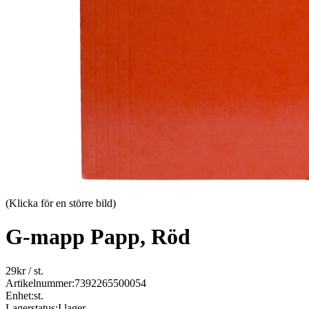
(Klicka för en större bild)
G-mapp Papp, Röd
29
kr
/ st.
Artikelnummer:
7392265500054
Enhet:
st.
Lagerstatus:
I lager