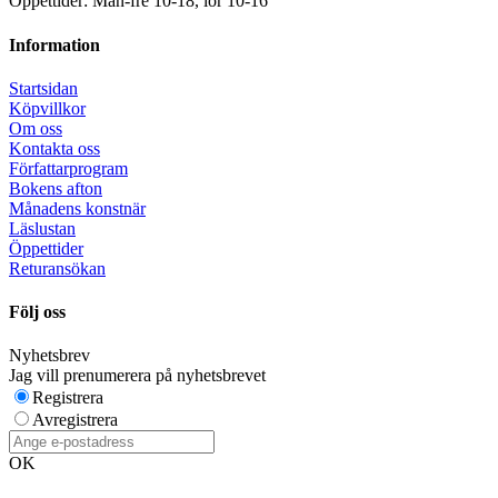
Öppettider: Mån-fre 10-18, lör 10-16
Information
Startsidan
Köpvillkor
Om oss
Kontakta oss
Författarprogram
Bokens afton
Månadens konstnär
Läslustan
Öppettider
Returansökan
Följ oss
Nyhetsbrev
Jag vill prenumerera på nyhetsbrevet
Registrera
Avregistrera
OK