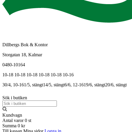
Dillbergs Bok & Kontor
Storgatan 18, Kalmar
0480-10164
10-18
10-18
10-18
10-18
10-18
10-16
30/4, 10-16
1/5, stängt
14/5, stängt
6/6, 12-16
19/6, stängt
20/6, stängt
Sök i butiken
Kundvagn
Antal varor
0
st
Summa
0 kr
Till kassan
Mina sidor
Logga in