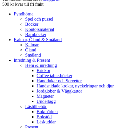
500 kr kvar till fri frakt.
Fyndhörna
Spel och pussel
Böcker
Kontorsmaterial
Barnböcker
Kalmar, Öland & Småland
Kalmar
Öland
Småland
Inredning & Present
Hem & inredning
Brickor
Coffee table-böcker
Handdukar och Servetter
Handsnidade krokar, nyckelringar och djur
Jordglober & Väggkartor
Magneter
Underlägg
Lästillbehör
Bokmärken
Bokstöd
Läskuddar
Present