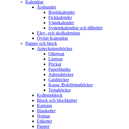
Kalendrar
Årsbundet
Bordskalender
Fickkalender
Väggkalender
Systemkalendrar och tillbehör
Elev- och skolkalendrar
Övrigt Kalendrar
Papper och block
Anteckningsböcker
Olinjerat
Linjerat
Prickat
Paperblanks
Adressböcker
Gästböcker
Kassa /Bokföringböcker
Temaböcker
Kollegieblock
Block och blockkuber
Kartong
Blanketter
Notisar
Etiketter
Papper