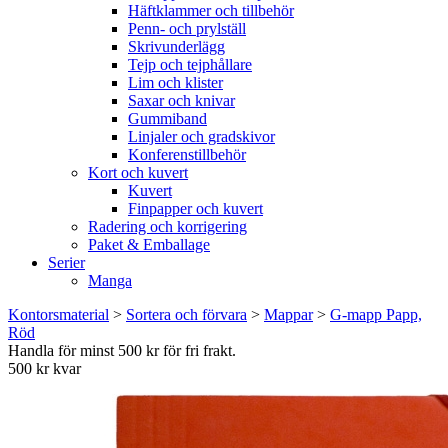
Häftklammer och tillbehör
Penn- och prylställ
Skrivunderlägg
Tejp och tejphållare
Lim och klister
Saxar och knivar
Gummiband
Linjaler och gradskivor
Konferenstillbehör
Kort och kuvert
Kuvert
Finpapper och kuvert
Radering och korrigering
Paket & Emballage
Serier
Manga
Kontorsmaterial
>
Sortera och förvara
>
Mappar
>
G-mapp Papp,
Röd
Handla för minst 500 kr för fri frakt.
500 kr kvar