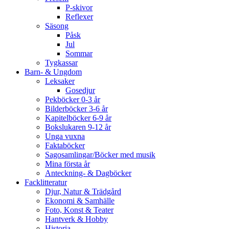
P-skivor
Reflexer
Säsong
Påsk
Jul
Sommar
Tygkassar
Barn- & Ungdom
Leksaker
Gosedjur
Pekböcker 0-3 år
Bilderböcker 3-6 år
Kapitelböcker 6-9 år
Bokslukaren 9-12 år
Unga vuxna
Faktaböcker
Sagosamlingar/Böcker med musik
Mina första år
Anteckning- & Dagböcker
Facklitteratur
Djur, Natur & Trädgård
Ekonomi & Samhälle
Foto, Konst & Teater
Hantverk & Hobby
Historia