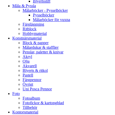
Blyertsstift
Måla & Pyssla
Målarböcker - Pysselböcker
Pysselböcker
Målarböcker för vuxna
Färgläggning
Ritblock
Hobbymaterial
Konstnärsmaterial
Block & papper
Målardukar & stafflier
Penslar, paletter & knivar
Akryl
Olja
Akvarell
Blyerts & ritkol
Pastell
Färgpennor
Övrigt
Uni Posca Pennor
Foto
Fotoalbum
Fotofickor & kartongblad
Tillbehör
Kontorsmaterial