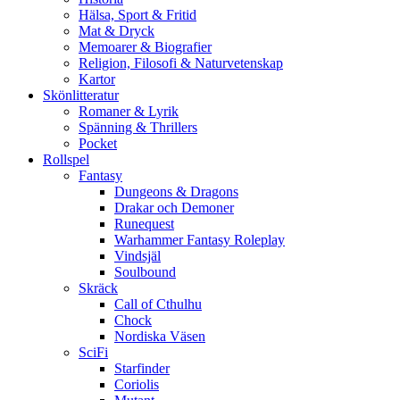
Hälsa, Sport & Fritid
Mat & Dryck
Memoarer & Biografier
Religion, Filosofi & Naturvetenskap
Kartor
Skönlitteratur
Romaner & Lyrik
Spänning & Thrillers
Pocket
Rollspel
Fantasy
Dungeons & Dragons
Drakar och Demoner
Runequest
Warhammer Fantasy Roleplay
Vindsjäl
Soulbound
Skräck
Call of Cthulhu
Chock
Nordiska Väsen
SciFi
Starfinder
Coriolis