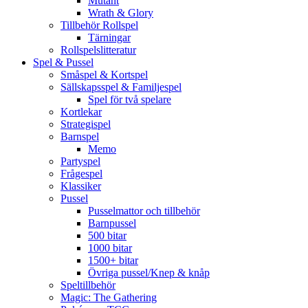
Mutant
Wrath & Glory
Tillbehör Rollspel
Tärningar
Rollspelslitteratur
Spel & Pussel
Småspel & Kortspel
Sällskapsspel & Familjespel
Spel för två spelare
Kortlekar
Strategispel
Barnspel
Memo
Partyspel
Frågespel
Klassiker
Pussel
Pusselmattor och tillbehör
Barnpussel
500 bitar
1000 bitar
1500+ bitar
Övriga pussel/Knep & knåp
Speltillbehör
Magic: The Gathering