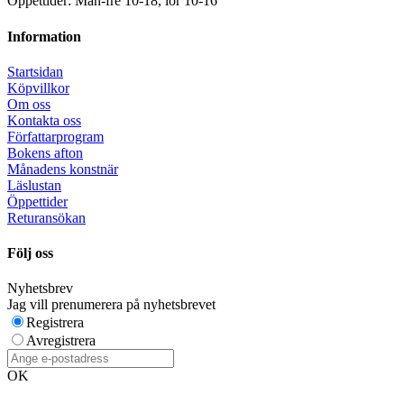
Öppettider: Mån-fre 10-18, lör 10-16
Information
Startsidan
Köpvillkor
Om oss
Kontakta oss
Författarprogram
Bokens afton
Månadens konstnär
Läslustan
Öppettider
Returansökan
Följ oss
Nyhetsbrev
Jag vill prenumerera på nyhetsbrevet
Registrera
Avregistrera
OK