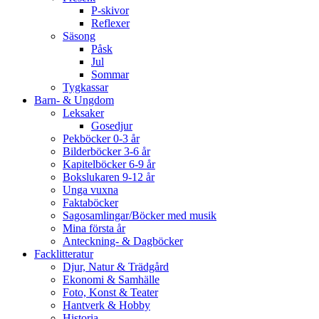
P-skivor
Reflexer
Säsong
Påsk
Jul
Sommar
Tygkassar
Barn- & Ungdom
Leksaker
Gosedjur
Pekböcker 0-3 år
Bilderböcker 3-6 år
Kapitelböcker 6-9 år
Bokslukaren 9-12 år
Unga vuxna
Faktaböcker
Sagosamlingar/Böcker med musik
Mina första år
Anteckning- & Dagböcker
Facklitteratur
Djur, Natur & Trädgård
Ekonomi & Samhälle
Foto, Konst & Teater
Hantverk & Hobby
Historia