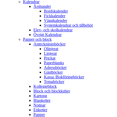
Kalendrar
Årsbundet
Bordskalender
Fickkalender
Väggkalender
Systemkalendrar och tillbehör
Elev- och skolkalendrar
Övrigt Kalendrar
Papper och block
Anteckningsböcker
Olinjerat
Linjerat
Prickat
Paperblanks
Adressböcker
Gästböcker
Kassa /Bokföringböcker
Temaböcker
Kollegieblock
Block och blockkuber
Kartong
Blanketter
Notisar
Etiketter
Papper