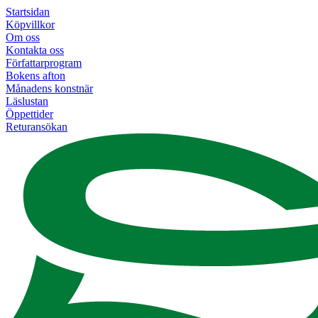
Startsidan
Köpvillkor
Om oss
Kontakta oss
Författarprogram
Bokens afton
Månadens konstnär
Läslustan
Öppettider
Returansökan