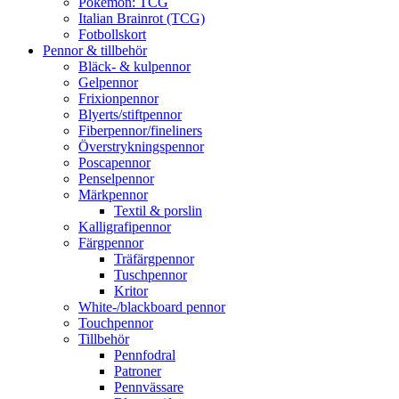
Pokémon: TCG
Italian Brainrot (TCG)
Fotbollskort
Pennor & tillbehör
Bläck- & kulpennor
Gelpennor
Frixionpennor
Blyerts/stiftpennor
Fiberpennor/fineliners
Överstrykningspennor
Poscapennor
Penselpennor
Märkpennor
Textil & porslin
Kalligrafipennor
Färgpennor
Träfärgpennor
Tuschpennor
Kritor
White-/blackboard pennor
Touchpennor
Tillbehör
Pennfodral
Patroner
Pennvässare