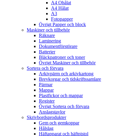
A4 Ohålat
A4 Hålat
A3
Fotopapper
Övrigt Papper och block
Maskiner och tillbehör
Räknare
Laminering
Dokumentförstörare
Batterier
Bläckpatroner och toner
Övrigt Maskiner och tillbehör
Sortera och förvara
Arkivpärm och arkivkartong
Brevkorgar och tidskriftssamlare
Pärmar
Mappar
Plastfickor och mappar
Register
Övrigt Sortera och förvara
Anslagstavlor
Skrivbordsprodukter
Gem och gemkoppar
Hålslag
Häftapparat och häftpistol