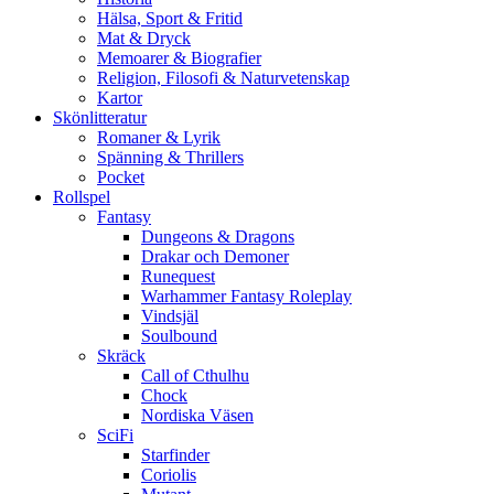
Hälsa, Sport & Fritid
Mat & Dryck
Memoarer & Biografier
Religion, Filosofi & Naturvetenskap
Kartor
Skönlitteratur
Romaner & Lyrik
Spänning & Thrillers
Pocket
Rollspel
Fantasy
Dungeons & Dragons
Drakar och Demoner
Runequest
Warhammer Fantasy Roleplay
Vindsjäl
Soulbound
Skräck
Call of Cthulhu
Chock
Nordiska Väsen
SciFi
Starfinder
Coriolis