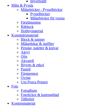
Blyertsstift
Måla & Pyssla
Målarböcker - Pysselböcker
Pysselböcker
Målarböcker för vuxna
Färgläggning
Ritblock
Hobbymaterial
Konstnärsmaterial
Block & papper
Målardukar & stafflier
Penslar, paletter & knivar
Akryl
Olja
Akvarell
Blyerts & ritkol
Pastell
Färgpennor
Övrigt
Uni Posca Pennor
Foto
Fotoalbum
Fotofickor & kartongblad
Tillbehör
Kontorsmaterial