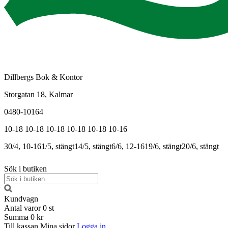
Dillbergs Bok & Kontor
Storgatan 18, Kalmar
0480-10164
10-18
10-18
10-18
10-18
10-18
10-16
30/4, 10-16
1/5, stängt
14/5, stängt
6/6, 12-16
19/6, stängt
20/6, stängt
Sök i butiken
Kundvagn
Antal varor
0
st
Summa
0 kr
Till kassan
Mina sidor
Logga in