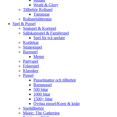
Mutant
Wrath & Glory
Tillbehör Rollspel
Tärningar
Rollspelslitteratur
Spel & Pussel
Småspel & Kortspel
Sällskapsspel & Familjespel
Spel för två spelare
Kortlekar
Strategispel
Barnspel
Memo
Partyspel
Frågespel
Klassiker
Pussel
Pusselmattor och tillbehör
Barnpussel
500 bitar
1000 bitar
1500+ bitar
Övriga pussel/Knep & knåp
Speltillbehör
Magic: The Gathering