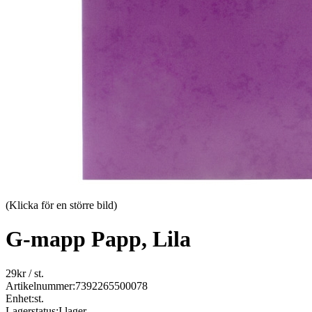
(Klicka för en större bild)
G-mapp Papp, Lila
29
kr
/ st.
Artikelnummer:
7392265500078
Enhet:
st.
Lagerstatus:
I lager