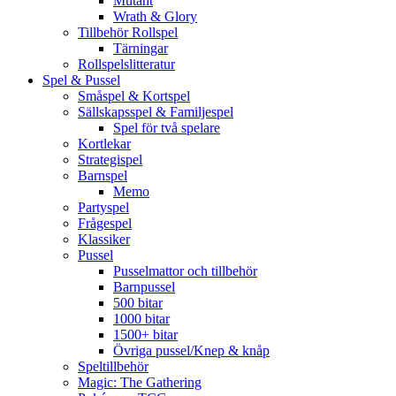
Mutant
Wrath & Glory
Tillbehör Rollspel
Tärningar
Rollspelslitteratur
Spel & Pussel
Småspel & Kortspel
Sällskapsspel & Familjespel
Spel för två spelare
Kortlekar
Strategispel
Barnspel
Memo
Partyspel
Frågespel
Klassiker
Pussel
Pusselmattor och tillbehör
Barnpussel
500 bitar
1000 bitar
1500+ bitar
Övriga pussel/Knep & knåp
Speltillbehör
Magic: The Gathering