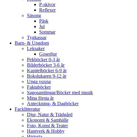
P-skivor
Reflexer
Säsong
Påsk
Jul
Sommar
Tygkassar
Barn- & Ungdom
Leksaker
Gosedjur
Pekböcker 0-3 år
Bilderböcker 3-6 år
Kapitelböcker 6-9 år
Bokslukaren 9-12 år
Unga vuxna
Faktaböcker
Sagosamlingar/Böcker med musik
Mina första år
Anteckning- & Dagböcker
Facklitteratur
Djur, Natur & Trädgård
Ekonomi & Samhälle
Foto, Konst & Teater
Hantverk & Hobby
Historia