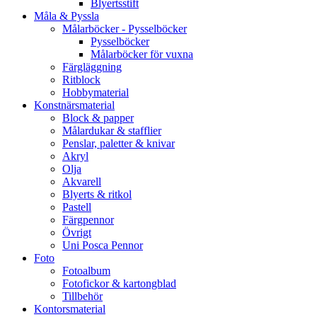
Blyertsstift
Måla & Pyssla
Målarböcker - Pysselböcker
Pysselböcker
Målarböcker för vuxna
Färgläggning
Ritblock
Hobbymaterial
Konstnärsmaterial
Block & papper
Målardukar & stafflier
Penslar, paletter & knivar
Akryl
Olja
Akvarell
Blyerts & ritkol
Pastell
Färgpennor
Övrigt
Uni Posca Pennor
Foto
Fotoalbum
Fotofickor & kartongblad
Tillbehör
Kontorsmaterial