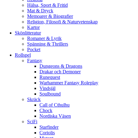
Hälsa, Sport & Fritid
Mat & Dryck
Memoarer & Biografier
Religion, Filosofi & Naturvetenskap
Kartor
Skönlitteratur
Romaner & Lyrik
Spänning & Thrillers
Pocket
Rollspel
Fantasy
Dungeons & Dragons
Drakar och Demoner
Runequest
Warhammer Fantasy Roleplay
Vindsjäl
Soulbound
Skräck
Call of Cthulhu
Chock
Nordiska Väsen
SciFi
Starfinder
Coriolis