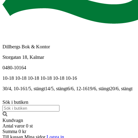
Dillbergs Bok & Kontor
Storgatan 18, Kalmar
0480-10164
10-18
10-18
10-18
10-18
10-18
10-16
30/4, 10-16
1/5, stängt
14/5, stängt
6/6, 12-16
19/6, stängt
20/6, stängt
Sök i butiken
Kundvagn
Antal varor
0
st
Summa
0 kr
Till kassan
Mina sidor
Logga in