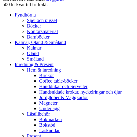
500 kr kvar till fri frakt.
Fyndhörna
Spel och pussel
Böcker
Kontorsmaterial
Barnböcker
Kalmar, Öland & Småland
Kalmar
Öland
Småland
Inredning & Present
Hem & inredning
Brickor
Coffee table-böcker
Handdukar och Servetter
Handsnidade krokar, nyckelringar och djur
Jordglober & Väggkartor
Magneter
Underlägg
Lästillbehör
Bokmärken
Bokstöd
Läskuddar
Present