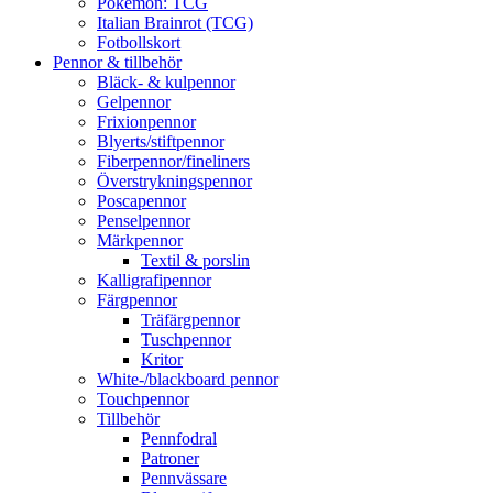
Pokémon: TCG
Italian Brainrot (TCG)
Fotbollskort
Pennor & tillbehör
Bläck- & kulpennor
Gelpennor
Frixionpennor
Blyerts/stiftpennor
Fiberpennor/fineliners
Överstrykningspennor
Poscapennor
Penselpennor
Märkpennor
Textil & porslin
Kalligrafipennor
Färgpennor
Träfärgpennor
Tuschpennor
Kritor
White-/blackboard pennor
Touchpennor
Tillbehör
Pennfodral
Patroner
Pennvässare