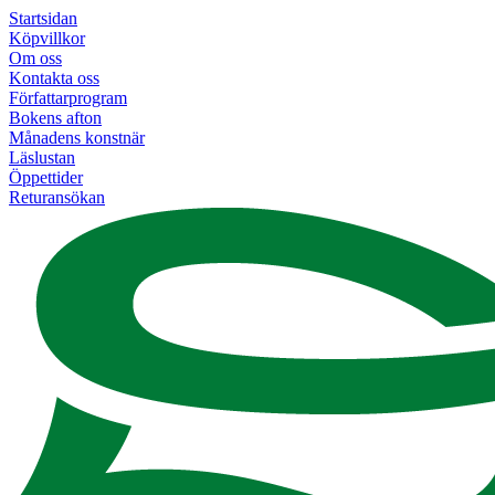
Startsidan
Köpvillkor
Om oss
Kontakta oss
Författarprogram
Bokens afton
Månadens konstnär
Läslustan
Öppettider
Returansökan