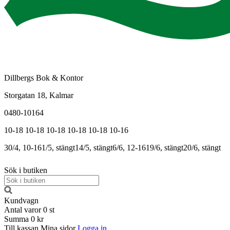
Dillbergs Bok & Kontor
Storgatan 18, Kalmar
0480-10164
10-18
10-18
10-18
10-18
10-18
10-16
30/4, 10-16
1/5, stängt
14/5, stängt
6/6, 12-16
19/6, stängt
20/6, stängt
Sök i butiken
Kundvagn
Antal varor
0
st
Summa
0 kr
Till kassan
Mina sidor
Logga in