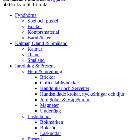
500 kr kvar till fri frakt.
Fyndhörna
Spel och pussel
Böcker
Kontorsmaterial
Barnböcker
Kalmar, Öland & Småland
Kalmar
Öland
Småland
Inredning & Present
Hem & inredning
Brickor
Coffee table-böcker
Handdukar och Servetter
Handsnidade krokar, nyckelringar och djur
Jordglober & Väggkartor
Magneter
Underlägg
Lästillbehör
Bokmärken
Bokstöd
Läskuddar
Present