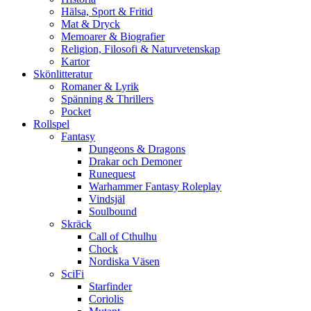
Hälsa, Sport & Fritid
Mat & Dryck
Memoarer & Biografier
Religion, Filosofi & Naturvetenskap
Kartor
Skönlitteratur
Romaner & Lyrik
Spänning & Thrillers
Pocket
Rollspel
Fantasy
Dungeons & Dragons
Drakar och Demoner
Runequest
Warhammer Fantasy Roleplay
Vindsjäl
Soulbound
Skräck
Call of Cthulhu
Chock
Nordiska Väsen
SciFi
Starfinder
Coriolis