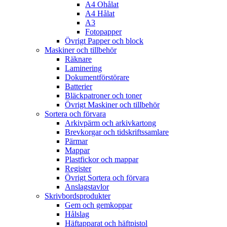
A4 Ohålat
A4 Hålat
A3
Fotopapper
Övrigt Papper och block
Maskiner och tillbehör
Räknare
Laminering
Dokumentförstörare
Batterier
Bläckpatroner och toner
Övrigt Maskiner och tillbehör
Sortera och förvara
Arkivpärm och arkivkartong
Brevkorgar och tidskriftssamlare
Pärmar
Mappar
Plastfickor och mappar
Register
Övrigt Sortera och förvara
Anslagstavlor
Skrivbordsprodukter
Gem och gemkoppar
Hålslag
Häftapparat och häftpistol