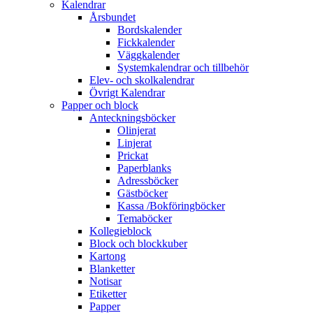
Kalendrar
Årsbundet
Bordskalender
Fickkalender
Väggkalender
Systemkalendrar och tillbehör
Elev- och skolkalendrar
Övrigt Kalendrar
Papper och block
Anteckningsböcker
Olinjerat
Linjerat
Prickat
Paperblanks
Adressböcker
Gästböcker
Kassa /Bokföringböcker
Temaböcker
Kollegieblock
Block och blockkuber
Kartong
Blanketter
Notisar
Etiketter
Papper