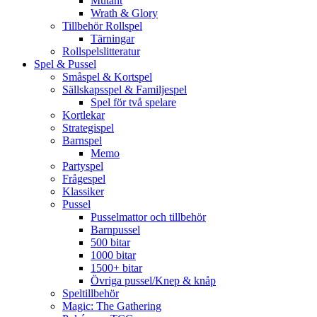
Mutant
Wrath & Glory
Tillbehör Rollspel
Tärningar
Rollspelslitteratur
Spel & Pussel
Småspel & Kortspel
Sällskapsspel & Familjespel
Spel för två spelare
Kortlekar
Strategispel
Barnspel
Memo
Partyspel
Frågespel
Klassiker
Pussel
Pusselmattor och tillbehör
Barnpussel
500 bitar
1000 bitar
1500+ bitar
Övriga pussel/Knep & knåp
Speltillbehör
Magic: The Gathering