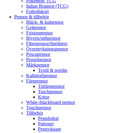
Pokémon: TCG
Italian Brainrot (TCG)
Fotbollskort
Pennor & tillbehör
Bläck- & kulpennor
Gelpennor
Frixionpennor
Blyerts/stiftpennor
Fiberpennor/fineliners
Överstrykningspennor
Poscapennor
Penselpennor
Märkpennor
Textil & porslin
Kalligrafipennor
Färgpennor
Träfärgpennor
Tuschpennor
Kritor
White-/blackboard pennor
Touchpennor
Tillbehör
Pennfodral
Patroner
Pennvässare