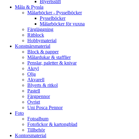
Blyertsstift
Måla & Pyssla
Målarböcker - Pysselböcker
Pysselböcker
Målarböcker för vuxna
Färgläggning
Ritblock
Hobbymaterial
Konstnärsmaterial
Block & papper
Målardukar & stafflier
Penslar, paletter & knivar
Akryl
Olja
Akvarell
Blyerts & ritkol
Pastell
Färgpennor
Övrigt
Uni Posca Pennor
Foto
Fotoalbum
Fotofickor & kartongblad
Tillbehör
Kontorsmaterial