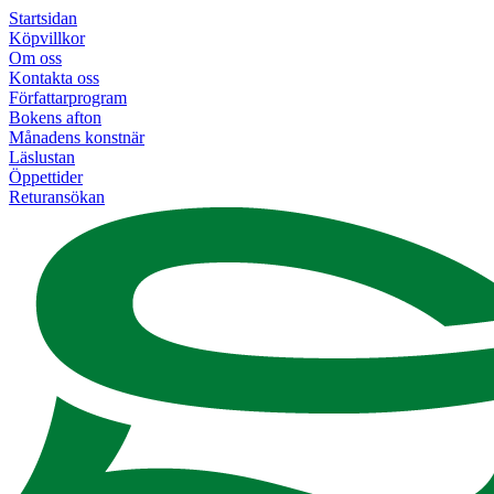
Startsidan
Köpvillkor
Om oss
Kontakta oss
Författarprogram
Bokens afton
Månadens konstnär
Läslustan
Öppettider
Returansökan