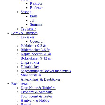
P-skivor
Reflexer
Säsong
Påsk
Jul
Sommar
Tygkassar
Barn- & Ungdom
Leksaker
Gosedjur
Pekböcker 0-3 år
Bilderböcker 3-6 år
Kapitelböcker 6-9 år
Bokslukaren 9-12 år
Unga vuxna
Faktaböcker
Sagosamlingar/Böcker med musik
Mina första år
Anteckning- & Dagböcker
Facklitteratur
Djur, Natur & Trädgård
Ekonomi & Samhälle
Foto, Konst & Teater
Hantverk & Hobby
Historia