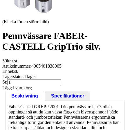
(Klicka för en större bild)
Pennvässare FABER-
CASTELL GripTrio silv.
59
kr
/ st.
Artikelnummer:
4005401838005
Enhet:
st.
Lagerstatus:
I lager
St:
Lägg i varukorg
Beskrivning
Specifikationer
Faber-Castell GREPP 2001 Trio pennvässare har 3 olika
öppningar så att du kan vässa färg- och blyertspennor i både
standard- och jumbostorlekar. Pennvässarens ergonomiska
trekantiga form gör den enkel att använda. Pennvässarna har
extra skarpa stålblad och designen skyddar stiftet och