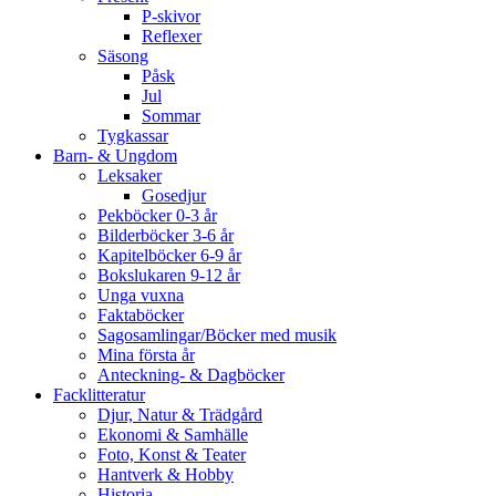
P-skivor
Reflexer
Säsong
Påsk
Jul
Sommar
Tygkassar
Barn- & Ungdom
Leksaker
Gosedjur
Pekböcker 0-3 år
Bilderböcker 3-6 år
Kapitelböcker 6-9 år
Bokslukaren 9-12 år
Unga vuxna
Faktaböcker
Sagosamlingar/Böcker med musik
Mina första år
Anteckning- & Dagböcker
Facklitteratur
Djur, Natur & Trädgård
Ekonomi & Samhälle
Foto, Konst & Teater
Hantverk & Hobby
Historia