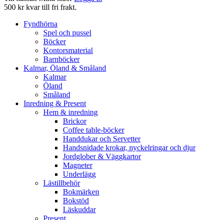
500 kr kvar till fri frakt.
Fyndhörna
Spel och pussel
Böcker
Kontorsmaterial
Barnböcker
Kalmar, Öland & Småland
Kalmar
Öland
Småland
Inredning & Present
Hem & inredning
Brickor
Coffee table-böcker
Handdukar och Servetter
Handsnidade krokar, nyckelringar och djur
Jordglober & Väggkartor
Magneter
Underlägg
Lästillbehör
Bokmärken
Bokstöd
Läskuddar
Present