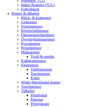
Pokémon: TCG
Italian Brainrot (TCG)
Fotbollskort
Pennor & tillbehör
Bläck- & kulpennor
Gelpennor
Frixionpennor
Blyerts/stiftpennor
Fiberpennor/fineliners
Överstrykningspennor
Poscapennor
Penselpennor
Märkpennor
Textil & porslin
Kalligrafipennor
Färgpennor
Träfärgpennor
Tuschpennor
Kritor
White-/blackboard pennor
Touchpennor
Tillbehör
Pennfodral
Patroner
Pennvässare