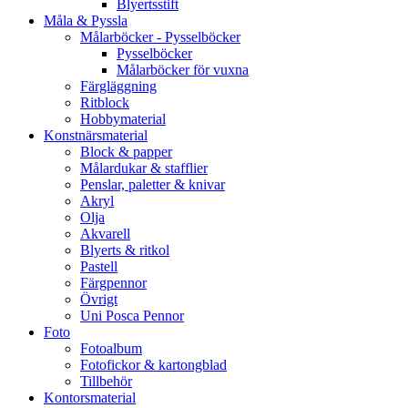
Blyertsstift
Måla & Pyssla
Målarböcker - Pysselböcker
Pysselböcker
Målarböcker för vuxna
Färgläggning
Ritblock
Hobbymaterial
Konstnärsmaterial
Block & papper
Målardukar & stafflier
Penslar, paletter & knivar
Akryl
Olja
Akvarell
Blyerts & ritkol
Pastell
Färgpennor
Övrigt
Uni Posca Pennor
Foto
Fotoalbum
Fotofickor & kartongblad
Tillbehör
Kontorsmaterial