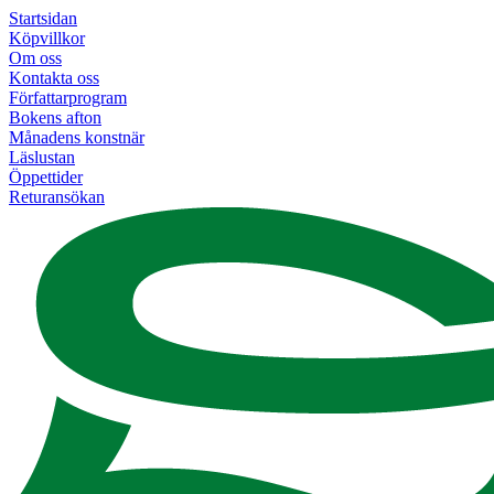
Startsidan
Köpvillkor
Om oss
Kontakta oss
Författarprogram
Bokens afton
Månadens konstnär
Läslustan
Öppettider
Returansökan