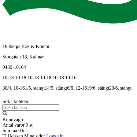
Dillbergs Bok & Kontor
Storgatan 18, Kalmar
0480-10164
10-18
10-18
10-18
10-18
10-18
10-16
30/4, 10-16
1/5, stängt
14/5, stängt
6/6, 12-16
19/6, stängt
20/6, stängt
Sök i butiken
Kundvagn
Antal varor
0
st
Summa
0 kr
Till kassan
Mina sidor
Logga in