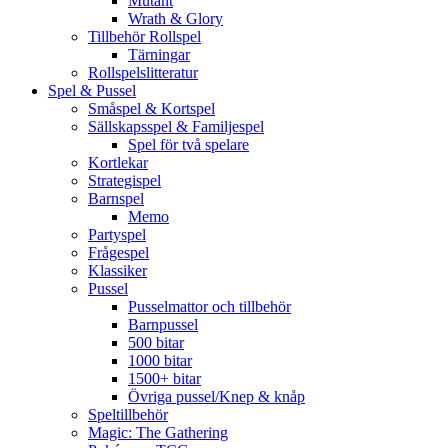
Mutant
Wrath & Glory
Tillbehör Rollspel
Tärningar
Rollspelslitteratur
Spel & Pussel
Småspel & Kortspel
Sällskapsspel & Familjespel
Spel för två spelare
Kortlekar
Strategispel
Barnspel
Memo
Partyspel
Frågespel
Klassiker
Pussel
Pusselmattor och tillbehör
Barnpussel
500 bitar
1000 bitar
1500+ bitar
Övriga pussel/Knep & knåp
Speltillbehör
Magic: The Gathering