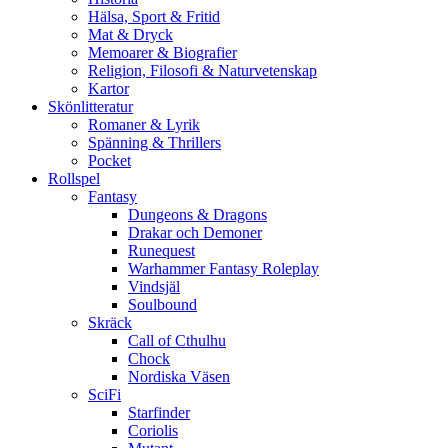
Hälsa, Sport & Fritid
Mat & Dryck
Memoarer & Biografier
Religion, Filosofi & Naturvetenskap
Kartor
Skönlitteratur
Romaner & Lyrik
Spänning & Thrillers
Pocket
Rollspel
Fantasy
Dungeons & Dragons
Drakar och Demoner
Runequest
Warhammer Fantasy Roleplay
Vindsjäl
Soulbound
Skräck
Call of Cthulhu
Chock
Nordiska Väsen
SciFi
Starfinder
Coriolis