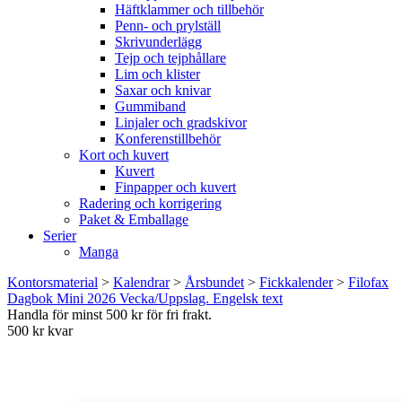
Häftklammer och tillbehör
Penn- och prylställ
Skrivunderlägg
Tejp och tejphållare
Lim och klister
Saxar och knivar
Gummiband
Linjaler och gradskivor
Konferenstillbehör
Kort och kuvert
Kuvert
Finpapper och kuvert
Radering och korrigering
Paket & Emballage
Serier
Manga
Kontorsmaterial
>
Kalendrar
>
Årsbundet
>
Fickkalender
>
Filofax
Dagbok Mini 2026 Vecka/Uppslag. Engelsk text
Handla för minst 500 kr för fri frakt.
500 kr kvar