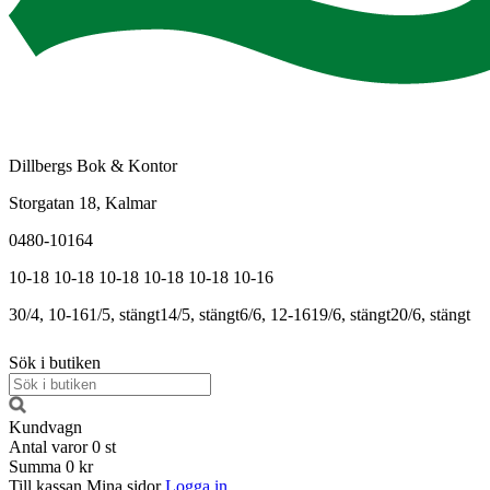
Dillbergs Bok & Kontor
Storgatan 18, Kalmar
0480-10164
10-18
10-18
10-18
10-18
10-18
10-16
30/4, 10-16
1/5, stängt
14/5, stängt
6/6, 12-16
19/6, stängt
20/6, stängt
Sök i butiken
Kundvagn
Antal varor
0
st
Summa
0 kr
Till kassan
Mina sidor
Logga in