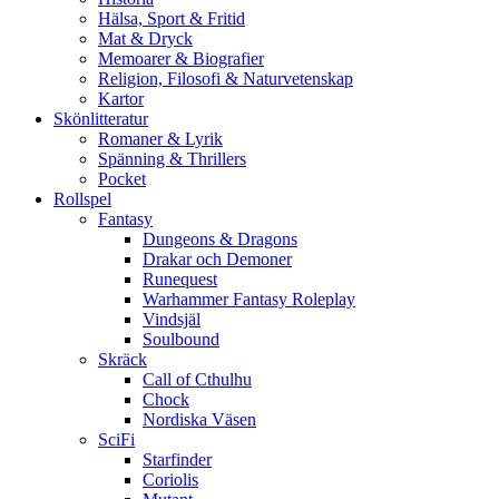
Hälsa, Sport & Fritid
Mat & Dryck
Memoarer & Biografier
Religion, Filosofi & Naturvetenskap
Kartor
Skönlitteratur
Romaner & Lyrik
Spänning & Thrillers
Pocket
Rollspel
Fantasy
Dungeons & Dragons
Drakar och Demoner
Runequest
Warhammer Fantasy Roleplay
Vindsjäl
Soulbound
Skräck
Call of Cthulhu
Chock
Nordiska Väsen
SciFi
Starfinder
Coriolis