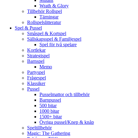
Mutant
Wrath & Glory
Tillbehör Rollspel
Tärningar
Rollspelslitteratur
Spel & Pussel
Småspel & Kortspel
Sällskapsspel & Familjespel
Spel för två spelare
Kortlekar
Strategispel
Barnspel
Memo
Partyspel
Frågespel
Klassiker
Pussel
Pusselmattor och tillbehör
Barnpussel
500 bitar
1000 bitar
1500+ bitar
Övriga pussel/Knep & knåp
Speltillbehör
Magic: The Gathering