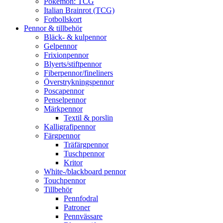
Pokémon: TCG
Italian Brainrot (TCG)
Fotbollskort
Pennor & tillbehör
Bläck- & kulpennor
Gelpennor
Frixionpennor
Blyerts/stiftpennor
Fiberpennor/fineliners
Överstrykningspennor
Poscapennor
Penselpennor
Märkpennor
Textil & porslin
Kalligrafipennor
Färgpennor
Träfärgpennor
Tuschpennor
Kritor
White-/blackboard pennor
Touchpennor
Tillbehör
Pennfodral
Patroner
Pennvässare