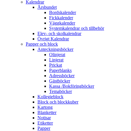
Kalendrar
Årsbundet
Bordskalender
Fickkalender
Väggkalender
Systemkalendrar och tillbehör
Elev- och skolkalendrar
Övrigt Kalendrar
Papper och block
Anteckningsböcker
Olinjerat
Linjerat
Prickat
Paperblanks
Adressböcker
Gästböcker
Kassa /Bokföringböcker
Temaböcker
Kollegieblock
Block och blockkuber
Kartong
Blanketter
Notisar
Etiketter
Papper