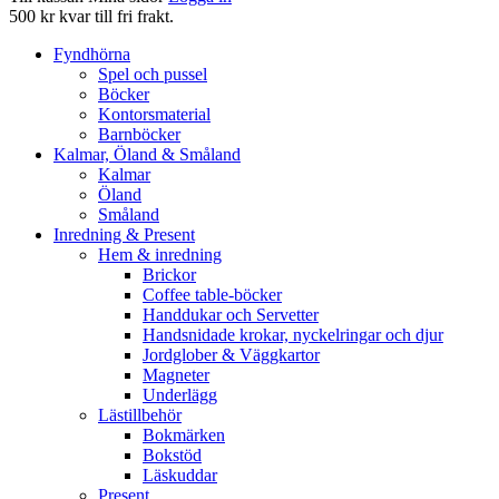
500 kr kvar till fri frakt.
Fyndhörna
Spel och pussel
Böcker
Kontorsmaterial
Barnböcker
Kalmar, Öland & Småland
Kalmar
Öland
Småland
Inredning & Present
Hem & inredning
Brickor
Coffee table-böcker
Handdukar och Servetter
Handsnidade krokar, nyckelringar och djur
Jordglober & Väggkartor
Magneter
Underlägg
Lästillbehör
Bokmärken
Bokstöd
Läskuddar
Present