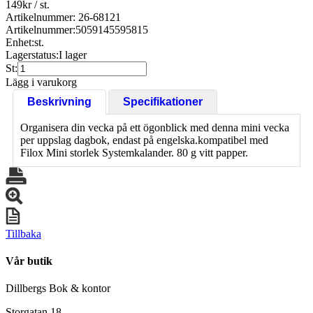
149
kr
/ st.
Artikelnummer: 26-68121
Artikelnummer:
5059145595815
Enhet:
st.
Lagerstatus:
I lager
St:
Lägg i varukorg
Beskrivning
Specifikationer
Organisera din vecka på ett ögonblick med denna mini vecka
per uppslag dagbok, endast på engelska.kompatibel med
Filox Mini storlek Systemkalander. 80 g vitt papper.
Tillbaka
Vår butik
Dillbergs Bok & kontor
Storgatan 18