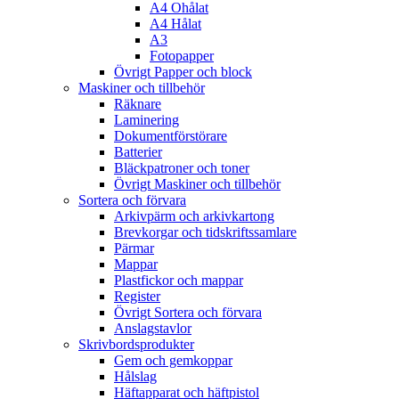
A4 Ohålat
A4 Hålat
A3
Fotopapper
Övrigt Papper och block
Maskiner och tillbehör
Räknare
Laminering
Dokumentförstörare
Batterier
Bläckpatroner och toner
Övrigt Maskiner och tillbehör
Sortera och förvara
Arkivpärm och arkivkartong
Brevkorgar och tidskriftssamlare
Pärmar
Mappar
Plastfickor och mappar
Register
Övrigt Sortera och förvara
Anslagstavlor
Skrivbordsprodukter
Gem och gemkoppar
Hålslag
Häftapparat och häftpistol