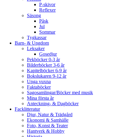
P-skivor
Reflexer
Säsong
Påsk
Jul
Sommar
Tygkassar
Barn- & Ungdom
Leksaker
Gosedjur
Pekböcker 0-3 år
Bilderböcker 3-6 år
Kapitelböcker 6-9 år
Bokslukaren 9-12 år
Unga vuxna
Faktaböcker
Sagosamlingar/Böcker med musik
Mina första år
Anteckning- & Dagböcker
Facklitteratur
Djur, Natur & Trädgård
Ekonomi & Samhälle
Foto, Konst & Teater
Hantverk & Hobby
Historia