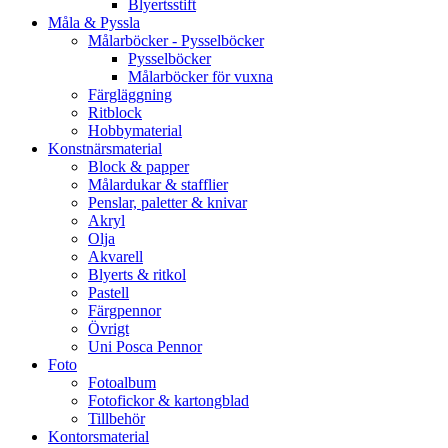
Blyertsstift
Måla & Pyssla
Målarböcker - Pysselböcker
Pysselböcker
Målarböcker för vuxna
Färgläggning
Ritblock
Hobbymaterial
Konstnärsmaterial
Block & papper
Målardukar & stafflier
Penslar, paletter & knivar
Akryl
Olja
Akvarell
Blyerts & ritkol
Pastell
Färgpennor
Övrigt
Uni Posca Pennor
Foto
Fotoalbum
Fotofickor & kartongblad
Tillbehör
Kontorsmaterial