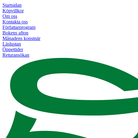
Startsidan
Köpvillkor
Om oss
Kontakta oss
Författarprogram
Bokens afton
Månadens konstnär
Läslustan
Öppettider
Returansökan