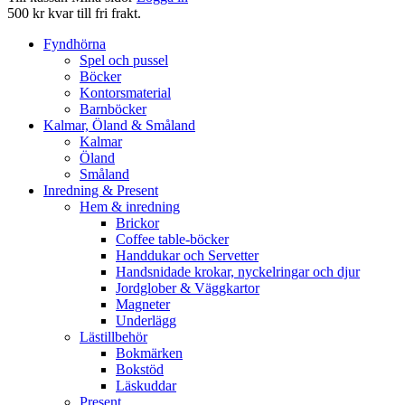
500 kr kvar till fri frakt.
Fyndhörna
Spel och pussel
Böcker
Kontorsmaterial
Barnböcker
Kalmar, Öland & Småland
Kalmar
Öland
Småland
Inredning & Present
Hem & inredning
Brickor
Coffee table-böcker
Handdukar och Servetter
Handsnidade krokar, nyckelringar och djur
Jordglober & Väggkartor
Magneter
Underlägg
Lästillbehör
Bokmärken
Bokstöd
Läskuddar
Present