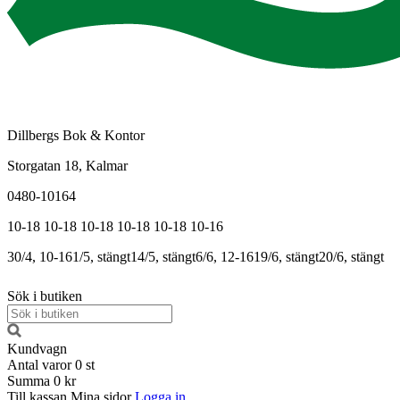
Dillbergs Bok & Kontor
Storgatan 18, Kalmar
0480-10164
10-18
10-18
10-18
10-18
10-18
10-16
30/4, 10-16
1/5, stängt
14/5, stängt
6/6, 12-16
19/6, stängt
20/6, stängt
Sök i butiken
Kundvagn
Antal varor
0
st
Summa
0 kr
Till kassan
Mina sidor
Logga in