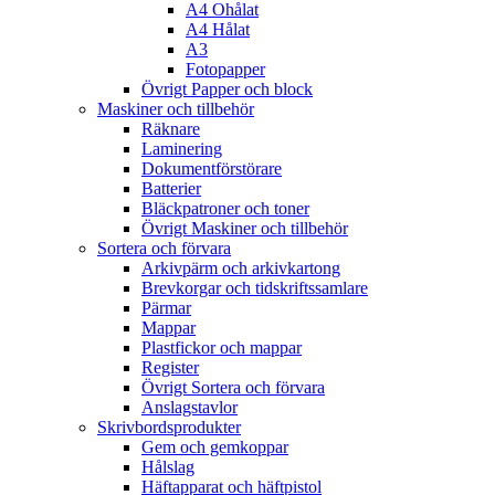
A4 Ohålat
A4 Hålat
A3
Fotopapper
Övrigt Papper och block
Maskiner och tillbehör
Räknare
Laminering
Dokumentförstörare
Batterier
Bläckpatroner och toner
Övrigt Maskiner och tillbehör
Sortera och förvara
Arkivpärm och arkivkartong
Brevkorgar och tidskriftssamlare
Pärmar
Mappar
Plastfickor och mappar
Register
Övrigt Sortera och förvara
Anslagstavlor
Skrivbordsprodukter
Gem och gemkoppar
Hålslag
Häftapparat och häftpistol