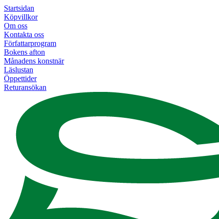
Startsidan
Köpvillkor
Om oss
Kontakta oss
Författarprogram
Bokens afton
Månadens konstnär
Läslustan
Öppettider
Returansökan