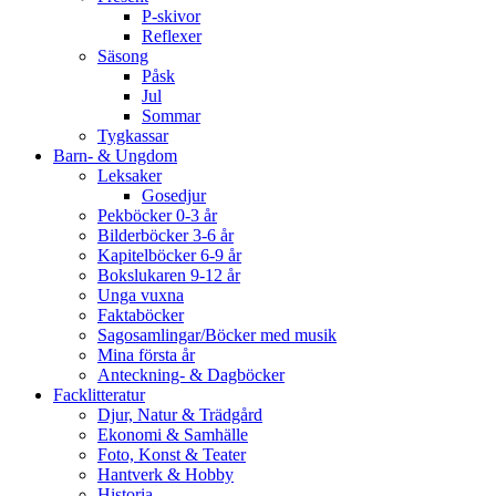
P-skivor
Reflexer
Säsong
Påsk
Jul
Sommar
Tygkassar
Barn- & Ungdom
Leksaker
Gosedjur
Pekböcker 0-3 år
Bilderböcker 3-6 år
Kapitelböcker 6-9 år
Bokslukaren 9-12 år
Unga vuxna
Faktaböcker
Sagosamlingar/Böcker med musik
Mina första år
Anteckning- & Dagböcker
Facklitteratur
Djur, Natur & Trädgård
Ekonomi & Samhälle
Foto, Konst & Teater
Hantverk & Hobby
Historia