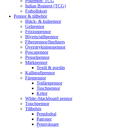
Pokémon: TCG
Italian Brainrot (TCG)
Fotbollskort
Pennor & tillbehör
Bläck- & kulpennor
Gelpennor
Frixionpennor
Blyerts/stiftpennor
Fiberpennor/fineliners
Överstrykningspennor
Poscapennor
Penselpennor
Märkpennor
Textil & porslin
Kalligrafipennor
Färgpennor
Träfärgpennor
Tuschpennor
Kritor
White-/blackboard pennor
Touchpennor
Tillbehör
Pennfodral
Patroner
Pennvässare