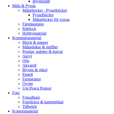
Blyertsstift
Måla & Pyssla
Målarböcker - Pysselböcker
Pysselböcker
Målarböcker för vuxna
Färgläggning
Ritblock
Hobbymaterial
Konstnärsmaterial
Block & papper
Målardukar & stafflier
Penslar, paletter & knivar
Akryl
Olja
Akvarell
Blyerts & ritkol
Pastell
Färgpennor
Övrigt
Uni Posca Pennor
Foto
Fotoalbum
Fotofickor & kartongblad
Tillbehör
Kontorsmaterial