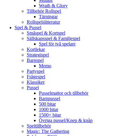
Mutant
Wrath & Glory
Tillbehör Rollspel
Tärningar
Rollspelslitteratur
Spel & Pussel
Småspel & Kortspel
Sällskapsspel & Familjespel
Spel för två spelare
Kortlekar
Strategispel
Barnspel
Memo
Partyspel
Frågespel
Klassiker
Pussel
Pusselmattor och tillbehör
Barnpussel
500 bitar
1000 bitar
1500+ bitar
Övriga pussel/Knep & knåp
Speltillbehör
Magic: The Gathering