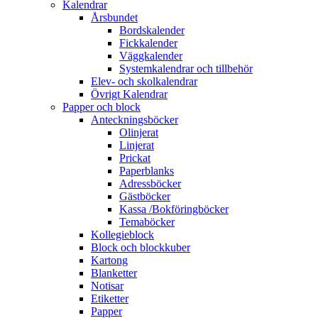
Kalendrar
Årsbundet
Bordskalender
Fickkalender
Väggkalender
Systemkalendrar och tillbehör
Elev- och skolkalendrar
Övrigt Kalendrar
Papper och block
Anteckningsböcker
Olinjerat
Linjerat
Prickat
Paperblanks
Adressböcker
Gästböcker
Kassa /Bokföringböcker
Temaböcker
Kollegieblock
Block och blockkuber
Kartong
Blanketter
Notisar
Etiketter
Papper