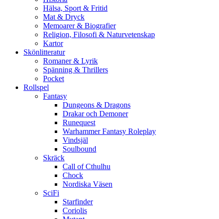
Hälsa, Sport & Fritid
Mat & Dryck
Memoarer & Biografier
Religion, Filosofi & Naturvetenskap
Kartor
Skönlitteratur
Romaner & Lyrik
Spänning & Thrillers
Pocket
Rollspel
Fantasy
Dungeons & Dragons
Drakar och Demoner
Runequest
Warhammer Fantasy Roleplay
Vindsjäl
Soulbound
Skräck
Call of Cthulhu
Chock
Nordiska Väsen
SciFi
Starfinder
Coriolis