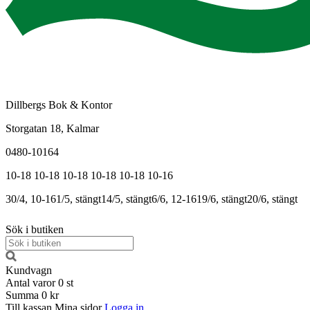
Dillbergs Bok & Kontor
Storgatan 18, Kalmar
0480-10164
10-18
10-18
10-18
10-18
10-18
10-16
30/4, 10-16
1/5, stängt
14/5, stängt
6/6, 12-16
19/6, stängt
20/6, stängt
Sök i butiken
Kundvagn
Antal varor
0
st
Summa
0 kr
Till kassan
Mina sidor
Logga in