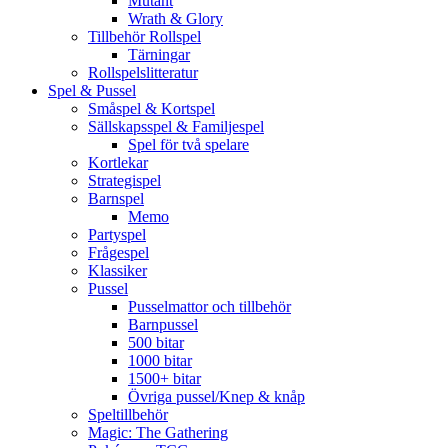
Mutant
Wrath & Glory
Tillbehör Rollspel
Tärningar
Rollspelslitteratur
Spel & Pussel
Småspel & Kortspel
Sällskapsspel & Familjespel
Spel för två spelare
Kortlekar
Strategispel
Barnspel
Memo
Partyspel
Frågespel
Klassiker
Pussel
Pusselmattor och tillbehör
Barnpussel
500 bitar
1000 bitar
1500+ bitar
Övriga pussel/Knep & knåp
Speltillbehör
Magic: The Gathering