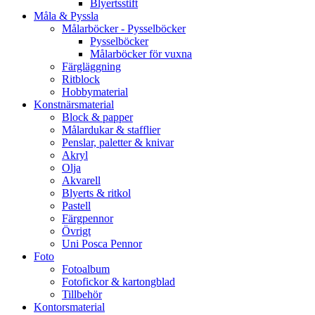
Blyertsstift
Måla & Pyssla
Målarböcker - Pysselböcker
Pysselböcker
Målarböcker för vuxna
Färgläggning
Ritblock
Hobbymaterial
Konstnärsmaterial
Block & papper
Målardukar & stafflier
Penslar, paletter & knivar
Akryl
Olja
Akvarell
Blyerts & ritkol
Pastell
Färgpennor
Övrigt
Uni Posca Pennor
Foto
Fotoalbum
Fotofickor & kartongblad
Tillbehör
Kontorsmaterial