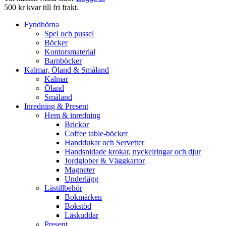
500 kr kvar till fri frakt.
Fyndhörna
Spel och pussel
Böcker
Kontorsmaterial
Barnböcker
Kalmar, Öland & Småland
Kalmar
Öland
Småland
Inredning & Present
Hem & inredning
Brickor
Coffee table-böcker
Handdukar och Servetter
Handsnidade krokar, nyckelringar och djur
Jordglober & Väggkartor
Magneter
Underlägg
Lästillbehör
Bokmärken
Bokstöd
Läskuddar
Present