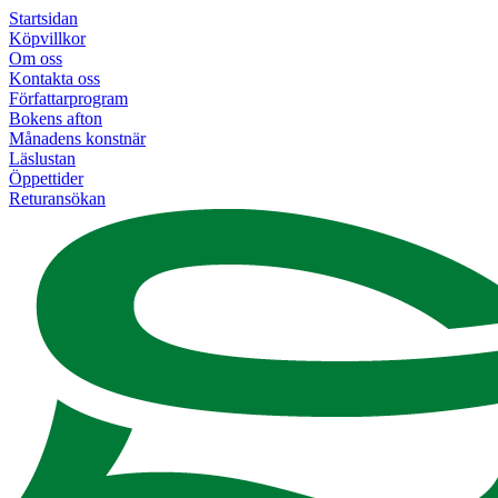
Startsidan
Köpvillkor
Om oss
Kontakta oss
Författarprogram
Bokens afton
Månadens konstnär
Läslustan
Öppettider
Returansökan