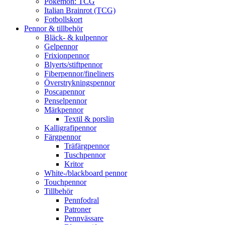
Pokémon: TCG
Italian Brainrot (TCG)
Fotbollskort
Pennor & tillbehör
Bläck- & kulpennor
Gelpennor
Frixionpennor
Blyerts/stiftpennor
Fiberpennor/fineliners
Överstrykningspennor
Poscapennor
Penselpennor
Märkpennor
Textil & porslin
Kalligrafipennor
Färgpennor
Träfärgpennor
Tuschpennor
Kritor
White-/blackboard pennor
Touchpennor
Tillbehör
Pennfodral
Patroner
Pennvässare