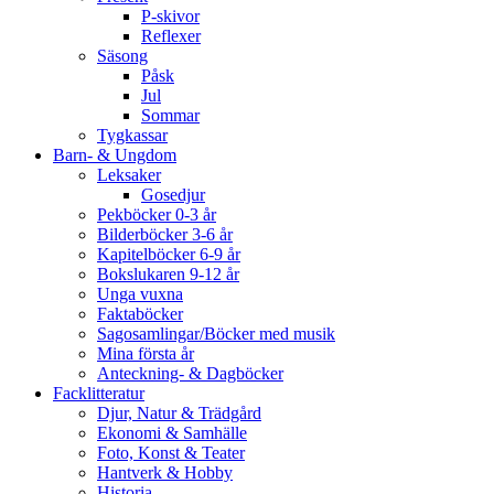
P-skivor
Reflexer
Säsong
Påsk
Jul
Sommar
Tygkassar
Barn- & Ungdom
Leksaker
Gosedjur
Pekböcker 0-3 år
Bilderböcker 3-6 år
Kapitelböcker 6-9 år
Bokslukaren 9-12 år
Unga vuxna
Faktaböcker
Sagosamlingar/Böcker med musik
Mina första år
Anteckning- & Dagböcker
Facklitteratur
Djur, Natur & Trädgård
Ekonomi & Samhälle
Foto, Konst & Teater
Hantverk & Hobby
Historia