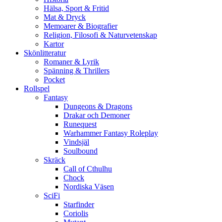
Hälsa, Sport & Fritid
Mat & Dryck
Memoarer & Biografier
Religion, Filosofi & Naturvetenskap
Kartor
Skönlitteratur
Romaner & Lyrik
Spänning & Thrillers
Pocket
Rollspel
Fantasy
Dungeons & Dragons
Drakar och Demoner
Runequest
Warhammer Fantasy Roleplay
Vindsjäl
Soulbound
Skräck
Call of Cthulhu
Chock
Nordiska Väsen
SciFi
Starfinder
Coriolis