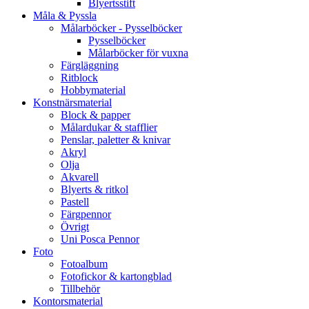
Blyertsstift
Måla & Pyssla
Målarböcker - Pysselböcker
Pysselböcker
Målarböcker för vuxna
Färgläggning
Ritblock
Hobbymaterial
Konstnärsmaterial
Block & papper
Målardukar & stafflier
Penslar, paletter & knivar
Akryl
Olja
Akvarell
Blyerts & ritkol
Pastell
Färgpennor
Övrigt
Uni Posca Pennor
Foto
Fotoalbum
Fotofickor & kartongblad
Tillbehör
Kontorsmaterial