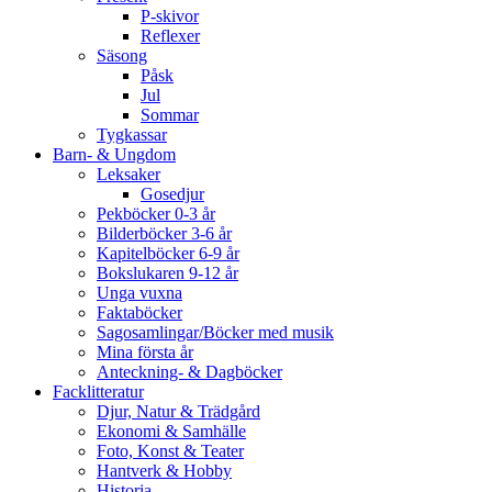
P-skivor
Reflexer
Säsong
Påsk
Jul
Sommar
Tygkassar
Barn- & Ungdom
Leksaker
Gosedjur
Pekböcker 0-3 år
Bilderböcker 3-6 år
Kapitelböcker 6-9 år
Bokslukaren 9-12 år
Unga vuxna
Faktaböcker
Sagosamlingar/Böcker med musik
Mina första år
Anteckning- & Dagböcker
Facklitteratur
Djur, Natur & Trädgård
Ekonomi & Samhälle
Foto, Konst & Teater
Hantverk & Hobby
Historia