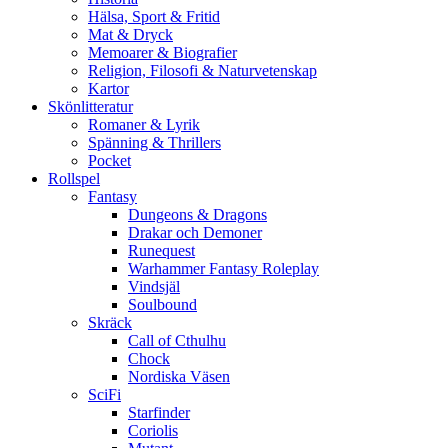
Hälsa, Sport & Fritid
Mat & Dryck
Memoarer & Biografier
Religion, Filosofi & Naturvetenskap
Kartor
Skönlitteratur
Romaner & Lyrik
Spänning & Thrillers
Pocket
Rollspel
Fantasy
Dungeons & Dragons
Drakar och Demoner
Runequest
Warhammer Fantasy Roleplay
Vindsjäl
Soulbound
Skräck
Call of Cthulhu
Chock
Nordiska Väsen
SciFi
Starfinder
Coriolis