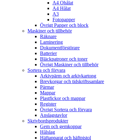
A4 Ohålat
A4 Hålat
A3
Fotopapper
Övrigt Papper och block
Maskiner och tillbehör
Räknare
Laminering
Dokumentförstörare
Batterier
Bläckpatroner och toner
Övrigt Maskiner och tillbehör
Sortera och förvara
Arkivpärm och arkivkartong
Brevkorgar och tidskriftssamlare
Pärmar
Mappar
Plastfickor och mappar
Register
Övrigt Sortera och förvara
Anslagstavlor
Skrivbordsprodukter
Gem och gemkoppar
Hålslag
Häftapparat och häftpistol