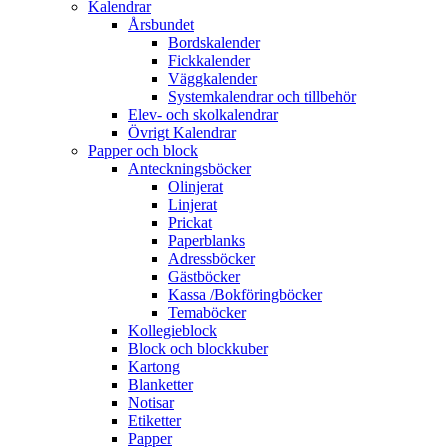
Kalendrar
Årsbundet
Bordskalender
Fickkalender
Väggkalender
Systemkalendrar och tillbehör
Elev- och skolkalendrar
Övrigt Kalendrar
Papper och block
Anteckningsböcker
Olinjerat
Linjerat
Prickat
Paperblanks
Adressböcker
Gästböcker
Kassa /Bokföringböcker
Temaböcker
Kollegieblock
Block och blockkuber
Kartong
Blanketter
Notisar
Etiketter
Papper