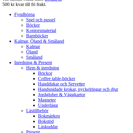
500 kr kvar till fri frakt.
Fyndhörna
Spel och pussel
Böcker
Kontorsmaterial
Barnböcker
Kalmar, Öland & Småland
Kalmar
Öland
Småland
Inredning & Present
Hem & inredning
Brickor
Coffee table-böcker
Handdukar och Servetter
Handsnidade krokar, nyckelringar och djur
Jordglober & Väggkartor
Magneter
Underlägg
Lästillbehör
Bokmärken
Bokstöd
Läskuddar
Present