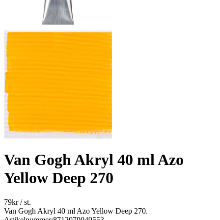
Van Gogh Akryl 40 ml Azo
Yellow Deep 270
79
kr
/ st.
Van Gogh Akryl 40 ml Azo Yellow Deep 270.
Artikelnummer:
8712079049553