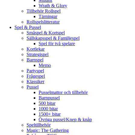
Mutant
Wrath & Glory
Tillbehör Rollspel
Tärningar
Rollspelslitteratur
Spel & Pussel
Småspel & Kortspel
Sällskapsspel & Familjespel
Spel för två spelare
Kortlekar
Strategispel
Barnspel
Memo
Partyspel
Frågespel
Klassiker
Pussel
Pusselmattor och tillbehör
Barnpussel
500 bitar
1000 bitar
1500+ bitar
Övriga pussel/Knep & knåp
Speltillbehör
Magic: The Gathering