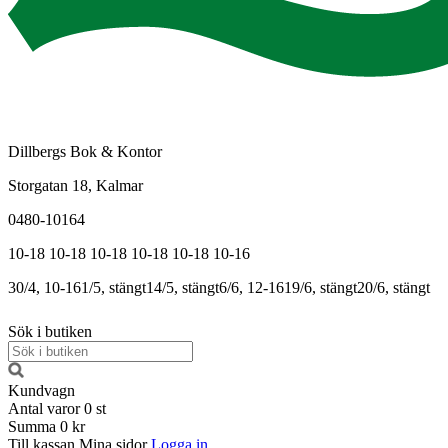
Dillbergs Bok & Kontor
Storgatan 18, Kalmar
0480-10164
10-18
10-18
10-18
10-18
10-18
10-16
30/4, 10-16
1/5, stängt
14/5, stängt
6/6, 12-16
19/6, stängt
20/6, stängt
Sök i butiken
Kundvagn
Antal varor
0
st
Summa
0 kr
Till kassan
Mina sidor
Logga in