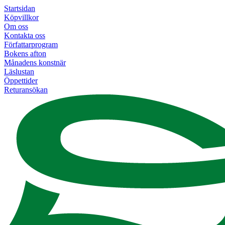
Startsidan
Köpvillkor
Om oss
Kontakta oss
Författarprogram
Bokens afton
Månadens konstnär
Läslustan
Öppettider
Returansökan