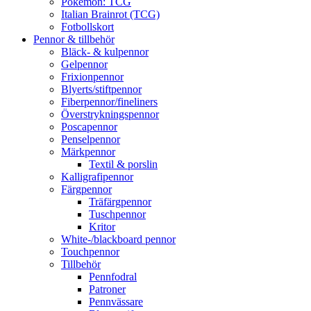
Pokémon: TCG
Italian Brainrot (TCG)
Fotbollskort
Pennor & tillbehör
Bläck- & kulpennor
Gelpennor
Frixionpennor
Blyerts/stiftpennor
Fiberpennor/fineliners
Överstrykningspennor
Poscapennor
Penselpennor
Märkpennor
Textil & porslin
Kalligrafipennor
Färgpennor
Träfärgpennor
Tuschpennor
Kritor
White-/blackboard pennor
Touchpennor
Tillbehör
Pennfodral
Patroner
Pennvässare