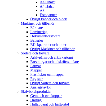
A4 Ohålat
A4 Hålat
A3
Fotopapper
Övrigt Papper och block
Maskiner och tillbehör
Räknare
Laminering
Dokumentförstörare
Batterier
Bläckpatroner och toner
Övrigt Maskiner och tillbehör
Sortera och förvara
Arkivpärm och arkivkartong
Brevkorgar och tidskriftssamlare
Pärmar
Mappar
Plastfickor och mappar
Register
Övrigt Sortera och förvara
Anslagstavlor
Skrivbordsprodukter
Gem och gemkoppar
Hålslag
Häftapparat och häftpistol