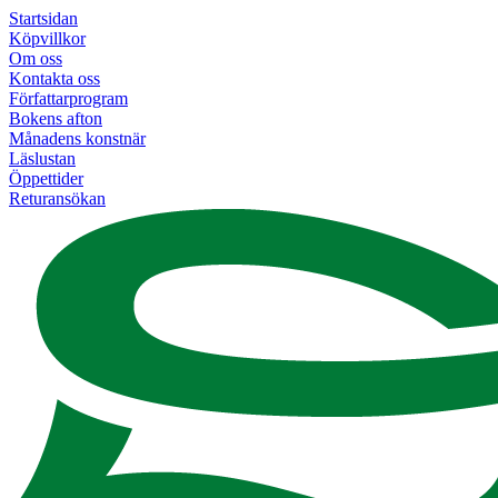
Startsidan
Köpvillkor
Om oss
Kontakta oss
Författarprogram
Bokens afton
Månadens konstnär
Läslustan
Öppettider
Returansökan