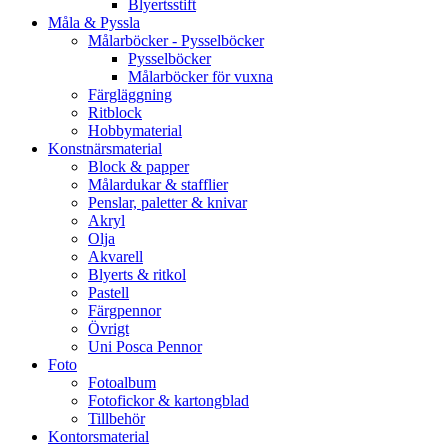
Blyertsstift
Måla & Pyssla
Målarböcker - Pysselböcker
Pysselböcker
Målarböcker för vuxna
Färgläggning
Ritblock
Hobbymaterial
Konstnärsmaterial
Block & papper
Målardukar & stafflier
Penslar, paletter & knivar
Akryl
Olja
Akvarell
Blyerts & ritkol
Pastell
Färgpennor
Övrigt
Uni Posca Pennor
Foto
Fotoalbum
Fotofickor & kartongblad
Tillbehör
Kontorsmaterial