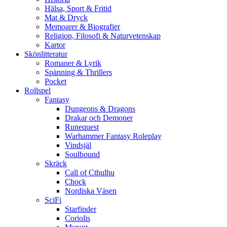
Hälsa, Sport & Fritid
Mat & Dryck
Memoarer & Biografier
Religion, Filosofi & Naturvetenskap
Kartor
Skönlitteratur
Romaner & Lyrik
Spänning & Thrillers
Pocket
Rollspel
Fantasy
Dungeons & Dragons
Drakar och Demoner
Runequest
Warhammer Fantasy Roleplay
Vindsjäl
Soulbound
Skräck
Call of Cthulhu
Chock
Nordiska Väsen
SciFi
Starfinder
Coriolis