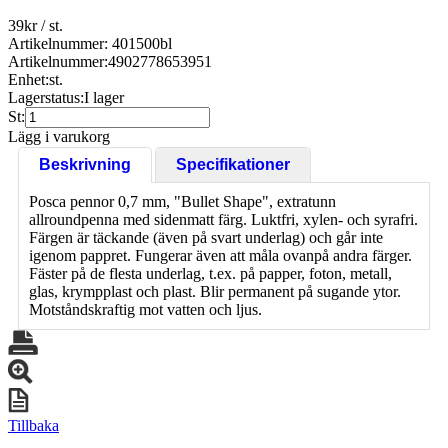
39
kr
/ st.
Artikelnummer: 401500bl
Artikelnummer:
4902778653951
Enhet:
st.
Lagerstatus:
I lager
St:
Lägg i varukorg
Beskrivning
Specifikationer
Posca pennor 0,7 mm, "Bullet Shape", extratunn
allroundpenna med sidenmatt färg. Luktfri, xylen- och syrafri.
Färgen är täckande (även på svart underlag) och går inte
igenom pappret. Fungerar även att måla ovanpå andra färger.
Fäster på de flesta underlag, t.ex. på papper, foton, metall,
glas, krympplast och plast. Blir permanent på sugande ytor.
Motståndskraftig mot vatten och ljus.
Tillbaka