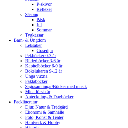
P-skivor
Reflexer
Säsong
Påsk
Jul
Sommar
Tygkassar
Barn- & Ungdom
Leksaker
Gosedjur
Pekböcker 0-3 år
Bilderböcker 3-6 år
Kapitelböcker 6-9 år
Bokslukaren 9-12 år
Unga vuxna
Faktaböcker
Sagosamlingar/Böcker med musik
Mina första år
Anteckning- & Dagböcker
Facklitteratur
Djur, Natur & Trädgård
Ekonomi & Samhälle
Foto, Konst & Teater
Hantverk & Hobby
Historia