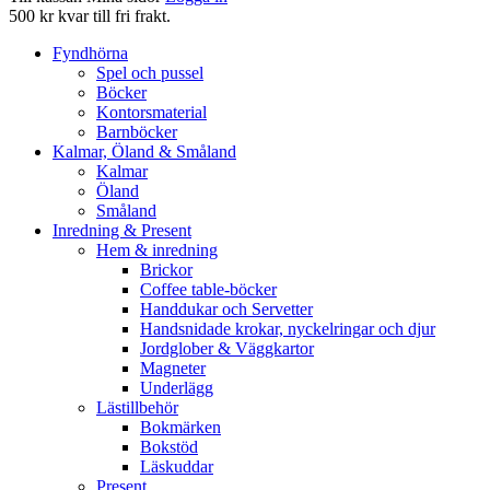
500 kr kvar till fri frakt.
Fyndhörna
Spel och pussel
Böcker
Kontorsmaterial
Barnböcker
Kalmar, Öland & Småland
Kalmar
Öland
Småland
Inredning & Present
Hem & inredning
Brickor
Coffee table-böcker
Handdukar och Servetter
Handsnidade krokar, nyckelringar och djur
Jordglober & Väggkartor
Magneter
Underlägg
Lästillbehör
Bokmärken
Bokstöd
Läskuddar
Present