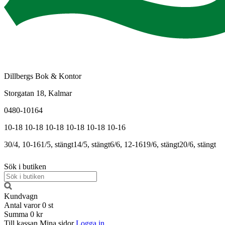
Dillbergs Bok & Kontor
Storgatan 18, Kalmar
0480-10164
10-18
10-18
10-18
10-18
10-18
10-16
30/4, 10-16
1/5, stängt
14/5, stängt
6/6, 12-16
19/6, stängt
20/6, stängt
Sök i butiken
Kundvagn
Antal varor
0
st
Summa
0 kr
Till kassan
Mina sidor
Logga in