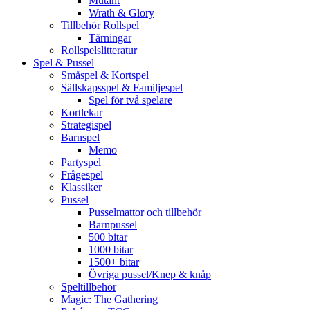
Mutant
Wrath & Glory
Tillbehör Rollspel
Tärningar
Rollspelslitteratur
Spel & Pussel
Småspel & Kortspel
Sällskapsspel & Familjespel
Spel för två spelare
Kortlekar
Strategispel
Barnspel
Memo
Partyspel
Frågespel
Klassiker
Pussel
Pusselmattor och tillbehör
Barnpussel
500 bitar
1000 bitar
1500+ bitar
Övriga pussel/Knep & knåp
Speltillbehör
Magic: The Gathering