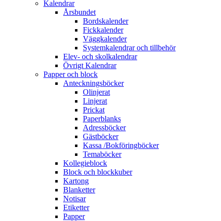
Kalendrar
Årsbundet
Bordskalender
Fickkalender
Väggkalender
Systemkalendrar och tillbehör
Elev- och skolkalendrar
Övrigt Kalendrar
Papper och block
Anteckningsböcker
Olinjerat
Linjerat
Prickat
Paperblanks
Adressböcker
Gästböcker
Kassa /Bokföringböcker
Temaböcker
Kollegieblock
Block och blockkuber
Kartong
Blanketter
Notisar
Etiketter
Papper