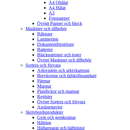
A4 Ohålat
A4 Hålat
A3
Fotopapper
Övrigt Papper och block
Maskiner och tillbehör
Räknare
Laminering
Dokumentförstörare
Batterier
Bläckpatroner och toner
Övrigt Maskiner och tillbehör
Sortera och förvara
Arkivpärm och arkivkartong
Brevkorgar och tidskriftssamlare
Pärmar
Mappar
Plastfickor och mappar
Register
Övrigt Sortera och förvara
Anslagstavlor
Skrivbordsprodukter
Gem och gemkoppar
Hålslag
Häftapparat och häftpistol