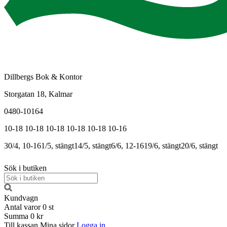
Dillbergs Bok & Kontor
Storgatan 18, Kalmar
0480-10164
10-18
10-18
10-18
10-18
10-18
10-16
30/4, 10-16
1/5, stängt
14/5, stängt
6/6, 12-16
19/6, stängt
20/6, stängt
Sök i butiken
Kundvagn
Antal varor
0
st
Summa
0 kr
Till kassan
Mina sidor
Logga in