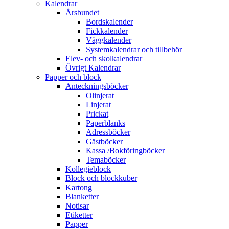
Kalendrar
Årsbundet
Bordskalender
Fickkalender
Väggkalender
Systemkalendrar och tillbehör
Elev- och skolkalendrar
Övrigt Kalendrar
Papper och block
Anteckningsböcker
Olinjerat
Linjerat
Prickat
Paperblanks
Adressböcker
Gästböcker
Kassa /Bokföringböcker
Temaböcker
Kollegieblock
Block och blockkuber
Kartong
Blanketter
Notisar
Etiketter
Papper