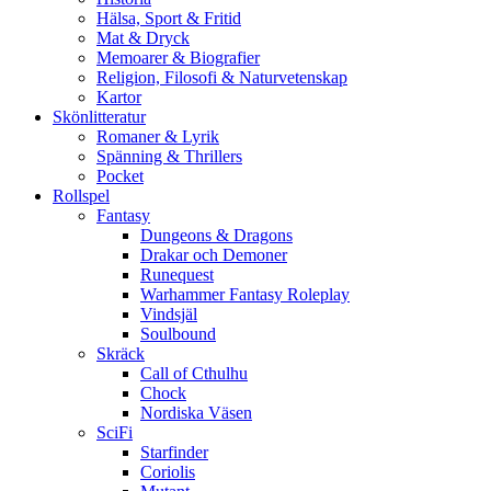
Hälsa, Sport & Fritid
Mat & Dryck
Memoarer & Biografier
Religion, Filosofi & Naturvetenskap
Kartor
Skönlitteratur
Romaner & Lyrik
Spänning & Thrillers
Pocket
Rollspel
Fantasy
Dungeons & Dragons
Drakar och Demoner
Runequest
Warhammer Fantasy Roleplay
Vindsjäl
Soulbound
Skräck
Call of Cthulhu
Chock
Nordiska Väsen
SciFi
Starfinder
Coriolis