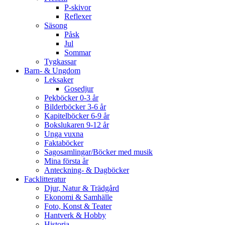
P-skivor
Reflexer
Säsong
Påsk
Jul
Sommar
Tygkassar
Barn- & Ungdom
Leksaker
Gosedjur
Pekböcker 0-3 år
Bilderböcker 3-6 år
Kapitelböcker 6-9 år
Bokslukaren 9-12 år
Unga vuxna
Faktaböcker
Sagosamlingar/Böcker med musik
Mina första år
Anteckning- & Dagböcker
Facklitteratur
Djur, Natur & Trädgård
Ekonomi & Samhälle
Foto, Konst & Teater
Hantverk & Hobby
Historia