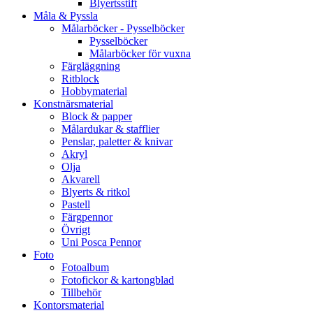
Blyertsstift
Måla & Pyssla
Målarböcker - Pysselböcker
Pysselböcker
Målarböcker för vuxna
Färgläggning
Ritblock
Hobbymaterial
Konstnärsmaterial
Block & papper
Målardukar & stafflier
Penslar, paletter & knivar
Akryl
Olja
Akvarell
Blyerts & ritkol
Pastell
Färgpennor
Övrigt
Uni Posca Pennor
Foto
Fotoalbum
Fotofickor & kartongblad
Tillbehör
Kontorsmaterial