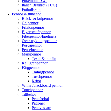
Pokémon: TCG
Italian Brainrot (TCG)
Fotbollskort
Pennor & tillbehör
Bläck- & kulpennor
Gelpennor
Frixionpennor
Blyerts/stiftpennor
Fiberpennor/fineliners
Överstrykningspennor
Poscapennor
Penselpennor
Märkpennor
Textil & porslin
Kalligrafipennor
Färgpennor
Träfärgpennor
Tuschpennor
Kritor
White-/blackboard pennor
Touchpennor
Tillbehör
Pennfodral
Patroner
Pennvässare