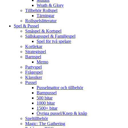
Mutant
Wrath & Glory
Tillbehör Rollspel
Tärningar
Rollspelslitteratur
Spel & Pussel
Småspel & Kortspel
Sällskapsspel & Familjespel
Spel för två spelare
Kortlekar
Strategispel
Barnspel
Memo
Partyspel
Frågespel
Klassiker
Pussel
Pusselmattor och tillbehör
Barnpussel
500 bitar
1000 bitar
1500+ bitar
Övriga pussel/Knep & knåp
Speltillbehör
Magic: The Gathering