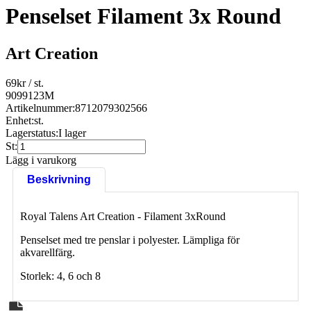
Penselset Filament 3x Round
Art Creation
69
kr
/ st.
9099123M
Artikelnummer:
8712079302566
Enhet:
st.
Lagerstatus:
I lager
St:
Lägg i varukorg
Beskrivning
Royal Talens Art Creation - Filament 3xRound
Penselset med tre penslar i polyester. Lämpliga för
akvarellfärg.
Storlek: 4, 6 och 8