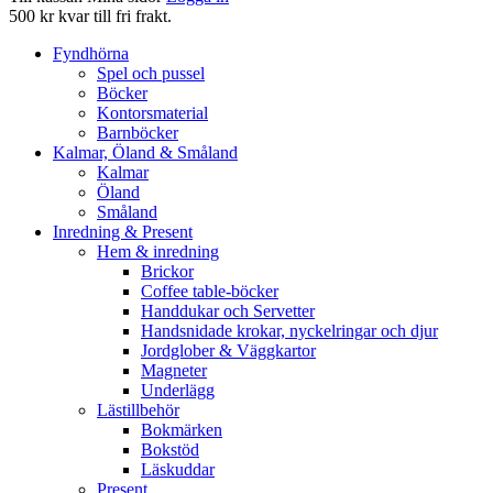
500 kr kvar till fri frakt.
Fyndhörna
Spel och pussel
Böcker
Kontorsmaterial
Barnböcker
Kalmar, Öland & Småland
Kalmar
Öland
Småland
Inredning & Present
Hem & inredning
Brickor
Coffee table-böcker
Handdukar och Servetter
Handsnidade krokar, nyckelringar och djur
Jordglober & Väggkartor
Magneter
Underlägg
Lästillbehör
Bokmärken
Bokstöd
Läskuddar
Present