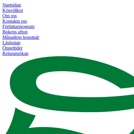
Startsidan
Köpvillkor
Om oss
Kontakta oss
Författarprogram
Bokens afton
Månadens konstnär
Läslustan
Öppettider
Returansökan