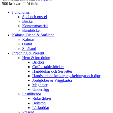
500 kr kvar till fri frakt.
Fyndhörna
Spel och pussel
Böcker
Kontorsmaterial
Barnböcker
Kalmar, Öland & Småland
Kalmar
Öland
Småland
Inredning & Present
Hem & inredning
Brickor
Coffee table-böcker
Handdukar och Servetter
Handsnidade krokar, nyckelringar och djur
Jordglober & Väggkartor
Magneter
Underlägg
Lästillbehör
Bokmärken
Bokstöd
Läskuddar
Present