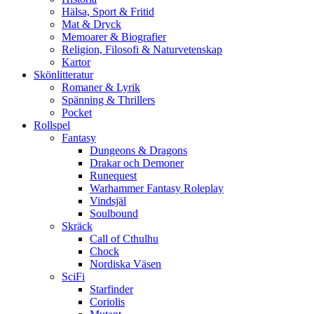
Hälsa, Sport & Fritid
Mat & Dryck
Memoarer & Biografier
Religion, Filosofi & Naturvetenskap
Kartor
Skönlitteratur
Romaner & Lyrik
Spänning & Thrillers
Pocket
Rollspel
Fantasy
Dungeons & Dragons
Drakar och Demoner
Runequest
Warhammer Fantasy Roleplay
Vindsjäl
Soulbound
Skräck
Call of Cthulhu
Chock
Nordiska Väsen
SciFi
Starfinder
Coriolis