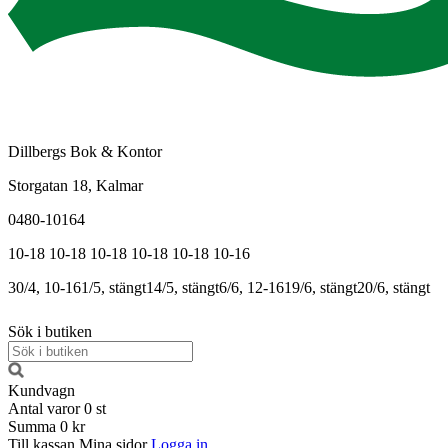
Dillbergs Bok & Kontor
Storgatan 18, Kalmar
0480-10164
10-18
10-18
10-18
10-18
10-18
10-16
30/4, 10-16
1/5, stängt
14/5, stängt
6/6, 12-16
19/6, stängt
20/6, stängt
Sök i butiken
Kundvagn
Antal varor
0
st
Summa
0 kr
Till kassan
Mina sidor
Logga in