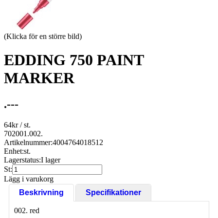
(Klicka för en större bild)
EDDING 750 PAINT
MARKER
.---
64
kr
/ st.
702001.002.
Artikelnummer:
4004764018512
Enhet:
st.
Lagerstatus:
I lager
St:
Lägg i varukorg
Beskrivning
Specifikationer
002. red