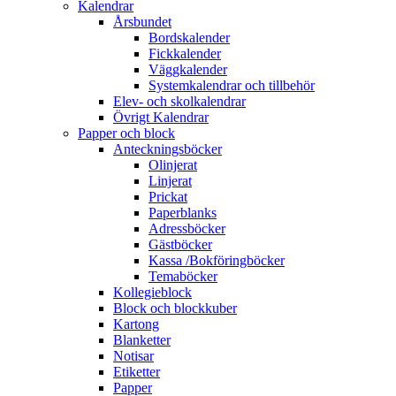
Kalendrar
Årsbundet
Bordskalender
Fickkalender
Väggkalender
Systemkalendrar och tillbehör
Elev- och skolkalendrar
Övrigt Kalendrar
Papper och block
Anteckningsböcker
Olinjerat
Linjerat
Prickat
Paperblanks
Adressböcker
Gästböcker
Kassa /Bokföringböcker
Temaböcker
Kollegieblock
Block och blockkuber
Kartong
Blanketter
Notisar
Etiketter
Papper