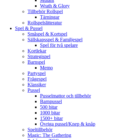
Mutant
Wrath & Glory
Tillbehör Rollspel
Tärningar
Rollspelslitteratur
Spel & Pussel
Småspel & Kortspel
Sällskapsspel & Familjespel
Spel för två spelare
Kortlekar
Strategispel
Barnspel
Memo
Partyspel
Frågespel
Klassiker
Pussel
Pusselmattor och tillbehör
Barnpussel
500 bitar
1000 bitar
1500+ bitar
Övriga pussel/Knep & knåp
Speltillbehör
Magic: The Gathering