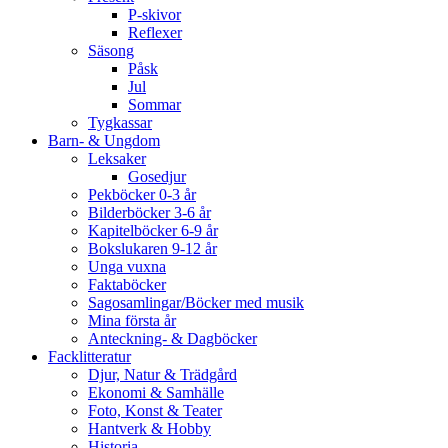
P-skivor
Reflexer
Säsong
Påsk
Jul
Sommar
Tygkassar
Barn- & Ungdom
Leksaker
Gosedjur
Pekböcker 0-3 år
Bilderböcker 3-6 år
Kapitelböcker 6-9 år
Bokslukaren 9-12 år
Unga vuxna
Faktaböcker
Sagosamlingar/Böcker med musik
Mina första år
Anteckning- & Dagböcker
Facklitteratur
Djur, Natur & Trädgård
Ekonomi & Samhälle
Foto, Konst & Teater
Hantverk & Hobby
Historia