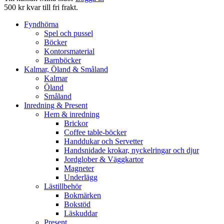
500 kr kvar till fri frakt.
Fyndhörna
Spel och pussel
Böcker
Kontorsmaterial
Barnböcker
Kalmar, Öland & Småland
Kalmar
Öland
Småland
Inredning & Present
Hem & inredning
Brickor
Coffee table-böcker
Handdukar och Servetter
Handsnidade krokar, nyckelringar och djur
Jordglober & Väggkartor
Magneter
Underlägg
Lästillbehör
Bokmärken
Bokstöd
Läskuddar
Present