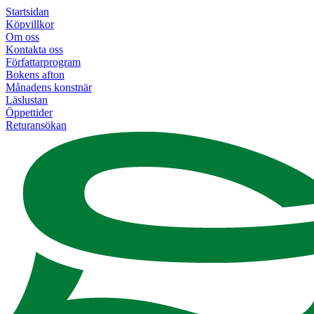
Startsidan
Köpvillkor
Om oss
Kontakta oss
Författarprogram
Bokens afton
Månadens konstnär
Läslustan
Öppettider
Returansökan