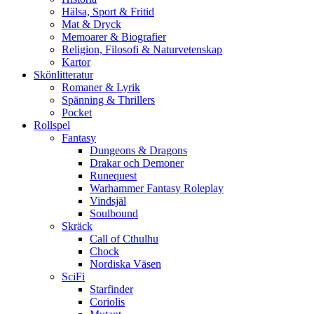
Hälsa, Sport & Fritid
Mat & Dryck
Memoarer & Biografier
Religion, Filosofi & Naturvetenskap
Kartor
Skönlitteratur
Romaner & Lyrik
Spänning & Thrillers
Pocket
Rollspel
Fantasy
Dungeons & Dragons
Drakar och Demoner
Runequest
Warhammer Fantasy Roleplay
Vindsjäl
Soulbound
Skräck
Call of Cthulhu
Chock
Nordiska Väsen
SciFi
Starfinder
Coriolis