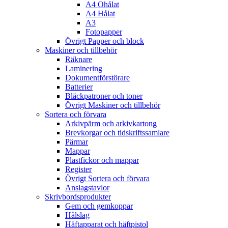
A4 Ohålat
A4 Hålat
A3
Fotopapper
Övrigt Papper och block
Maskiner och tillbehör
Räknare
Laminering
Dokumentförstörare
Batterier
Bläckpatroner och toner
Övrigt Maskiner och tillbehör
Sortera och förvara
Arkivpärm och arkivkartong
Brevkorgar och tidskriftssamlare
Pärmar
Mappar
Plastfickor och mappar
Register
Övrigt Sortera och förvara
Anslagstavlor
Skrivbordsprodukter
Gem och gemkoppar
Hålslag
Häftapparat och häftpistol