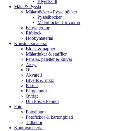
Blyertsstift
Måla & Pyssla
Målarböcker - Pysselböcker
Pysselböcker
Målarböcker för vuxna
Färgläggning
Ritblock
Hobbymaterial
Konstnärsmaterial
Block & papper
Målardukar & stafflier
Penslar, paletter & knivar
Akryl
Olja
Akvarell
Blyerts & ritkol
Pastell
Färgpennor
Övrigt
Uni Posca Pennor
Foto
Fotoalbum
Fotofickor & kartongblad
Tillbehör
Kontorsmaterial