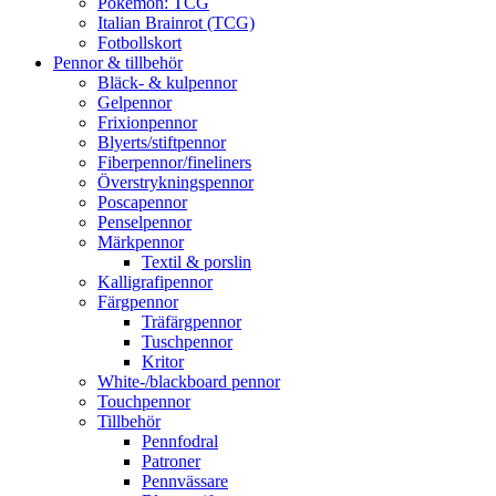
Pokémon: TCG
Italian Brainrot (TCG)
Fotbollskort
Pennor & tillbehör
Bläck- & kulpennor
Gelpennor
Frixionpennor
Blyerts/stiftpennor
Fiberpennor/fineliners
Överstrykningspennor
Poscapennor
Penselpennor
Märkpennor
Textil & porslin
Kalligrafipennor
Färgpennor
Träfärgpennor
Tuschpennor
Kritor
White-/blackboard pennor
Touchpennor
Tillbehör
Pennfodral
Patroner
Pennvässare