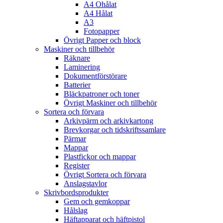
A4 Ohålat
A4 Hålat
A3
Fotopapper
Övrigt Papper och block
Maskiner och tillbehör
Räknare
Laminering
Dokumentförstörare
Batterier
Bläckpatroner och toner
Övrigt Maskiner och tillbehör
Sortera och förvara
Arkivpärm och arkivkartong
Brevkorgar och tidskriftssamlare
Pärmar
Mappar
Plastfickor och mappar
Register
Övrigt Sortera och förvara
Anslagstavlor
Skrivbordsprodukter
Gem och gemkoppar
Hålslag
Häftapparat och häftpistol