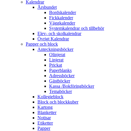
Kalendrar
Årsbundet
Bordskalender
Fickkalender
Väggkalender
Systemkalendrar och tillbehör
Elev- och skolkalendrar
Övrigt Kalendrar
Papper och block
Anteckningsböcker
Olinjerat
Linjerat
Prickat
Paperblanks
Adressböcker
Gästböcker
Kassa /Bokföringböcker
Temaböcker
Kollegieblock
Block och blockkuber
Kartong
Blanketter
Notisar
Etiketter
Papper