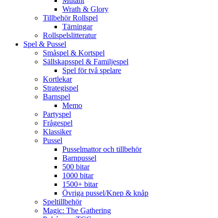
Mutant
Wrath & Glory
Tillbehör Rollspel
Tärningar
Rollspelslitteratur
Spel & Pussel
Småspel & Kortspel
Sällskapsspel & Familjespel
Spel för två spelare
Kortlekar
Strategispel
Barnspel
Memo
Partyspel
Frågespel
Klassiker
Pussel
Pusselmattor och tillbehör
Barnpussel
500 bitar
1000 bitar
1500+ bitar
Övriga pussel/Knep & knåp
Speltillbehör
Magic: The Gathering