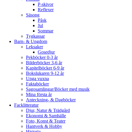
P-skivor
Reflexer
Säsong
Påsk
Jul
Sommar
Tygkassar
Barn- & Ungdom
Leksaker
Gosedjur
Pekböcker 0-3 år
Bilderböcker 3-6 år
Kapitelböcker 6-9 år
Bokslukaren 9-12 år
Unga vuxna
Faktaböcker
Sagosamlingar/Böcker med musik
Mina första år
Anteckning- & Dagböcker
Facklitteratur
Djur, Natur & Trädgård
Ekonomi & Samhälle
Foto, Konst & Teater
Hantverk & Hobby
Historia