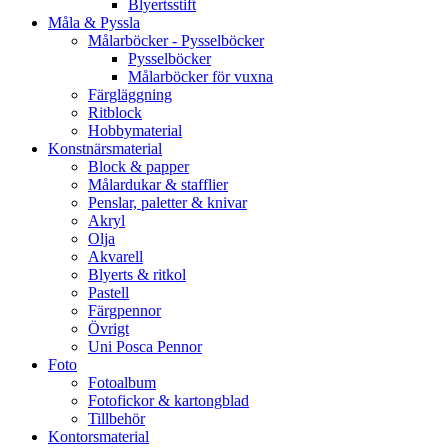
Blyertsstift
Måla & Pyssla
Målarböcker - Pysselböcker
Pysselböcker
Målarböcker för vuxna
Färgläggning
Ritblock
Hobbymaterial
Konstnärsmaterial
Block & papper
Målardukar & stafflier
Penslar, paletter & knivar
Akryl
Olja
Akvarell
Blyerts & ritkol
Pastell
Färgpennor
Övrigt
Uni Posca Pennor
Foto
Fotoalbum
Fotofickor & kartongblad
Tillbehör
Kontorsmaterial