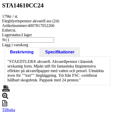
STA14610CC24
179
kr
/ st.
Färgblyertspennor akvarell ass (24)
Artikelnummer:
4007817052266
Enhet:
st.
Lagerstatus:
I lager
St:
Lägg i varukorg
Beskrivning
Specifikationer
"STAEDTLER® akvarell. Akvarellpennor i klassisk
sexkantig form. Mjukt stift för fantastiska färgintensiva
effekter på akvarellpapper med vatten och pensel. Utmärkta
även för ""torr"" färgläggning. Trä från FSC -certifierat
hållbart skogsbruk. Pappask med 24 pennor."
Tillbaka