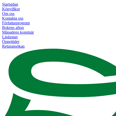
Startsidan
Köpvillkor
Om oss
Kontakta oss
Författarprogram
Bokens afton
Månadens konstnär
Läslustan
Öppettider
Returansökan