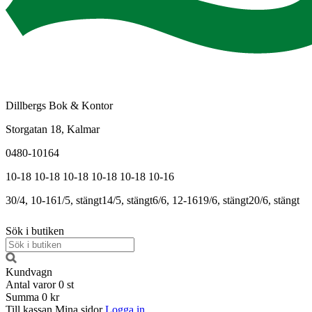
Dillbergs Bok & Kontor
Storgatan 18, Kalmar
0480-10164
10-18
10-18
10-18
10-18
10-18
10-16
30/4, 10-16
1/5, stängt
14/5, stängt
6/6, 12-16
19/6, stängt
20/6, stängt
Sök i butiken
Kundvagn
Antal varor
0
st
Summa
0 kr
Till kassan
Mina sidor
Logga in