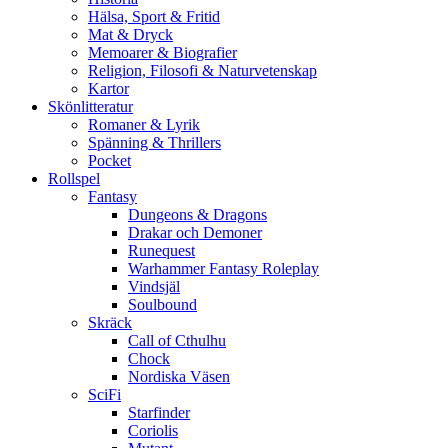
Hälsa, Sport & Fritid
Mat & Dryck
Memoarer & Biografier
Religion, Filosofi & Naturvetenskap
Kartor
Skönlitteratur
Romaner & Lyrik
Spänning & Thrillers
Pocket
Rollspel
Fantasy
Dungeons & Dragons
Drakar och Demoner
Runequest
Warhammer Fantasy Roleplay
Vindsjäl
Soulbound
Skräck
Call of Cthulhu
Chock
Nordiska Väsen
SciFi
Starfinder
Coriolis