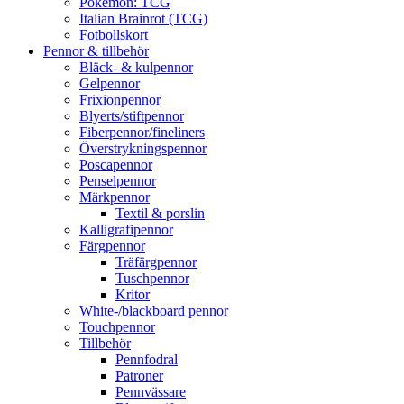
Pokémon: TCG
Italian Brainrot (TCG)
Fotbollskort
Pennor & tillbehör
Bläck- & kulpennor
Gelpennor
Frixionpennor
Blyerts/stiftpennor
Fiberpennor/fineliners
Överstrykningspennor
Poscapennor
Penselpennor
Märkpennor
Textil & porslin
Kalligrafipennor
Färgpennor
Träfärgpennor
Tuschpennor
Kritor
White-/blackboard pennor
Touchpennor
Tillbehör
Pennfodral
Patroner
Pennvässare