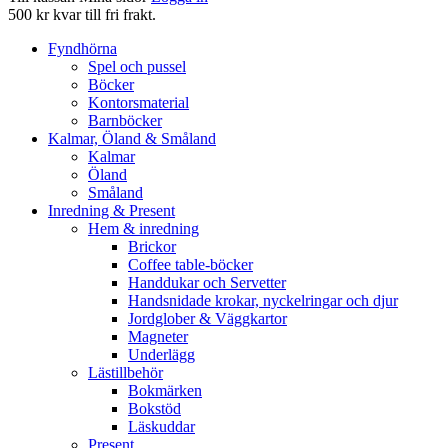
500 kr kvar till fri frakt.
Fyndhörna
Spel och pussel
Böcker
Kontorsmaterial
Barnböcker
Kalmar, Öland & Småland
Kalmar
Öland
Småland
Inredning & Present
Hem & inredning
Brickor
Coffee table-böcker
Handdukar och Servetter
Handsnidade krokar, nyckelringar och djur
Jordglober & Väggkartor
Magneter
Underlägg
Lästillbehör
Bokmärken
Bokstöd
Läskuddar
Present