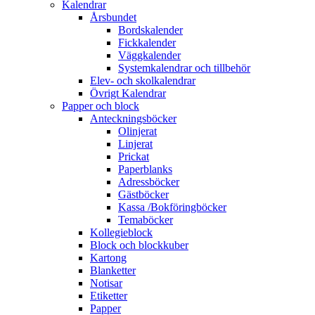
Kalendrar
Årsbundet
Bordskalender
Fickkalender
Väggkalender
Systemkalendrar och tillbehör
Elev- och skolkalendrar
Övrigt Kalendrar
Papper och block
Anteckningsböcker
Olinjerat
Linjerat
Prickat
Paperblanks
Adressböcker
Gästböcker
Kassa /Bokföringböcker
Temaböcker
Kollegieblock
Block och blockkuber
Kartong
Blanketter
Notisar
Etiketter
Papper