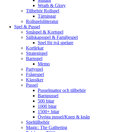
Mutant
Wrath & Glory
Tillbehör Rollspel
Tärningar
Rollspelslitteratur
Spel & Pussel
Småspel & Kortspel
Sällskapsspel & Familjespel
Spel för två spelare
Kortlekar
Strategispel
Barnspel
Memo
Partyspel
Frågespel
Klassiker
Pussel
Pusselmattor och tillbehör
Barnpussel
500 bitar
1000 bitar
1500+ bitar
Övriga pussel/Knep & knåp
Speltillbehör
Magic: The Gathering