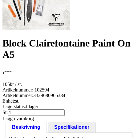
Block Clairefontaine Paint On
A5
.---
105
kr
/ st.
Artikelnummer: 102594
Artikelnummer:
3329680965384
Enhet:
st.
Lagerstatus:
I lager
St:
Lägg i varukorg
Beskrivning
Specifikationer