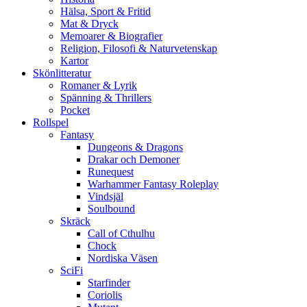
Hälsa, Sport & Fritid
Mat & Dryck
Memoarer & Biografier
Religion, Filosofi & Naturvetenskap
Kartor
Skönlitteratur
Romaner & Lyrik
Spänning & Thrillers
Pocket
Rollspel
Fantasy
Dungeons & Dragons
Drakar och Demoner
Runequest
Warhammer Fantasy Roleplay
Vindsjäl
Soulbound
Skräck
Call of Cthulhu
Chock
Nordiska Väsen
SciFi
Starfinder
Coriolis