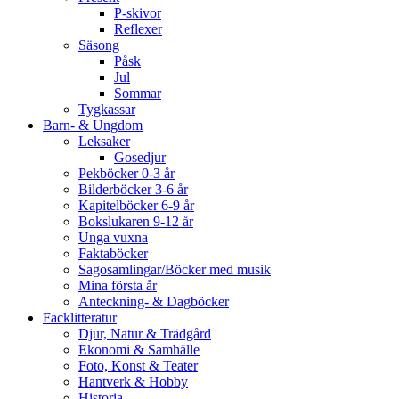
P-skivor
Reflexer
Säsong
Påsk
Jul
Sommar
Tygkassar
Barn- & Ungdom
Leksaker
Gosedjur
Pekböcker 0-3 år
Bilderböcker 3-6 år
Kapitelböcker 6-9 år
Bokslukaren 9-12 år
Unga vuxna
Faktaböcker
Sagosamlingar/Böcker med musik
Mina första år
Anteckning- & Dagböcker
Facklitteratur
Djur, Natur & Trädgård
Ekonomi & Samhälle
Foto, Konst & Teater
Hantverk & Hobby
Historia