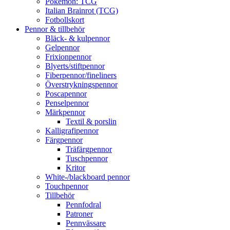
Pokémon: TCG
Italian Brainrot (TCG)
Fotbollskort
Pennor & tillbehör
Bläck- & kulpennor
Gelpennor
Frixionpennor
Blyerts/stiftpennor
Fiberpennor/fineliners
Överstrykningspennor
Poscapennor
Penselpennor
Märkpennor
Textil & porslin
Kalligrafipennor
Färgpennor
Träfärgpennor
Tuschpennor
Kritor
White-/blackboard pennor
Touchpennor
Tillbehör
Pennfodral
Patroner
Pennvässare