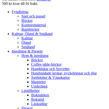
500 kr kvar till fri frakt.
Fyndhörna
Spel och pussel
Böcker
Kontorsmaterial
Barnböcker
Kalmar, Öland & Småland
Kalmar
Öland
Småland
Inredning & Present
Hem & inredning
Brickor
Coffee table-böcker
Handdukar och Servetter
Handsnidade krokar, nyckelringar och djur
Jordglober & Väggkartor
Magneter
Underlägg
Lästillbehör
Bokmärken
Bokstöd
Läskuddar
Present