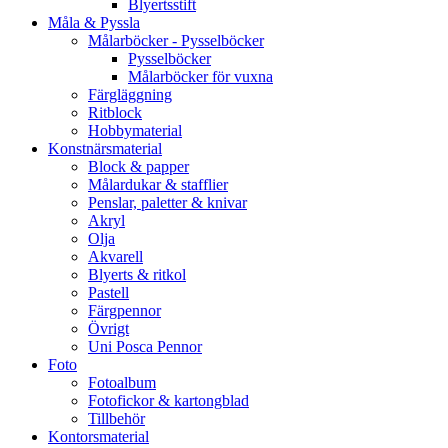
Blyertsstift
Måla & Pyssla
Målarböcker - Pysselböcker
Pysselböcker
Målarböcker för vuxna
Färgläggning
Ritblock
Hobbymaterial
Konstnärsmaterial
Block & papper
Målardukar & stafflier
Penslar, paletter & knivar
Akryl
Olja
Akvarell
Blyerts & ritkol
Pastell
Färgpennor
Övrigt
Uni Posca Pennor
Foto
Fotoalbum
Fotofickor & kartongblad
Tillbehör
Kontorsmaterial