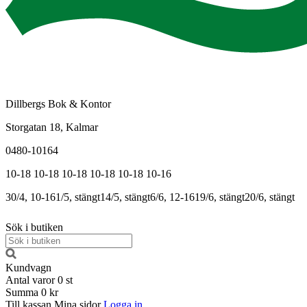
Dillbergs Bok & Kontor
Storgatan 18, Kalmar
0480-10164
10-18
10-18
10-18
10-18
10-18
10-16
30/4, 10-16
1/5, stängt
14/5, stängt
6/6, 12-16
19/6, stängt
20/6, stängt
Sök i butiken
Kundvagn
Antal varor
0
st
Summa
0 kr
Till kassan
Mina sidor
Logga in