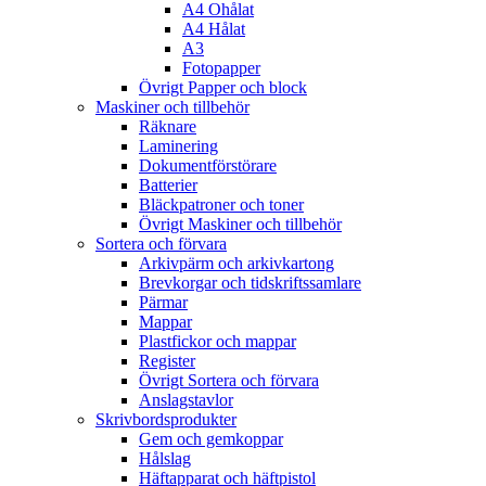
A4 Ohålat
A4 Hålat
A3
Fotopapper
Övrigt Papper och block
Maskiner och tillbehör
Räknare
Laminering
Dokumentförstörare
Batterier
Bläckpatroner och toner
Övrigt Maskiner och tillbehör
Sortera och förvara
Arkivpärm och arkivkartong
Brevkorgar och tidskriftssamlare
Pärmar
Mappar
Plastfickor och mappar
Register
Övrigt Sortera och förvara
Anslagstavlor
Skrivbordsprodukter
Gem och gemkoppar
Hålslag
Häftapparat och häftpistol