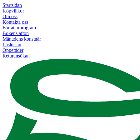
Startsidan
Köpvillkor
Om oss
Kontakta oss
Författarprogram
Bokens afton
Månadens konstnär
Läslustan
Öppettider
Returansökan