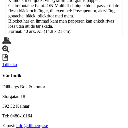
Ritblock med tjockt vitt syrafritt 250 grams papper.
Clairefontaine Paint.-ON Multi-Technique block passar till de
flesta bläck och färger, till exempel: Poscapennor, akrylfärg,
gouache, bläck, oljekritor med mera.
Blocket har en limmad kant men papperen kan enkelt rivas
loss utan att de tar skada.
Format: 40 ark, A5 (14,8 x 21 cm).
Tillbaka
Vår butik
Dillbergs Bok & kontor
Storgatan 18
392 32 Kalmar
Tel: 0480-10164
E-post:
info@dillbergs.se