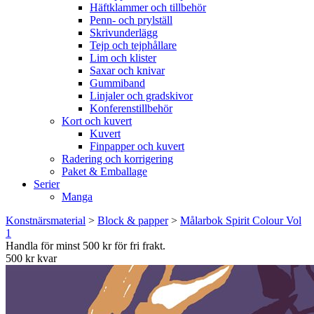
Häftklammer och tillbehör
Penn- och prylställ
Skrivunderlägg
Tejp och tejphållare
Lim och klister
Saxar och knivar
Gummiband
Linjaler och gradskivor
Konferenstillbehör
Kort och kuvert
Kuvert
Finpapper och kuvert
Radering och korrigering
Paket & Emballage
Serier
Manga
Konstnärsmaterial
>
Block & papper
>
Målarbok Spirit Colour Vol
1
Handla för minst 500 kr för fri frakt.
500 kr kvar