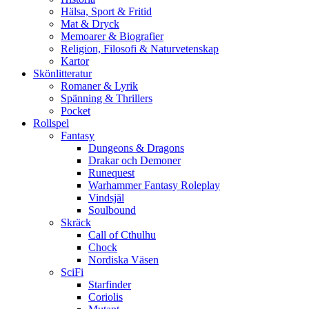
Hälsa, Sport & Fritid
Mat & Dryck
Memoarer & Biografier
Religion, Filosofi & Naturvetenskap
Kartor
Skönlitteratur
Romaner & Lyrik
Spänning & Thrillers
Pocket
Rollspel
Fantasy
Dungeons & Dragons
Drakar och Demoner
Runequest
Warhammer Fantasy Roleplay
Vindsjäl
Soulbound
Skräck
Call of Cthulhu
Chock
Nordiska Väsen
SciFi
Starfinder
Coriolis