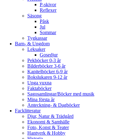
P-skivor
Reflexer
Säsong
Påsk
Jul
Sommar
Tygkassar
Barn- & Ungdom
Leksaker
Gosedjur
Pekböcker 0-3 år
Bilderböcker 3-6 år
Kapitelböcker 6-9 år
Bokslukaren 9-12 år
Unga vuxna
Faktaböcker
Sagosamlingar/Böcker med musik
Mina första år
Anteckning- & Dagböcker
Facklitteratur
Djur, Natur & Trädgård
Ekonomi & Samhälle
Foto, Konst & Teater
Hantverk & Hobby
Historia