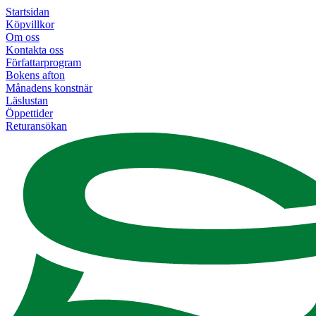
Startsidan
Köpvillkor
Om oss
Kontakta oss
Författarprogram
Bokens afton
Månadens konstnär
Läslustan
Öppettider
Returansökan