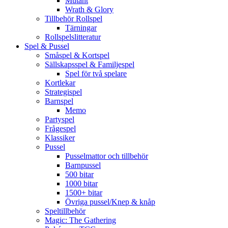
Mutant
Wrath & Glory
Tillbehör Rollspel
Tärningar
Rollspelslitteratur
Spel & Pussel
Småspel & Kortspel
Sällskapsspel & Familjespel
Spel för två spelare
Kortlekar
Strategispel
Barnspel
Memo
Partyspel
Frågespel
Klassiker
Pussel
Pusselmattor och tillbehör
Barnpussel
500 bitar
1000 bitar
1500+ bitar
Övriga pussel/Knep & knåp
Speltillbehör
Magic: The Gathering