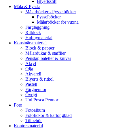
Blyertsstift
Måla & Pyssla
Målarböcker - Pysselböcker
Pysselböcker
Målarböcker för vuxna
Färgläggning
Ritblock
Hobbymaterial
Konstnärsmaterial
Block & papper
Målardukar & stafflier
Penslar, paletter & knivar
Akryl
Olja
Akvarell
Blyerts & ritkol
Pastell
Färgpennor
Övrigt
Uni Posca Pennor
Foto
Fotoalbum
Fotofickor & kartongblad
Tillbehör
Kontorsmaterial