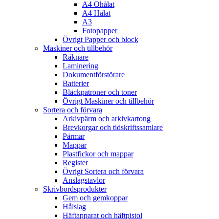
A4 Ohålat
A4 Hålat
A3
Fotopapper
Övrigt Papper och block
Maskiner och tillbehör
Räknare
Laminering
Dokumentförstörare
Batterier
Bläckpatroner och toner
Övrigt Maskiner och tillbehör
Sortera och förvara
Arkivpärm och arkivkartong
Brevkorgar och tidskriftssamlare
Pärmar
Mappar
Plastfickor och mappar
Register
Övrigt Sortera och förvara
Anslagstavlor
Skrivbordsprodukter
Gem och gemkoppar
Hålslag
Häftapparat och häftpistol