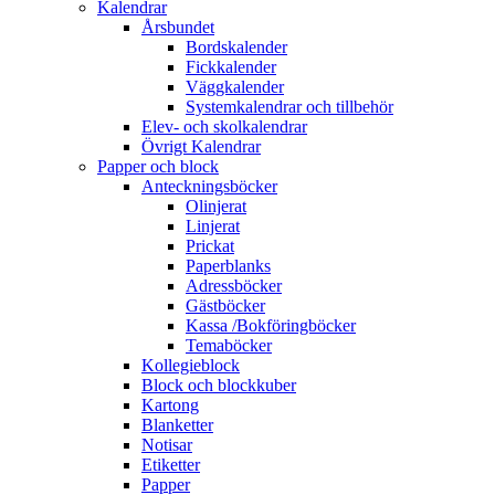
Kalendrar
Årsbundet
Bordskalender
Fickkalender
Väggkalender
Systemkalendrar och tillbehör
Elev- och skolkalendrar
Övrigt Kalendrar
Papper och block
Anteckningsböcker
Olinjerat
Linjerat
Prickat
Paperblanks
Adressböcker
Gästböcker
Kassa /Bokföringböcker
Temaböcker
Kollegieblock
Block och blockkuber
Kartong
Blanketter
Notisar
Etiketter
Papper