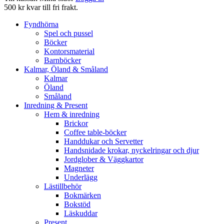
500 kr kvar till fri frakt.
Fyndhörna
Spel och pussel
Böcker
Kontorsmaterial
Barnböcker
Kalmar, Öland & Småland
Kalmar
Öland
Småland
Inredning & Present
Hem & inredning
Brickor
Coffee table-böcker
Handdukar och Servetter
Handsnidade krokar, nyckelringar och djur
Jordglober & Väggkartor
Magneter
Underlägg
Lästillbehör
Bokmärken
Bokstöd
Läskuddar
Present