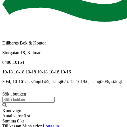
Dillbergs Bok & Kontor
Storgatan 18, Kalmar
0480-10164
10-18
10-18
10-18
10-18
10-18
10-16
30/4, 10-16
1/5, stängt
14/5, stängt
6/6, 12-16
19/6, stängt
20/6, stängt
Sök i butiken
Kundvagn
Antal varor
0
st
Summa
0 kr
Till kassan
Mina sidor
Logga in