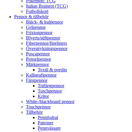
Pokémon: TCG
Italian Brainrot (TCG)
Fotbollskort
Pennor & tillbehör
Bläck- & kulpennor
Gelpennor
Frixionpennor
Blyerts/stiftpennor
Fiberpennor/fineliners
Överstrykningspennor
Poscapennor
Penselpennor
Märkpennor
Textil & porslin
Kalligrafipennor
Färgpennor
Träfärgpennor
Tuschpennor
Kritor
White-/blackboard pennor
Touchpennor
Tillbehör
Pennfodral
Patroner
Pennvässare