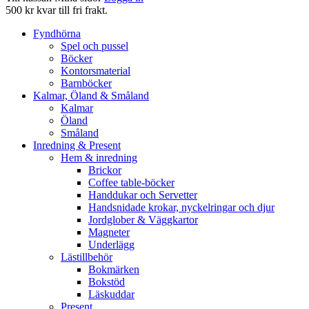
500 kr kvar till fri frakt.
Fyndhörna
Spel och pussel
Böcker
Kontorsmaterial
Barnböcker
Kalmar, Öland & Småland
Kalmar
Öland
Småland
Inredning & Present
Hem & inredning
Brickor
Coffee table-böcker
Handdukar och Servetter
Handsnidade krokar, nyckelringar och djur
Jordglober & Väggkartor
Magneter
Underlägg
Lästillbehör
Bokmärken
Bokstöd
Läskuddar
Present