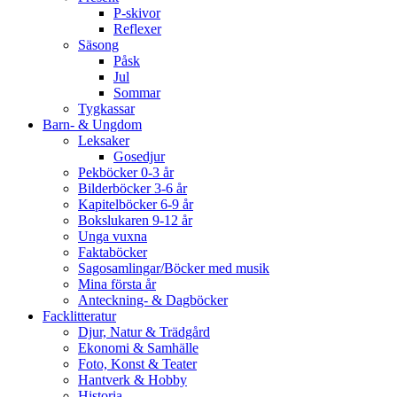
P-skivor
Reflexer
Säsong
Påsk
Jul
Sommar
Tygkassar
Barn- & Ungdom
Leksaker
Gosedjur
Pekböcker 0-3 år
Bilderböcker 3-6 år
Kapitelböcker 6-9 år
Bokslukaren 9-12 år
Unga vuxna
Faktaböcker
Sagosamlingar/Böcker med musik
Mina första år
Anteckning- & Dagböcker
Facklitteratur
Djur, Natur & Trädgård
Ekonomi & Samhälle
Foto, Konst & Teater
Hantverk & Hobby
Historia