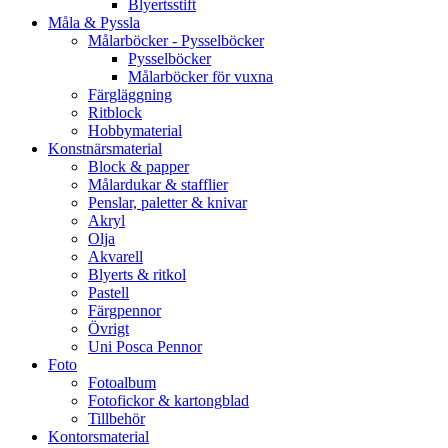
Blyertsstift
Måla & Pyssla
Målarböcker - Pysselböcker
Pysselböcker
Målarböcker för vuxna
Färgläggning
Ritblock
Hobbymaterial
Konstnärsmaterial
Block & papper
Målardukar & stafflier
Penslar, paletter & knivar
Akryl
Olja
Akvarell
Blyerts & ritkol
Pastell
Färgpennor
Övrigt
Uni Posca Pennor
Foto
Fotoalbum
Fotofickor & kartongblad
Tillbehör
Kontorsmaterial