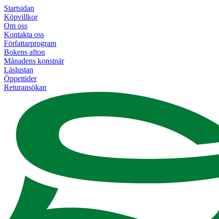
Startsidan
Köpvillkor
Om oss
Kontakta oss
Författarprogram
Bokens afton
Månadens konstnär
Läslustan
Öppettider
Returansökan