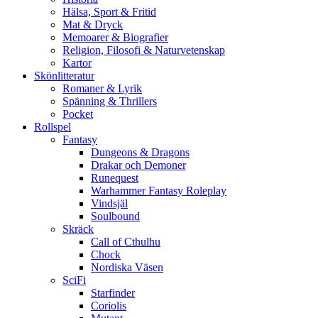
Hälsa, Sport & Fritid
Mat & Dryck
Memoarer & Biografier
Religion, Filosofi & Naturvetenskap
Kartor
Skönlitteratur
Romaner & Lyrik
Spänning & Thrillers
Pocket
Rollspel
Fantasy
Dungeons & Dragons
Drakar och Demoner
Runequest
Warhammer Fantasy Roleplay
Vindsjäl
Soulbound
Skräck
Call of Cthulhu
Chock
Nordiska Väsen
SciFi
Starfinder
Coriolis