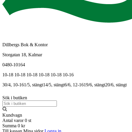
Dillbergs Bok & Kontor
Storgatan 18, Kalmar
0480-10164
10-18
10-18
10-18
10-18
10-18
10-16
30/4, 10-16
1/5, stängt
14/5, stängt
6/6, 12-16
19/6, stängt
20/6, stängt
Sök i butiken
Kundvagn
Antal varor
0
st
Summa
0 kr
Till kassan
Mina sidor
Logga in