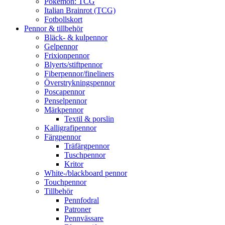
Pokémon: TCG
Italian Brainrot (TCG)
Fotbollskort
Pennor & tillbehör
Bläck- & kulpennor
Gelpennor
Frixionpennor
Blyerts/stiftpennor
Fiberpennor/fineliners
Överstrykningspennor
Poscapennor
Penselpennor
Märkpennor
Textil & porslin
Kalligrafipennor
Färgpennor
Träfärgpennor
Tuschpennor
Kritor
White-/blackboard pennor
Touchpennor
Tillbehör
Pennfodral
Patroner
Pennvässare