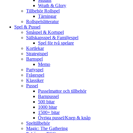
Mutant
Wrath & Glory
Tillbehör Rollspel
Tärningar
Rollspelslitteratur
Spel & Pussel
Småspel & Kortspel
Sällskapsspel & Familjespel
Spel för två spelare
Kortlekar
Strategispel
Barnspel
Memo
Partyspel
Frågespel
Klassiker
Pussel
Pusselmattor och tillbehör
Barnpussel
500 bitar
1000 bitar
1500+ bitar
Övriga pussel/Knep & knåp
Speltillbehör
Magic: The Gathering