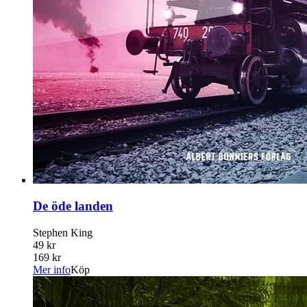
De öde landen
Stephen King
49 kr
169 kr
Mer info
Köp