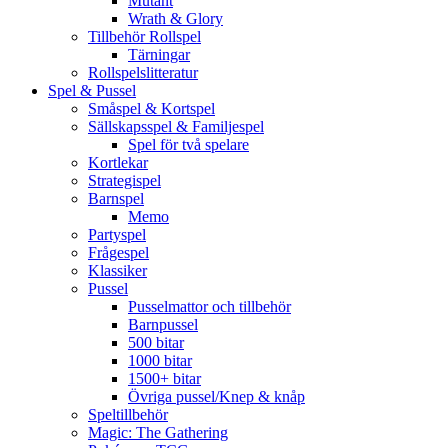
Mutant
Wrath & Glory
Tillbehör Rollspel
Tärningar
Rollspelslitteratur
Spel & Pussel
Småspel & Kortspel
Sällskapsspel & Familjespel
Spel för två spelare
Kortlekar
Strategispel
Barnspel
Memo
Partyspel
Frågespel
Klassiker
Pussel
Pusselmattor och tillbehör
Barnpussel
500 bitar
1000 bitar
1500+ bitar
Övriga pussel/Knep & knåp
Speltillbehör
Magic: The Gathering