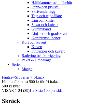
Häftklammer och tillbehör
Penn- och prylställ
Skrivunderlägg
Tejp och tejphållare
Lim och klister
Saxar och knivar
Gummiband
Linjaler och gradskivor
Konferenstillbehör
Kort och kuvert
Kuvert
Finpapper och kuvert
Radering och korrigering
Paket & Emballage
Serier
Manga
Fantasy/SF/Serier
>
Skräck
Handla för minst 500 kr för fri frakt.
500 kr kvar
VISAR
1-24
(39)
1
2
Sista
100 per sida
Skräck