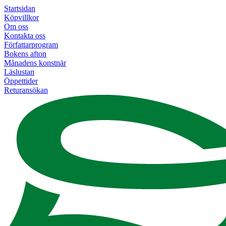
Startsidan
Köpvillkor
Om oss
Kontakta oss
Författarprogram
Bokens afton
Månadens konstnär
Läslustan
Öppettider
Returansökan