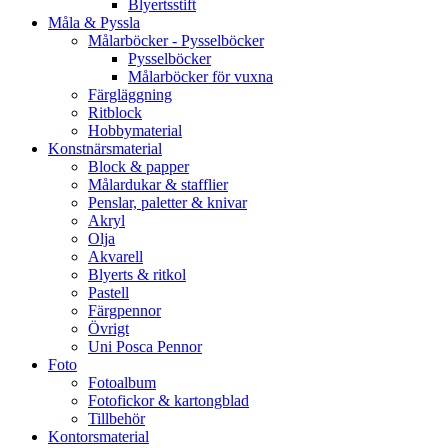
Blyertsstift
Måla & Pyssla
Målarböcker - Pysselböcker
Pysselböcker
Målarböcker för vuxna
Färgläggning
Ritblock
Hobbymaterial
Konstnärsmaterial
Block & papper
Målardukar & stafflier
Penslar, paletter & knivar
Akryl
Olja
Akvarell
Blyerts & ritkol
Pastell
Färgpennor
Övrigt
Uni Posca Pennor
Foto
Fotoalbum
Fotofickor & kartongblad
Tillbehör
Kontorsmaterial