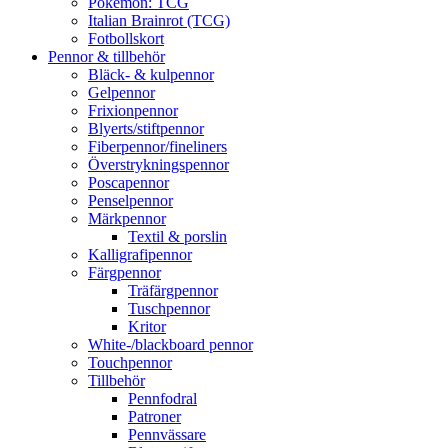
Pokémon: TCG
Italian Brainrot (TCG)
Fotbollskort
Pennor & tillbehör
Bläck- & kulpennor
Gelpennor
Frixionpennor
Blyerts/stiftpennor
Fiberpennor/fineliners
Överstrykningspennor
Poscapennor
Penselpennor
Märkpennor
Textil & porslin
Kalligrafipennor
Färgpennor
Träfärgpennor
Tuschpennor
Kritor
White-/blackboard pennor
Touchpennor
Tillbehör
Pennfodral
Patroner
Pennvässare