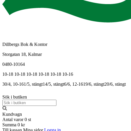
Dillbergs Bok & Kontor
Storgatan 18, Kalmar
0480-10164
10-18
10-18
10-18
10-18
10-18
10-16
30/4, 10-16
1/5, stängt
14/5, stängt
6/6, 12-16
19/6, stängt
20/6, stängt
Sök i butiken
Kundvagn
Antal varor
0
st
Summa
0 kr
Till kassan
Mina sidor
Logga in