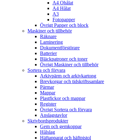
A4 Ohålat
A4 Hålat
A3
Fotopapper
Övrigt Papper och block
Maskiner och tillbehör
Räknare
Laminering
Dokumentförstörare
Batterier
Bläckpatroner och toner
Övrigt Maskiner och tillbehör
Sortera och förvara
Arkivpärm och arkivkartong
Brevkorgar och tidskriftssamlare
Pärmar
Mappar
Plastfickor och mappar
Register
Övrigt Sortera och förvara
Anslagstavlor
Skrivbordsprodukter
Gem och gemkoppar
Hålslag
Häftapparat och häftpistol