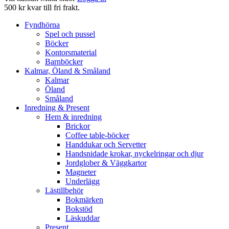
500 kr kvar till fri frakt.
Fyndhörna
Spel och pussel
Böcker
Kontorsmaterial
Barnböcker
Kalmar, Öland & Småland
Kalmar
Öland
Småland
Inredning & Present
Hem & inredning
Brickor
Coffee table-böcker
Handdukar och Servetter
Handsnidade krokar, nyckelringar och djur
Jordglober & Väggkartor
Magneter
Underlägg
Lästillbehör
Bokmärken
Bokstöd
Läskuddar
Present