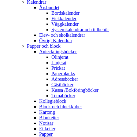
Kalendrar
Årsbundet
Bordskalender
Fickkalender
Väggkalender
Systemkalendrar och tillbehör
Elev- och skolkalendrar
Övrigt Kalendrar
Papper och block
Anteckningsböcker
Olinjerat
Linjerat
Prickat
Paperblanks
Adressböcker
Gästböcker
Kassa /Bokföringböcker
Temaböcker
Kollegieblock
Block och blockkuber
Kartong
Blanketter
Notisar
Etiketter
Papper