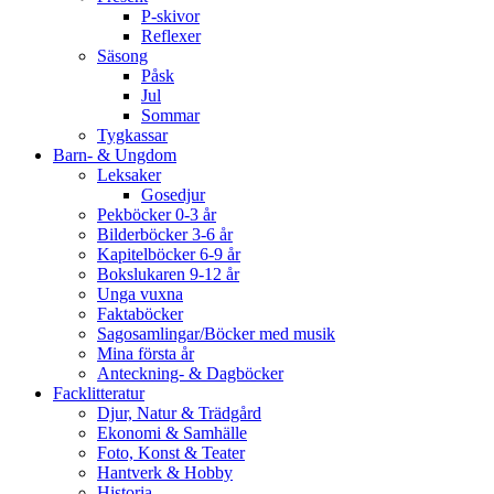
P-skivor
Reflexer
Säsong
Påsk
Jul
Sommar
Tygkassar
Barn- & Ungdom
Leksaker
Gosedjur
Pekböcker 0-3 år
Bilderböcker 3-6 år
Kapitelböcker 6-9 år
Bokslukaren 9-12 år
Unga vuxna
Faktaböcker
Sagosamlingar/Böcker med musik
Mina första år
Anteckning- & Dagböcker
Facklitteratur
Djur, Natur & Trädgård
Ekonomi & Samhälle
Foto, Konst & Teater
Hantverk & Hobby
Historia