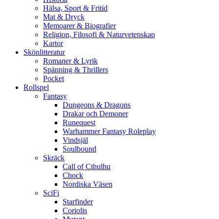
Hälsa, Sport & Fritid
Mat & Dryck
Memoarer & Biografier
Religion, Filosofi & Naturvetenskap
Kartor
Skönlitteratur
Romaner & Lyrik
Spänning & Thrillers
Pocket
Rollspel
Fantasy
Dungeons & Dragons
Drakar och Demoner
Runequest
Warhammer Fantasy Roleplay
Vindsjäl
Soulbound
Skräck
Call of Cthulhu
Chock
Nordiska Väsen
SciFi
Starfinder
Coriolis