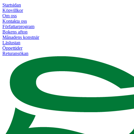
Startsidan
Köpvillkor
Om oss
Kontakta oss
Författarprogram
Bokens afton
Månadens konstnär
Läslustan
Öppettider
Returansökan