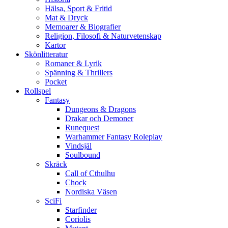
Hälsa, Sport & Fritid
Mat & Dryck
Memoarer & Biografier
Religion, Filosofi & Naturvetenskap
Kartor
Skönlitteratur
Romaner & Lyrik
Spänning & Thrillers
Pocket
Rollspel
Fantasy
Dungeons & Dragons
Drakar och Demoner
Runequest
Warhammer Fantasy Roleplay
Vindsjäl
Soulbound
Skräck
Call of Cthulhu
Chock
Nordiska Väsen
SciFi
Starfinder
Coriolis