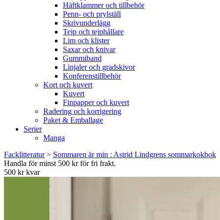
Häftklammer och tillbehör
Penn- och prylställ
Skrivunderlägg
Tejp och tejphållare
Lim och klister
Saxar och knivar
Gummiband
Linjaler och gradskivor
Konferenstillbehör
Kort och kuvert
Kuvert
Finpapper och kuvert
Radering och korrigering
Paket & Emballage
Serier
Manga
Facklitteratur
>
Sommaren är min : Astrid Lindgrens sommarkokbok
Handla för minst 500 kr för fri frakt.
500 kr kvar