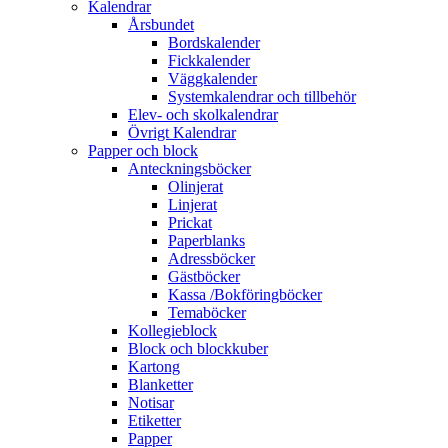
Kalendrar
Årsbundet
Bordskalender
Fickkalender
Väggkalender
Systemkalendrar och tillbehör
Elev- och skolkalendrar
Övrigt Kalendrar
Papper och block
Anteckningsböcker
Olinjerat
Linjerat
Prickat
Paperblanks
Adressböcker
Gästböcker
Kassa /Bokföringböcker
Temaböcker
Kollegieblock
Block och blockkuber
Kartong
Blanketter
Notisar
Etiketter
Papper