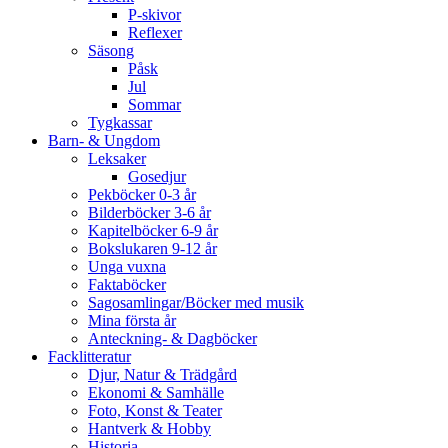
P-skivor
Reflexer
Säsong
Påsk
Jul
Sommar
Tygkassar
Barn- & Ungdom
Leksaker
Gosedjur
Pekböcker 0-3 år
Bilderböcker 3-6 år
Kapitelböcker 6-9 år
Bokslukaren 9-12 år
Unga vuxna
Faktaböcker
Sagosamlingar/Böcker med musik
Mina första år
Anteckning- & Dagböcker
Facklitteratur
Djur, Natur & Trädgård
Ekonomi & Samhälle
Foto, Konst & Teater
Hantverk & Hobby
Historia