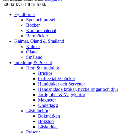
500 kr kvar till fri frakt.
Fyndhörna
Spel och pussel
Böcker
Kontorsmaterial
Barnböcker
Kalmar, Öland & Småland
Kalmar
Öland
Småland
Inredning & Present
Hem & inredning
Brickor
Coffee table-böcker
Handdukar och Servetter
Handsnidade krokar, nyckelringar och djur
Jordglober & Väggkartor
Magneter
Underlägg
Lästillbehör
Bokmärken
Bokstöd
Läskuddar
Present