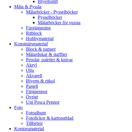
Blyertsstift
Måla & Pyssla
Målarböcker - Pysselböcker
Pysselböcker
Målarböcker för vuxna
Färgläggning
Ritblock
Hobbymaterial
Konstnärsmaterial
Block & papper
Målardukar & stafflier
Penslar, paletter & knivar
Akryl
Olja
Akvarell
Blyerts & ritkol
Pastell
Färgpennor
Övrigt
Uni Posca Pennor
Foto
Fotoalbum
Fotofickor & kartongblad
Tillbehör
Kontorsmaterial