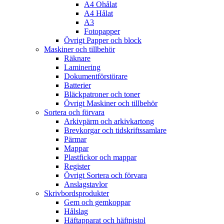
A4 Ohålat
A4 Hålat
A3
Fotopapper
Övrigt Papper och block
Maskiner och tillbehör
Räknare
Laminering
Dokumentförstörare
Batterier
Bläckpatroner och toner
Övrigt Maskiner och tillbehör
Sortera och förvara
Arkivpärm och arkivkartong
Brevkorgar och tidskriftssamlare
Pärmar
Mappar
Plastfickor och mappar
Register
Övrigt Sortera och förvara
Anslagstavlor
Skrivbordsprodukter
Gem och gemkoppar
Hålslag
Häftapparat och häftpistol