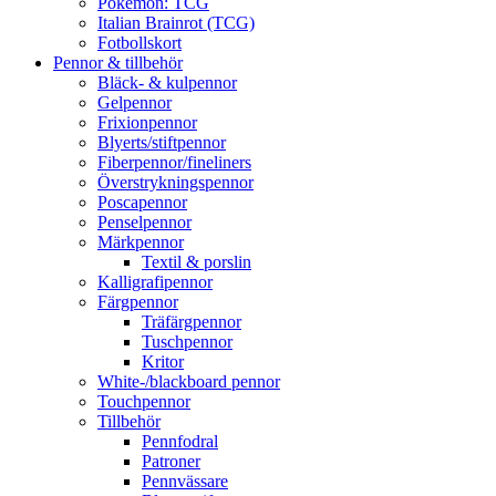
Pokémon: TCG
Italian Brainrot (TCG)
Fotbollskort
Pennor & tillbehör
Bläck- & kulpennor
Gelpennor
Frixionpennor
Blyerts/stiftpennor
Fiberpennor/fineliners
Överstrykningspennor
Poscapennor
Penselpennor
Märkpennor
Textil & porslin
Kalligrafipennor
Färgpennor
Träfärgpennor
Tuschpennor
Kritor
White-/blackboard pennor
Touchpennor
Tillbehör
Pennfodral
Patroner
Pennvässare