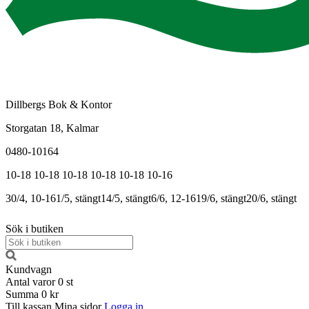
Dillbergs Bok & Kontor
Storgatan 18, Kalmar
0480-10164
10-18
10-18
10-18
10-18
10-18
10-16
30/4, 10-16
1/5, stängt
14/5, stängt
6/6, 12-16
19/6, stängt
20/6, stängt
Sök i butiken
Kundvagn
Antal varor
0
st
Summa
0 kr
Till kassan
Mina sidor
Logga in