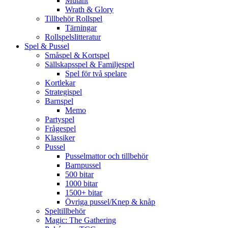
Mutant
Wrath & Glory
Tillbehör Rollspel
Tärningar
Rollspelslitteratur
Spel & Pussel
Småspel & Kortspel
Sällskapsspel & Familjespel
Spel för två spelare
Kortlekar
Strategispel
Barnspel
Memo
Partyspel
Frågespel
Klassiker
Pussel
Pusselmattor och tillbehör
Barnpussel
500 bitar
1000 bitar
1500+ bitar
Övriga pussel/Knep & knåp
Speltillbehör
Magic: The Gathering