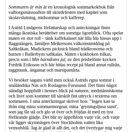
Sommaren är min
är en kronologisk sommarkokbok från
valborgsmässoafton till skördefesten med kapitel som
skolavslutning, midsommar och kafferep.
I Astrid Lindgrens författarskap och anteckningar finns
många ikoniska berättelser om somriga ögonblick. Ofta spelar
maten en stor roll – tänk kaffekalaset när lilla Ida hissas upp i
flaggstången, familjen Melkersons välkomstmiddag på
Saltkråkan, Madickens picknick bland trädkronorna och
barnen i Bullerbyns saftkalas. Maten i kokboken tolkas,
precis som i
Min barndoms jul
, av den prisbelönte kocken
Fredrik Eriksson och här hittas recept på bland annat rullrån,
raggmunk, ängamat och marsipantårta.
Vi besöker sagans värld men också Astrids egna somrar i
småländska Näs och Roslagens Furusund. Det finns något
ständigt hoppfullt i hennes blick på naturen, medmänniskorna
och livet som kommer till särskilt fint uttryck i texterna om
sommaren. I sina anteckningar skriver hon: "Ingen kan ta
ifrån mig mina sommarmorgnar, mina ’gryningsljusa sund’,
som jag får stå och glo ut över och fröjdas åt med en tyst
förfärande glädje. Det blir ny äppelblom varje vår, och varje
vår ligger skymningen över Stockholms vatten lika
vemodsblå. Jag är glad åt allt det, och det övertygar mig varje