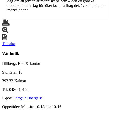
dag om att jorden är människans hem – och ett ganska
underbart hem. Jag försöker komma ihåg det, även när det är
mörka tider."
Tillbaka
Vår butik
Dillbergs Bok & kontor
Storgatan 18
392 32 Kalmar
Tel: 0480-10164
E-post:
info@dillbergs.se
Öppettider: Mån-fre 10-18, lör 10-16