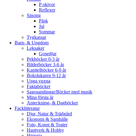
P-skivor
Reflexer
Säsong
Påsk
Jul
Sommar
Tygkassar
Barn- & Ungdom
Leksaker
Gosedjur
Pekböcker 0-3 år
Bilderböcker 3-6 år
Kapitelböcker 6-9 år
Bokslukaren 9-12 år
Unga vuxna
Faktaböcker
Sagosamlingar/Böcker med musik
Mina första år
Anteckning- & Dagböcker
Facklitteratur
Djur, Natur & Trädgård
Ekonomi & Samhälle
Foto, Konst & Teater
Hantverk & Hobby
Historia