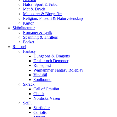
Hälsa, Sport & Fritid
Mat & Dryck
Memoarer & Biografier
Religion, Filosofi & Naturvetenskap
Kartor
Skönlitteratur
Romaner & Lyrik
Spänning & Thrillers
Pocket
Rollspel
Fantasy
Dungeons & Dragons
Drakar och Demoner
Runequest
Warhammer Fantasy Roleplay
Vindsjäl
Soulbound
Skräck
Call of Cthulhu
Chock
Nordiska Väsen
SciFi
Starfinder
Coriolis