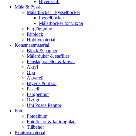
Blyertsstift
Måla & Pyssla
Målarböcker - Pysselböcker
Pysselböcker
Målarböcker för vuxna
Färgläggning
Ritblock
Hobbymaterial
Konstnärsmaterial
Block & papper
Målardukar & stafflier
Penslar, paletter & knivar
Akryl
Olja
Akvarell
Blyerts & ritkol
Pastell
Färgpennor
Övrigt
Uni Posca Pennor
Foto
Fotoalbum
Fotofickor & kartongblad
Tillbehör
Kontorsmaterial