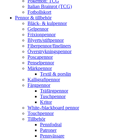
Pokémon: TCG
Italian Brainrot (TCG)
Fotbollskort
Pennor & tillbehör
Bläck- & kulpennor
Gelpennor
Frixionpennor
Blyerts/stiftpennor
Fiberpennor/fineliners
Överstrykningspennor
Poscapennor
Penselpennor
Märkpennor
Textil & porslin
Kalligrafipennor
Färgpennor
Träfärgpennor
Tuschpennor
Kritor
White-/blackboard pennor
Touchpennor
Tillbehör
Pennfodral
Patroner
Pennvässare