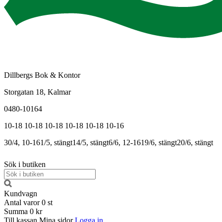
Dillbergs Bok & Kontor
Storgatan 18, Kalmar
0480-10164
10-18
10-18
10-18
10-18
10-18
10-16
30/4, 10-16
1/5, stängt
14/5, stängt
6/6, 12-16
19/6, stängt
20/6, stängt
Sök i butiken
Kundvagn
Antal varor
0
st
Summa
0 kr
Till kassan
Mina sidor
Logga in