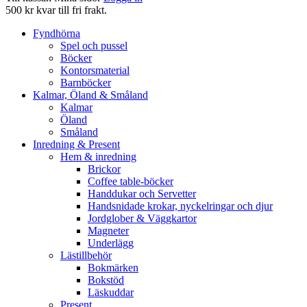
500 kr kvar till fri frakt.
Fyndhörna
Spel och pussel
Böcker
Kontorsmaterial
Barnböcker
Kalmar, Öland & Småland
Kalmar
Öland
Småland
Inredning & Present
Hem & inredning
Brickor
Coffee table-böcker
Handdukar och Servetter
Handsnidade krokar, nyckelringar och djur
Jordglober & Väggkartor
Magneter
Underlägg
Lästillbehör
Bokmärken
Bokstöd
Läskuddar
Present