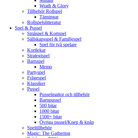
Mutant
Wrath & Glory
Tillbehör Rollspel
Tärningar
Rollspelslitteratur
Spel & Pussel
Småspel & Kortspel
Sällskapsspel & Familjespel
Spel för två spelare
Kortlekar
Strategispel
Barnspel
Memo
Partyspel
Frågespel
Klassiker
Pussel
Pusselmattor och tillbehör
Barnpussel
500 bitar
1000 bitar
1500+ bitar
Övriga pussel/Knep & knåp
Speltillbehör
Magic: The Gathering