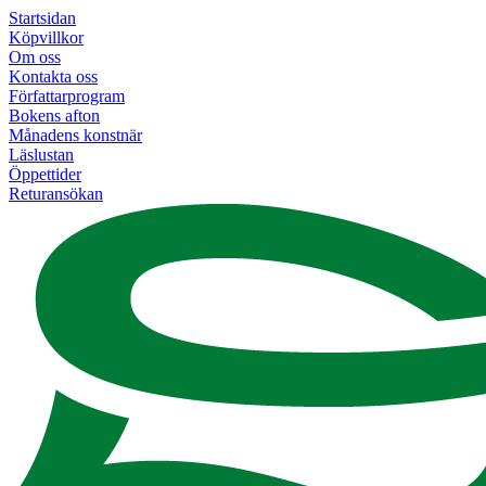
Startsidan
Köpvillkor
Om oss
Kontakta oss
Författarprogram
Bokens afton
Månadens konstnär
Läslustan
Öppettider
Returansökan