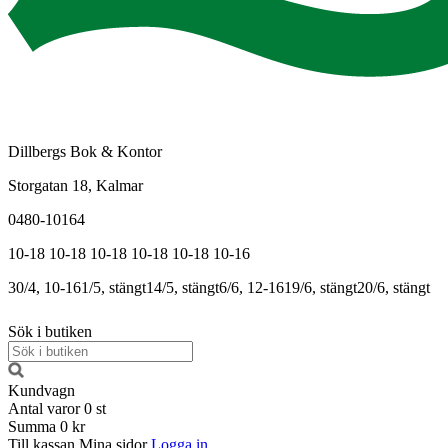
Dillbergs Bok & Kontor
Storgatan 18, Kalmar
0480-10164
10-18
10-18
10-18
10-18
10-18
10-16
30/4, 10-16
1/5, stängt
14/5, stängt
6/6, 12-16
19/6, stängt
20/6, stängt
Sök i butiken
Kundvagn
Antal varor
0
st
Summa
0 kr
Till kassan
Mina sidor
Logga in