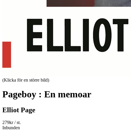
(Klicka för en större bild)
Pageboy : En memoar
Elliot Page
279
kr
/ st.
Inbunden