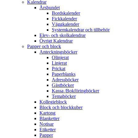
Kalendrar
Årsbundet
Bordskalender
Fickkalender
Väggkalender
Systemkalendrar och tillbehör
Elev- och skolkalendrar
Övrigt Kalendrar
Papper och block
Anteckningsböcker
Olinjerat
Linjerat
Prickat
Paperblanks
Adressböcker
Gästböcker
Kassa /Bokföringböcker
Temaböcker
Kollegieblock
Block och blockkuber
Kartong
Blanketter
Notisar
Etiketter
Papper