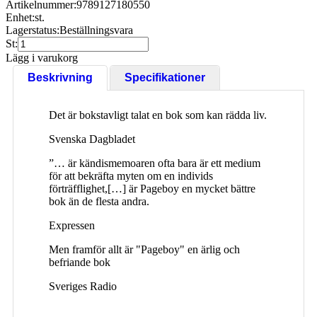
Artikelnummer:
9789127180550
Enhet:
st.
Lagerstatus:
Beställningsvara
St:
Lägg i varukorg
Beskrivning
Specifikationer
Det är bokstavligt talat en bok som kan rädda liv.
Svenska Dagbladet
”… är kändismemoaren ofta bara är ett medium
för att bekräfta myten om en individs
förträfflighet,[…] är Pageboy en mycket bättre
bok än de flesta andra.
Expressen
Men framför allt är "Pageboy" en ärlig och
befriande bok
Sveriges Radio