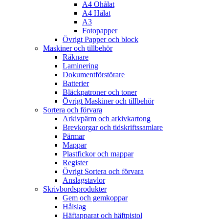
A4 Ohålat
A4 Hålat
A3
Fotopapper
Övrigt Papper och block
Maskiner och tillbehör
Räknare
Laminering
Dokumentförstörare
Batterier
Bläckpatroner och toner
Övrigt Maskiner och tillbehör
Sortera och förvara
Arkivpärm och arkivkartong
Brevkorgar och tidskriftssamlare
Pärmar
Mappar
Plastfickor och mappar
Register
Övrigt Sortera och förvara
Anslagstavlor
Skrivbordsprodukter
Gem och gemkoppar
Hålslag
Häftapparat och häftpistol