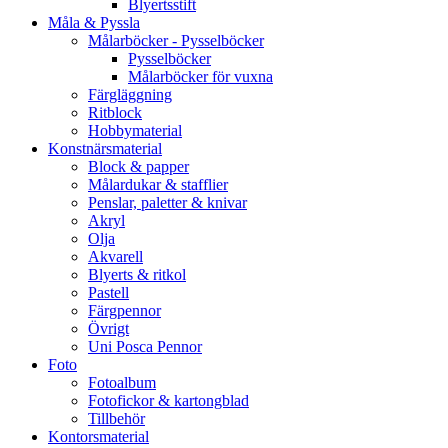
Blyertsstift
Måla & Pyssla
Målarböcker - Pysselböcker
Pysselböcker
Målarböcker för vuxna
Färgläggning
Ritblock
Hobbymaterial
Konstnärsmaterial
Block & papper
Målardukar & stafflier
Penslar, paletter & knivar
Akryl
Olja
Akvarell
Blyerts & ritkol
Pastell
Färgpennor
Övrigt
Uni Posca Pennor
Foto
Fotoalbum
Fotofickor & kartongblad
Tillbehör
Kontorsmaterial