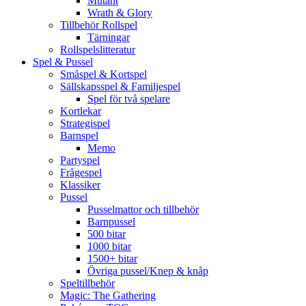
Mutant
Wrath & Glory
Tillbehör Rollspel
Tärningar
Rollspelslitteratur
Spel & Pussel
Småspel & Kortspel
Sällskapsspel & Familjespel
Spel för två spelare
Kortlekar
Strategispel
Barnspel
Memo
Partyspel
Frågespel
Klassiker
Pussel
Pusselmattor och tillbehör
Barnpussel
500 bitar
1000 bitar
1500+ bitar
Övriga pussel/Knep & knåp
Speltillbehör
Magic: The Gathering