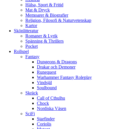
Hälsa, Sport & Fritid
Mat & Dryck
Memoarer & Biografier
Religion, Filosofi & Naturvetenskap
Kartor
Skönlitteratur
Romaner & Lyrik
Spänning & Thrillers
Pocket
Rollspel
Fantasy
Dungeons & Dragons
Drakar och Demoner
Runequest
Warhammer Fantasy Roleplay
Vindsjäl
Soulbound
Skräck
Call of Cthulhu
Chock
Nordiska Väsen
SciFi
Starfinder
Coriolis