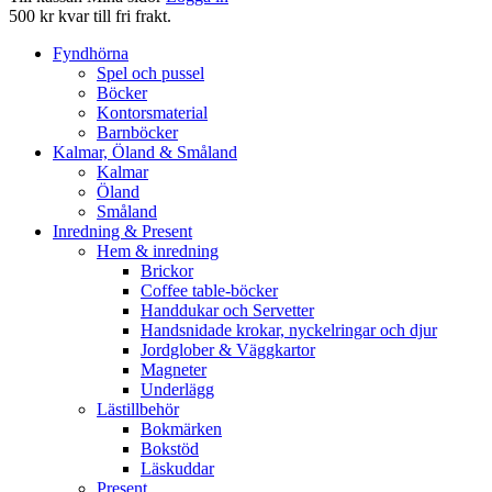
500 kr kvar till fri frakt.
Fyndhörna
Spel och pussel
Böcker
Kontorsmaterial
Barnböcker
Kalmar, Öland & Småland
Kalmar
Öland
Småland
Inredning & Present
Hem & inredning
Brickor
Coffee table-böcker
Handdukar och Servetter
Handsnidade krokar, nyckelringar och djur
Jordglober & Väggkartor
Magneter
Underlägg
Lästillbehör
Bokmärken
Bokstöd
Läskuddar
Present