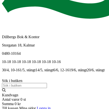
Dillbergs Bok & Kontor
Storgatan 18, Kalmar
0480-10164
10-18
10-18
10-18
10-18
10-18
10-16
30/4, 10-16
1/5, stängt
14/5, stängt
6/6, 12-16
19/6, stängt
20/6, stängt
Sök i butiken
Kundvagn
Antal varor
0
st
Summa
0 kr
Till kassan
Mina sidor
Logga in