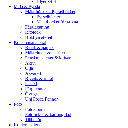
Blyertsstift
Måla & Pyssla
Målarböcker - Pysselböcker
Pysselböcker
Målarböcker för vuxna
Färgläggning
Ritblock
Hobbymaterial
Konstnärsmaterial
Block & papper
Målardukar & stafflier
Penslar, paletter & knivar
Akryl
Olja
Akvarell
Blyerts & ritkol
Pastell
Färgpennor
Övrigt
Uni Posca Pennor
Foto
Fotoalbum
Fotofickor & kartongblad
Tillbehör
Kontorsmaterial