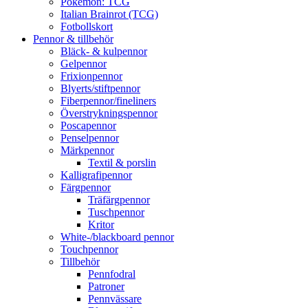
Pokémon: TCG
Italian Brainrot (TCG)
Fotbollskort
Pennor & tillbehör
Bläck- & kulpennor
Gelpennor
Frixionpennor
Blyerts/stiftpennor
Fiberpennor/fineliners
Överstrykningspennor
Poscapennor
Penselpennor
Märkpennor
Textil & porslin
Kalligrafipennor
Färgpennor
Träfärgpennor
Tuschpennor
Kritor
White-/blackboard pennor
Touchpennor
Tillbehör
Pennfodral
Patroner
Pennvässare