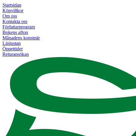
Startsidan
Köpvillkor
Om oss
Kontakta oss
Författarprogram
Bokens afton
Månadens konstnär
Läslustan
Öppettider
Returansökan