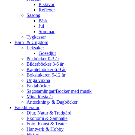
P-skivor
Reflexer
Säsong
Påsk
Jul
Sommar
Tygkassar
Barn- & Ungdom
Leksaker
Gosedjur
Pekböcker 0-3 år
Bilderböcker 3-6 år
Kapitelböcker 6-9 år
Bokslukaren 9-12 år
Unga vuxna
Faktaböcker
Sagosamlingar/Böcker med musik
Mina första år
Anteckning- & Dagböcker
Facklitteratur
Djur, Natur & Trädgård
Ekonomi & Samhälle
Foto, Konst & Teater
Hantverk & Hobby
Historia