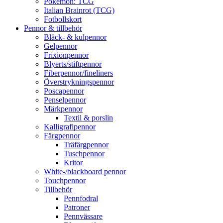
Pokémon: TCG
Italian Brainrot (TCG)
Fotbollskort
Pennor & tillbehör
Bläck- & kulpennor
Gelpennor
Frixionpennor
Blyerts/stiftpennor
Fiberpennor/fineliners
Överstrykningspennor
Poscapennor
Penselpennor
Märkpennor
Textil & porslin
Kalligrafipennor
Färgpennor
Träfärgpennor
Tuschpennor
Kritor
White-/blackboard pennor
Touchpennor
Tillbehör
Pennfodral
Patroner
Pennvässare