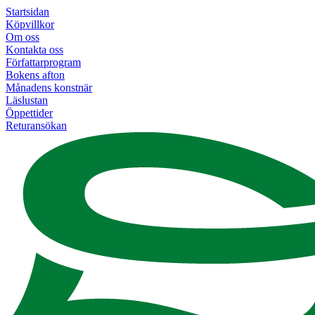
Startsidan
Köpvillkor
Om oss
Kontakta oss
Författarprogram
Bokens afton
Månadens konstnär
Läslustan
Öppettider
Returansökan