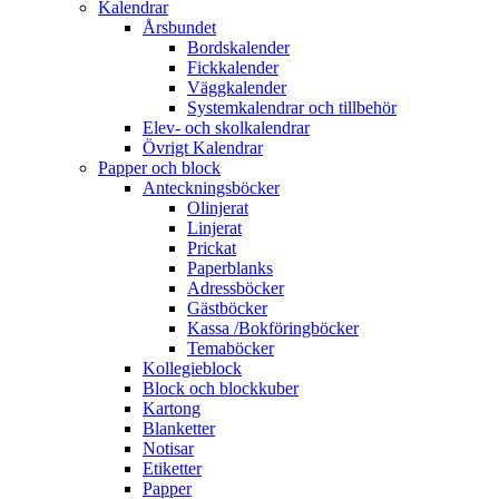
Kalendrar
Årsbundet
Bordskalender
Fickkalender
Väggkalender
Systemkalendrar och tillbehör
Elev- och skolkalendrar
Övrigt Kalendrar
Papper och block
Anteckningsböcker
Olinjerat
Linjerat
Prickat
Paperblanks
Adressböcker
Gästböcker
Kassa /Bokföringböcker
Temaböcker
Kollegieblock
Block och blockkuber
Kartong
Blanketter
Notisar
Etiketter
Papper