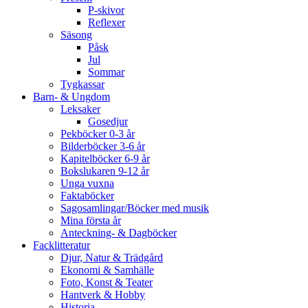
P-skivor
Reflexer
Säsong
Påsk
Jul
Sommar
Tygkassar
Barn- & Ungdom
Leksaker
Gosedjur
Pekböcker 0-3 år
Bilderböcker 3-6 år
Kapitelböcker 6-9 år
Bokslukaren 9-12 år
Unga vuxna
Faktaböcker
Sagosamlingar/Böcker med musik
Mina första år
Anteckning- & Dagböcker
Facklitteratur
Djur, Natur & Trädgård
Ekonomi & Samhälle
Foto, Konst & Teater
Hantverk & Hobby
Historia