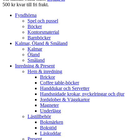
500 kr kvar till fri frakt.
Fyndhörna
Spel och pussel
Böcker
Kontorsmaterial
Barnböcker
Kalmar, Öland & Småland
Kalmar
Öland
Småland
Inredning & Present
Hem & inredning
Brickor
Coffee table-böcker
Handdukar och Servetter
Handsnidade krokar, nyckelringar och djur
Jordglober & Väggkartor
Magneter
Underlägg
Lästillbehör
Bokmärken
Bokstöd
Läskuddar
Present