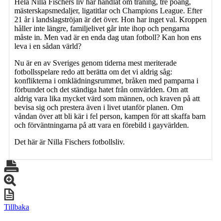
Hela Nilla Fischers liv har handlat om träning, tre poäng,
mästerskapsmedaljer, ligatitlar och Champions League. Efter
21 år i landslagströjan är det över. Hon har inget val. Kroppen
håller inte längre, familjelivet går inte ihop och pengarna
måste in. Men vad är en enda dag utan fotboll? Kan hon ens
leva i en sådan värld?
Nu är en av Sveriges genom tiderna mest meriterade
fotbollsspelare redo att berätta om det vi aldrig såg:
konflikterna i omklädningsrummet, bråken med pamparna i
förbundet och det ständiga hatet från omvärlden. Om att
aldrig vara lika mycket värd som männen, och kraven på att
bevisa sig och prestera även i livet utanför planen. Om
våndan över att bli kär i fel person, kampen för att skaffa barn
och förväntningarna på att vara en förebild i gayvärlden.
Det här är Nilla Fischers fotbollsliv.
Tillbaka