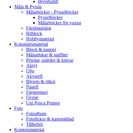
Blyertsstift
Måla & Pyssla
Målarböcker - Pysselböcker
Pysselböcker
Målarböcker för vuxna
Färgläggning
Ritblock
Hobbymaterial
Konstnärsmaterial
Block & papper
Målardukar & stafflier
Penslar, paletter & knivar
Akryl
Olja
Akvarell
Blyerts & ritkol
Pastell
Färgpennor
Övrigt
Uni Posca Pennor
Foto
Fotoalbum
Fotofickor & kartongblad
Tillbehör
Kontorsmaterial