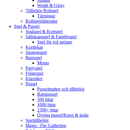
Mutant
Wrath & Glory
Tillbehör Rollspel
Tärningar
Rollspelslitteratur
Spel & Pussel
Småspel & Kortspel
Sällskapsspel & Familjespel
Spel för två spelare
Kortlekar
Strategispel
Barnspel
Memo
Partyspel
Frågespel
Klassiker
Pussel
Pusselmattor och tillbehör
Barnpussel
500 bitar
1000 bitar
1500+ bitar
Övriga pussel/Knep & knåp
Speltillbehör
Magic: The Gathering