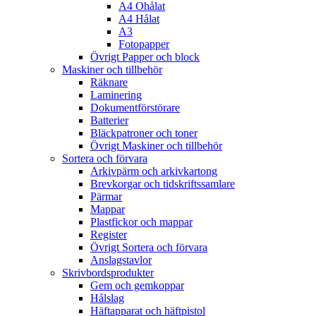
A4 Ohålat
A4 Hålat
A3
Fotopapper
Övrigt Papper och block
Maskiner och tillbehör
Räknare
Laminering
Dokumentförstörare
Batterier
Bläckpatroner och toner
Övrigt Maskiner och tillbehör
Sortera och förvara
Arkivpärm och arkivkartong
Brevkorgar och tidskriftssamlare
Pärmar
Mappar
Plastfickor och mappar
Register
Övrigt Sortera och förvara
Anslagstavlor
Skrivbordsprodukter
Gem och gemkoppar
Hålslag
Häftapparat och häftpistol