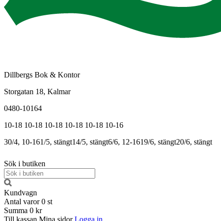
Dillbergs Bok & Kontor
Storgatan 18, Kalmar
0480-10164
10-18
10-18
10-18
10-18
10-18
10-16
30/4, 10-16
1/5, stängt
14/5, stängt
6/6, 12-16
19/6, stängt
20/6, stängt
Sök i butiken
Kundvagn
Antal varor
0
st
Summa
0 kr
Till kassan
Mina sidor
Logga in