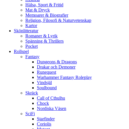
Hälsa, Sport & Fritid
Mat & Dryck
Memoarer & Biografier
Religion, Filosofi & Naturvetenskap
Kartor
Skönlitteratur
Romaner & Lyrik
Spänning & Thrillers
Pocket
Rollspel
Fantasy
Dungeons & Dragons
Drakar och Demoner
Runequest
Warhammer Fantasy Roleplay
Vindsjäl
Soulbound
Skräck
Call of Cthulhu
Chock
Nordiska Väsen
SciFi
Starfinder
Coriolis