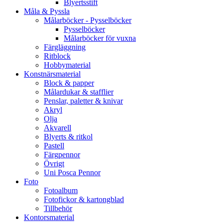
Blyertsstift
Måla & Pyssla
Målarböcker - Pysselböcker
Pysselböcker
Målarböcker för vuxna
Färgläggning
Ritblock
Hobbymaterial
Konstnärsmaterial
Block & papper
Målardukar & stafflier
Penslar, paletter & knivar
Akryl
Olja
Akvarell
Blyerts & ritkol
Pastell
Färgpennor
Övrigt
Uni Posca Pennor
Foto
Fotoalbum
Fotofickor & kartongblad
Tillbehör
Kontorsmaterial