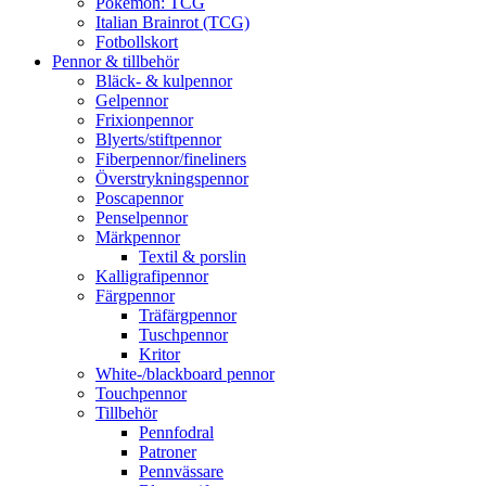
Pokémon: TCG
Italian Brainrot (TCG)
Fotbollskort
Pennor & tillbehör
Bläck- & kulpennor
Gelpennor
Frixionpennor
Blyerts/stiftpennor
Fiberpennor/fineliners
Överstrykningspennor
Poscapennor
Penselpennor
Märkpennor
Textil & porslin
Kalligrafipennor
Färgpennor
Träfärgpennor
Tuschpennor
Kritor
White-/blackboard pennor
Touchpennor
Tillbehör
Pennfodral
Patroner
Pennvässare