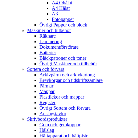
A4 Ohålat
A4 Hålat
A3
Fotopapper
Övrigt Papper och block
Maskiner och tillbehör
Räknare
Laminering
Dokumentförstörare
Batterier
Bläckpatroner och toner
Övrigt Maskiner och tillbehör
Sortera och förvara
Arkivpärm och arkivkartong
Brevkorgar och tidskriftssamlare
Pärmar
Mappar
Plastfickor och mappar
Register
Övrigt Sortera och förvara
Anslagstavlor
Skrivbordsprodukter
Gem och gemkoppar
Hålslag
Häftapparat och häftpistol