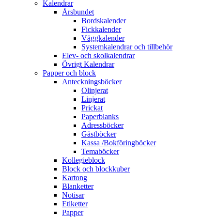
Kalendrar
Årsbundet
Bordskalender
Fickkalender
Väggkalender
Systemkalendrar och tillbehör
Elev- och skolkalendrar
Övrigt Kalendrar
Papper och block
Anteckningsböcker
Olinjerat
Linjerat
Prickat
Paperblanks
Adressböcker
Gästböcker
Kassa /Bokföringböcker
Temaböcker
Kollegieblock
Block och blockkuber
Kartong
Blanketter
Notisar
Etiketter
Papper