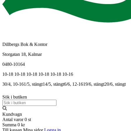
Dillbergs Bok & Kontor
Storgatan 18, Kalmar
0480-10164
10-18
10-18
10-18
10-18
10-18
10-16
30/4, 10-16
1/5, stängt
14/5, stängt
6/6, 12-16
19/6, stängt
20/6, stängt
Sök i butiken
Kundvagn
Antal varor
0
st
Summa
0 kr
Till kassan
Mina sidor
Logga in