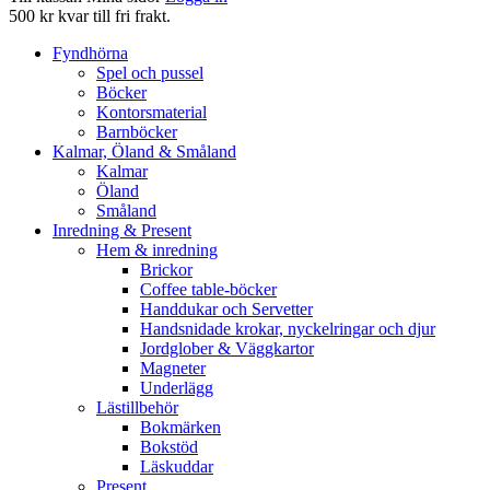
500 kr kvar till fri frakt.
Fyndhörna
Spel och pussel
Böcker
Kontorsmaterial
Barnböcker
Kalmar, Öland & Småland
Kalmar
Öland
Småland
Inredning & Present
Hem & inredning
Brickor
Coffee table-böcker
Handdukar och Servetter
Handsnidade krokar, nyckelringar och djur
Jordglober & Väggkartor
Magneter
Underlägg
Lästillbehör
Bokmärken
Bokstöd
Läskuddar
Present