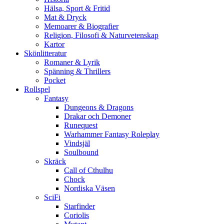
Hälsa, Sport & Fritid
Mat & Dryck
Memoarer & Biografier
Religion, Filosofi & Naturvetenskap
Kartor
Skönlitteratur
Romaner & Lyrik
Spänning & Thrillers
Pocket
Rollspel
Fantasy
Dungeons & Dragons
Drakar och Demoner
Runequest
Warhammer Fantasy Roleplay
Vindsjäl
Soulbound
Skräck
Call of Cthulhu
Chock
Nordiska Väsen
SciFi
Starfinder
Coriolis