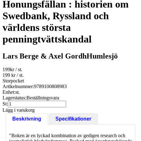
Honungsfällan : historien om
Swedbank, Ryssland och
världens största
penningtvättskandal
Lars Berge & Axel GordhHumlesjö
199
kr
/ st.
199 kr
/ st.
Storpocket
Artikelnummer:
9789100808983
Enhet:
st.
Lagerstatus:
Beställningsvara
St:
Lägg i varukorg
Beskrivning
Specifikationer
"Boken är en lyckad kombination av gedigen research och