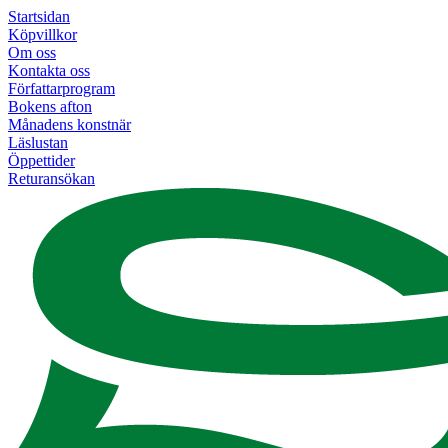
Startsidan
Köpvillkor
Om oss
Kontakta oss
Författarprogram
Bokens afton
Månadens konstnär
Läslustan
Öppettider
Returansökan