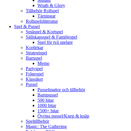
Mutant
Wrath & Glory
Tillbehör Rollspel
Tärningar
Rollspelslitteratur
Spel & Pussel
Småspel & Kortspel
Sällskapsspel & Familjespel
Spel för två spelare
Kortlekar
Strategispel
Barnspel
Memo
Partyspel
Frågespel
Klassiker
Pussel
Pusselmattor och tillbehör
Barnpussel
500 bitar
1000 bitar
1500+ bitar
Övriga pussel/Knep & knåp
Speltillbehör
Magic: The Gathering