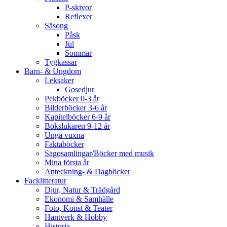
P-skivor
Reflexer
Säsong
Påsk
Jul
Sommar
Tygkassar
Barn- & Ungdom
Leksaker
Gosedjur
Pekböcker 0-3 år
Bilderböcker 3-6 år
Kapitelböcker 6-9 år
Bokslukaren 9-12 år
Unga vuxna
Faktaböcker
Sagosamlingar/Böcker med musik
Mina första år
Anteckning- & Dagböcker
Facklitteratur
Djur, Natur & Trädgård
Ekonomi & Samhälle
Foto, Konst & Teater
Hantverk & Hobby
Historia