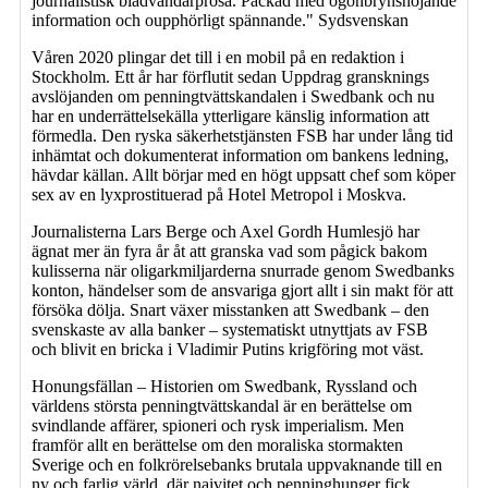
journalistisk bladvändarprosa. Packad med ögonbrynshöjande
information och oupphörligt spännande." Sydsvenskan
Våren 2020 plingar det till i en mobil på en redaktion i
Stockholm. Ett år har förflutit sedan Uppdrag gransknings
avslöjanden om penningtvättskandalen i Swedbank och nu
har en underrättelsekälla ytterligare känslig information att
förmedla. Den ryska säkerhetstjänsten FSB har under lång tid
inhämtat och dokumenterat information om bankens ledning,
hävdar källan. Allt börjar med en högt uppsatt chef som köper
sex av en lyxprostituerad på Hotel Metropol i Moskva.
Journalisterna Lars Berge och Axel Gordh Humlesjö har
ägnat mer än fyra år åt att granska vad som pågick bakom
kulisserna när oligarkmiljarderna snurrade genom Swedbanks
konton, händelser som de ansvariga gjort allt i sin makt för att
försöka dölja. Snart växer misstanken att Swedbank – den
svenskaste av alla banker – systematiskt utnyttjats av FSB
och blivit en bricka i Vladimir Putins krigföring mot väst.
Honungsfällan – Historien om Swedbank, Ryssland och
världens största penningtvättskandal är en berättelse om
svindlande affärer, spioneri och rysk imperialism. Men
framför allt en berättelse om den moraliska stormakten
Sverige och en folkrörelsebanks brutala uppvaknande till en
ny och farlig värld, där naivitet och penninghunger fick