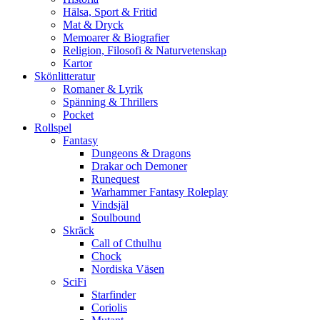
Hälsa, Sport & Fritid
Mat & Dryck
Memoarer & Biografier
Religion, Filosofi & Naturvetenskap
Kartor
Skönlitteratur
Romaner & Lyrik
Spänning & Thrillers
Pocket
Rollspel
Fantasy
Dungeons & Dragons
Drakar och Demoner
Runequest
Warhammer Fantasy Roleplay
Vindsjäl
Soulbound
Skräck
Call of Cthulhu
Chock
Nordiska Väsen
SciFi
Starfinder
Coriolis