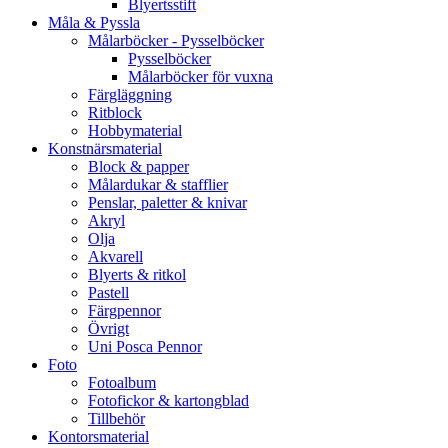
Blyertsstift
Måla & Pyssla
Målarböcker - Pysselböcker
Pysselböcker
Målarböcker för vuxna
Färgläggning
Ritblock
Hobbymaterial
Konstnärsmaterial
Block & papper
Målardukar & stafflier
Penslar, paletter & knivar
Akryl
Olja
Akvarell
Blyerts & ritkol
Pastell
Färgpennor
Övrigt
Uni Posca Pennor
Foto
Fotoalbum
Fotofickor & kartongblad
Tillbehör
Kontorsmaterial