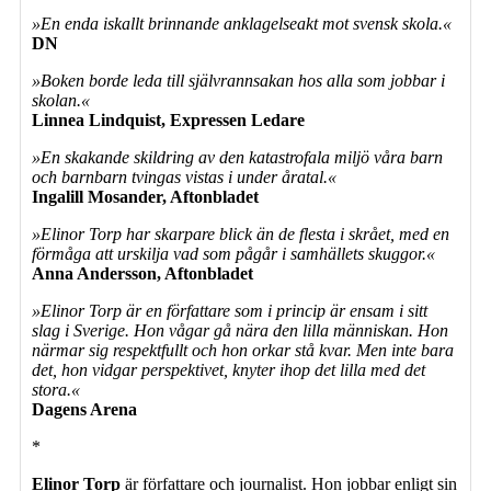
»En enda iskallt brinnande anklagelseakt mot svensk skola.«
DN
»Boken borde leda till självrannsakan hos alla som jobbar i
skolan.«
Linnea Lindquist, Expressen Ledare
»En skakande skildring av den katastrofala miljö våra barn
och barnbarn tvingas vistas i under åratal.«
Ingalill Mosander, Aftonbladet
»Elinor Torp har skarpare blick än de flesta i skrået, med en
förmåga att urskilja vad som pågår i samhällets skuggor.«
Anna Andersson, Aftonbladet
»Elinor Torp är en författare som i princip är ensam i sitt
slag i Sverige. Hon vågar gå nära den lilla människan. Hon
närmar sig respektfullt och hon orkar stå kvar. Men inte bara
det, hon vidgar perspektivet, knyter ihop det lilla med det
stora.«
Dagens Arena
*
Elinor Torp
är författare och journalist. Hon jobbar enligt sin