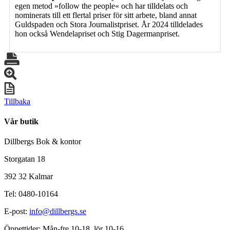
egen metod »follow the people« och har tilldelats och
nominerats till ett flertal priser för sitt arbete, bland annat
Guldspaden och Stora Journalistpriset. År 2024 tilldelades
hon också Wendelapriset och Stig Dagermanpriset.
Tillbaka
Vår butik
Dillbergs Bok & kontor
Storgatan 18
392 32 Kalmar
Tel: 0480-10164
E-post:
info@dillbergs.se
Öppettider: Mån-fre 10-18, lör 10-16