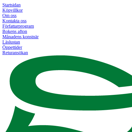
Startsidan
Köpvillkor
Om oss
Kontakta oss
Författarprogram
Bokens afton
Månadens konstnär
Läslustan
Öppettider
Returansökan