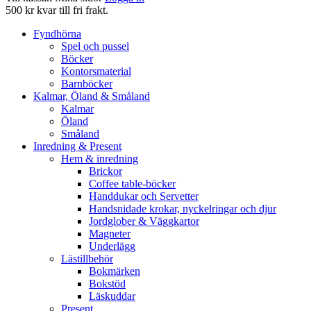
500 kr kvar till fri frakt.
Fyndhörna
Spel och pussel
Böcker
Kontorsmaterial
Barnböcker
Kalmar, Öland & Småland
Kalmar
Öland
Småland
Inredning & Present
Hem & inredning
Brickor
Coffee table-böcker
Handdukar och Servetter
Handsnidade krokar, nyckelringar och djur
Jordglober & Väggkartor
Magneter
Underlägg
Lästillbehör
Bokmärken
Bokstöd
Läskuddar
Present