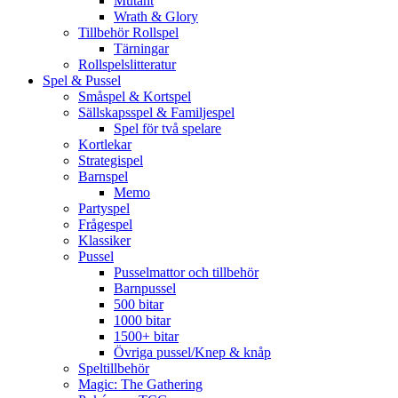
Mutant
Wrath & Glory
Tillbehör Rollspel
Tärningar
Rollspelslitteratur
Spel & Pussel
Småspel & Kortspel
Sällskapsspel & Familjespel
Spel för två spelare
Kortlekar
Strategispel
Barnspel
Memo
Partyspel
Frågespel
Klassiker
Pussel
Pusselmattor och tillbehör
Barnpussel
500 bitar
1000 bitar
1500+ bitar
Övriga pussel/Knep & knåp
Speltillbehör
Magic: The Gathering