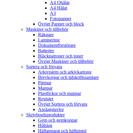
A4 Ohålat
A4 Hålat
A3
Fotopapper
Övrigt Papper och block
Maskiner och tillbehör
Räknare
Laminering
Dokumentförstörare
Batterier
Bläckpatroner och toner
Övrigt Maskiner och tillbehör
Sortera och förvara
Arkivpärm och arkivkartong
Brevkorgar och tidskriftssamlare
Pärmar
Mappar
Plastfickor och mappar
Register
Övrigt Sortera och förvara
Anslagstavlor
Skrivbordsprodukter
Gem och gemkoppar
Hålslag
Häftapparat och häftpistol