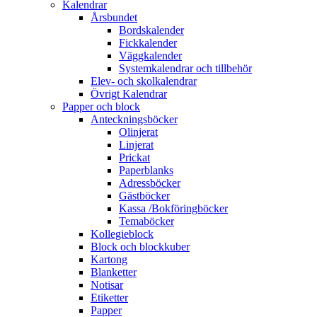
Kalendrar
Årsbundet
Bordskalender
Fickkalender
Väggkalender
Systemkalendrar och tillbehör
Elev- och skolkalendrar
Övrigt Kalendrar
Papper och block
Anteckningsböcker
Olinjerat
Linjerat
Prickat
Paperblanks
Adressböcker
Gästböcker
Kassa /Bokföringböcker
Temaböcker
Kollegieblock
Block och blockkuber
Kartong
Blanketter
Notisar
Etiketter
Papper