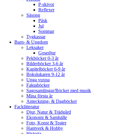
P-skivor
Reflexer
Säsong
Påsk
Jul
Sommar
Tygkassar
Barn- & Ungdom
Leksaker
Gosedjur
Pekböcker 0-3 år
Bilderböcker 3-6 år
Kapitelböcker 6-9 år
Bokslukaren 9-12 år
Unga vuxna
Faktaböcker
Sagosamlingar/Böcker med musik
Mina första år
Anteckning- & Dagböcker
Facklitteratur
Djur, Natur & Trädgård
Ekonomi & Samhälle
Foto, Konst & Teater
Hantverk & Hobby
Historia