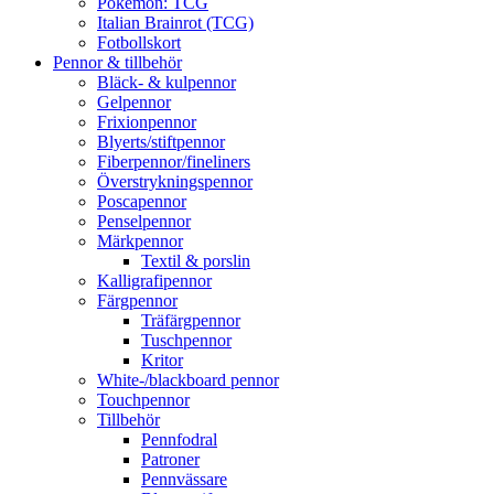
Pokémon: TCG
Italian Brainrot (TCG)
Fotbollskort
Pennor & tillbehör
Bläck- & kulpennor
Gelpennor
Frixionpennor
Blyerts/stiftpennor
Fiberpennor/fineliners
Överstrykningspennor
Poscapennor
Penselpennor
Märkpennor
Textil & porslin
Kalligrafipennor
Färgpennor
Träfärgpennor
Tuschpennor
Kritor
White-/blackboard pennor
Touchpennor
Tillbehör
Pennfodral
Patroner
Pennvässare