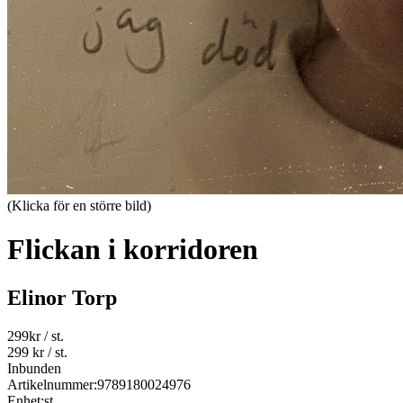
(Klicka för en större bild)
Flickan i korridoren
Elinor Torp
299
kr
/ st.
299 kr
/ st.
Inbunden
Artikelnummer:
9789180024976
Enhet:
st.