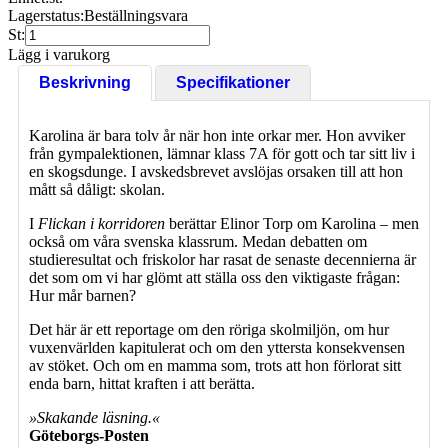
Lagerstatus:
Beställningsvara
St:
Lägg i varukorg
Beskrivning
Specifikationer
Karolina är bara tolv år när hon inte orkar mer. Hon avviker
från gympalektionen, lämnar klass 7A för gott och tar sitt liv i
en skogsdunge. I avskedsbrevet avslöjas orsaken till att hon
mått så dåligt: skolan.
I
Flickan i korridoren
berättar Elinor Torp om Karolina – men
också om våra svenska klassrum. Medan debatten om
studieresultat och friskolor har rasat de senaste decennierna är
det som om vi har glömt att ställa oss den viktigaste frågan:
Hur mår barnen?
Det här är ett reportage om den röriga skolmiljön, om hur
vuxenvärlden kapitulerat och om den yttersta konsekvensen
av stöket. Och om en mamma som, trots att hon förlorat sitt
enda barn, hittat kraften i att berätta.
»Skakande läsning.«
Göteborgs-Posten