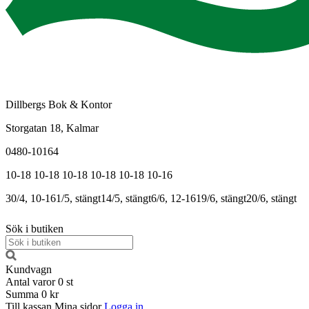
Dillbergs Bok & Kontor
Storgatan 18, Kalmar
0480-10164
10-18
10-18
10-18
10-18
10-18
10-16
30/4, 10-16
1/5, stängt
14/5, stängt
6/6, 12-16
19/6, stängt
20/6, stängt
Sök i butiken
Kundvagn
Antal varor
0
st
Summa
0 kr
Till kassan
Mina sidor
Logga in