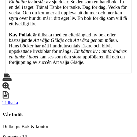
Ett bättre liv
består av sju delar. Se den som en handbok. Ta
en del i taget. Träna! Tanke för tanke. Dag för dag. Vecka för
vecka. Och du kommer att uppleva att du mer och mer kan
styra över hur du mår i ditt eget liv. En bok för dig som vill få
ett lyckligt liv.
Kay Pollak
är tillbaka med en efterlängtad ny bok efter
bästsäljande
Att välja Glädje
och
Att växa genom möten
.
Hans böcker har nått hundratusentals läsare och blivit
uppskattade livsbiblar för många.
Ett bättre liv : att förändras
en tanke i taget
kan ses som den stora uppföljaren till och en
fördjupning av succén Att välja Glädje.
Tillbaka
Vår butik
Dillbergs Bok & kontor
Storgatan 18