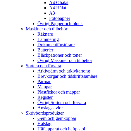
A4 Ohålat
A4 Hålat
A3
Fotopapper
Övrigt Papper och block
Maskiner och tillbehör
Räknare
Laminering
Dokumentförstörare
Batterier
Bläckpatroner och toner
Övrigt Maskiner och tillbehör
Sortera och förvara
Arkivpärm och arkivkartong
Brevkorgar och tidskriftssamlare
Pärmar
Mappar
Plastfickor och mappar
Register
Övrigt Sortera och förvara
Anslagstavlor
Skrivbordsprodukter
Gem och gemkoppar
Hålslag
Häftapparat och häftpistol