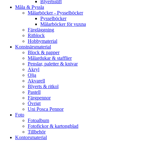
Blyertsstift
Måla & Pyssla
Målarböcker - Pysselböcker
Pysselböcker
Målarböcker för vuxna
Färgläggning
Ritblock
Hobbymaterial
Konstnärsmaterial
Block & papper
Målardukar & stafflier
Penslar, paletter & knivar
Akryl
Olja
Akvarell
Blyerts & ritkol
Pastell
Färgpennor
Övrigt
Uni Posca Pennor
Foto
Fotoalbum
Fotofickor & kartongblad
Tillbehör
Kontorsmaterial