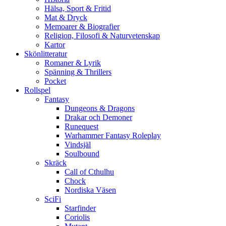
Hälsa, Sport & Fritid
Mat & Dryck
Memoarer & Biografier
Religion, Filosofi & Naturvetenskap
Kartor
Skönlitteratur
Romaner & Lyrik
Spänning & Thrillers
Pocket
Rollspel
Fantasy
Dungeons & Dragons
Drakar och Demoner
Runequest
Warhammer Fantasy Roleplay
Vindsjäl
Soulbound
Skräck
Call of Cthulhu
Chock
Nordiska Väsen
SciFi
Starfinder
Coriolis