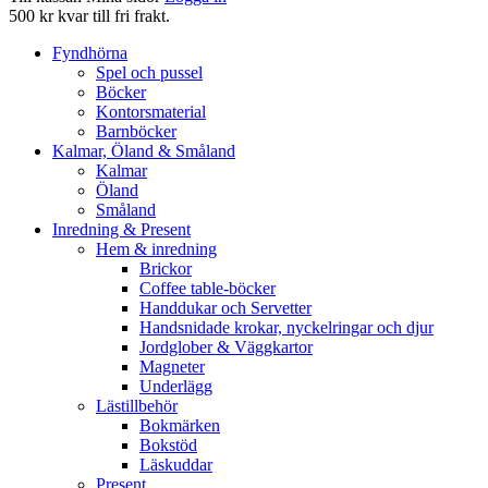
500 kr kvar till fri frakt.
Fyndhörna
Spel och pussel
Böcker
Kontorsmaterial
Barnböcker
Kalmar, Öland & Småland
Kalmar
Öland
Småland
Inredning & Present
Hem & inredning
Brickor
Coffee table-böcker
Handdukar och Servetter
Handsnidade krokar, nyckelringar och djur
Jordglober & Väggkartor
Magneter
Underlägg
Lästillbehör
Bokmärken
Bokstöd
Läskuddar
Present