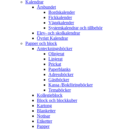
Kalendrar
Årsbundet
Bordskalender
Fickkalender
Väggkalender
Systemkalendrar och tillbehör
Elev- och skolkalendrar
Övrigt Kalendrar
Papper och block
Anteckningsböcker
Olinjerat
Linjerat
Prickat
Paperblanks
Adressböcker
Gästböcker
Kassa /Bokföringböcker
Temaböcker
Kollegieblock
Block och blockkuber
Kartong
Blanketter
Notisar
Etiketter
Papper