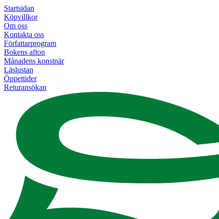
Startsidan
Köpvillkor
Om oss
Kontakta oss
Författarprogram
Bokens afton
Månadens konstnär
Läslustan
Öppettider
Returansökan