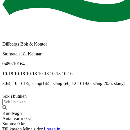
Dillbergs Bok & Kontor
Storgatan 18, Kalmar
0480-10164
10-18
10-18
10-18
10-18
10-18
10-16
30/4, 10-16
1/5, stängt
14/5, stängt
6/6, 12-16
19/6, stängt
20/6, stängt
Sök i butiken
Kundvagn
Antal varor
0
st
Summa
0 kr
Till kassan
Mina sidor
Logga in