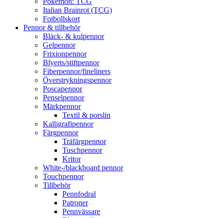
Pokémon: TCG
Italian Brainrot (TCG)
Fotbollskort
Pennor & tillbehör
Bläck- & kulpennor
Gelpennor
Frixionpennor
Blyerts/stiftpennor
Fiberpennor/fineliners
Överstrykningspennor
Poscapennor
Penselpennor
Märkpennor
Textil & porslin
Kalligrafipennor
Färgpennor
Träfärgpennor
Tuschpennor
Kritor
White-/blackboard pennor
Touchpennor
Tillbehör
Pennfodral
Patroner
Pennvässare