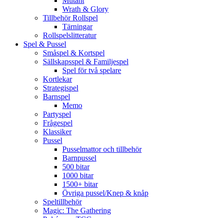
Mutant
Wrath & Glory
Tillbehör Rollspel
Tärningar
Rollspelslitteratur
Spel & Pussel
Småspel & Kortspel
Sällskapsspel & Familjespel
Spel för två spelare
Kortlekar
Strategispel
Barnspel
Memo
Partyspel
Frågespel
Klassiker
Pussel
Pusselmattor och tillbehör
Barnpussel
500 bitar
1000 bitar
1500+ bitar
Övriga pussel/Knep & knåp
Speltillbehör
Magic: The Gathering