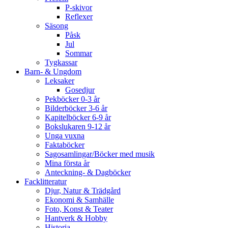
P-skivor
Reflexer
Säsong
Påsk
Jul
Sommar
Tygkassar
Barn- & Ungdom
Leksaker
Gosedjur
Pekböcker 0-3 år
Bilderböcker 3-6 år
Kapitelböcker 6-9 år
Bokslukaren 9-12 år
Unga vuxna
Faktaböcker
Sagosamlingar/Böcker med musik
Mina första år
Anteckning- & Dagböcker
Facklitteratur
Djur, Natur & Trädgård
Ekonomi & Samhälle
Foto, Konst & Teater
Hantverk & Hobby
Historia