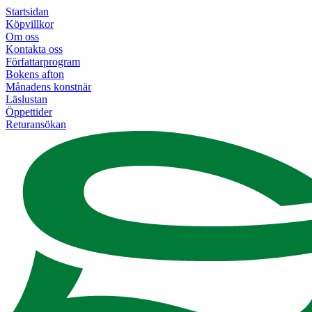
Startsidan
Köpvillkor
Om oss
Kontakta oss
Författarprogram
Bokens afton
Månadens konstnär
Läslustan
Öppettider
Returansökan