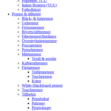
Pokémon: TCG
Italian Brainrot (TCG)
Fotbollskort
Pennor & tillbehör
Bläck- & kulpennor
Gelpennor
Frixionpennor
Blyerts/stiftpennor
Fiberpennor/fineliners
Överstrykningspennor
Poscapennor
Penselpennor
Märkpennor
Textil & porslin
Kalligrafipennor
Färgpennor
Träfärgpennor
Tuschpennor
Kritor
White-/blackboard pennor
Touchpennor
Tillbehör
Pennfodral
Patroner
Pennvässare