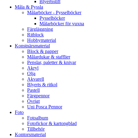
Blyertsstift
Måla & Pyssla
Målarböcker - Pysselböcker
Pysselböcker
Målarböcker för vuxna
Färgläggning
Ritblock
Hobbymaterial
Konstnärsmaterial
Block & papper
Målardukar & stafflier
Penslar, paletter & knivar
Akryl
Olja
Akvarell
Blyerts & ritkol
Pastell
Färgpennor
Övrigt
Uni Posca Pennor
Foto
Fotoalbum
Fotofickor & kartongblad
Tillbehör
Kontorsmaterial