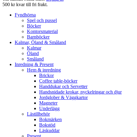
500 kr kvar till fri frakt.
Fyndhörna
Spel och pussel
Böcker
Kontorsmaterial
Barnböcker
Kalmar, Öland & Småland
Kalmar
Öland
Småland
Inredning & Present
Hem & inredning
Brickor
Coffee table-böcker
Handdukar och Servetter
Handsnidade krokar, nyckelringar och djur
Jordglober & Väggkartor
Magneter
Underlägg
Lästillbehör
Bokmärken
Bokstöd
Läskuddar
Present