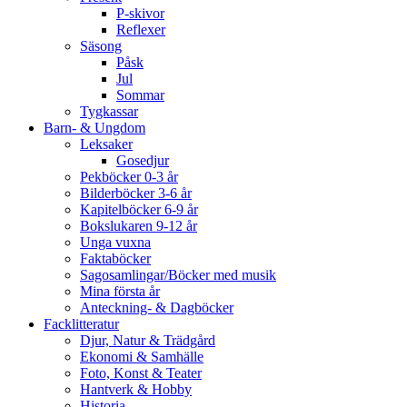
P-skivor
Reflexer
Säsong
Påsk
Jul
Sommar
Tygkassar
Barn- & Ungdom
Leksaker
Gosedjur
Pekböcker 0-3 år
Bilderböcker 3-6 år
Kapitelböcker 6-9 år
Bokslukaren 9-12 år
Unga vuxna
Faktaböcker
Sagosamlingar/Böcker med musik
Mina första år
Anteckning- & Dagböcker
Facklitteratur
Djur, Natur & Trädgård
Ekonomi & Samhälle
Foto, Konst & Teater
Hantverk & Hobby
Historia