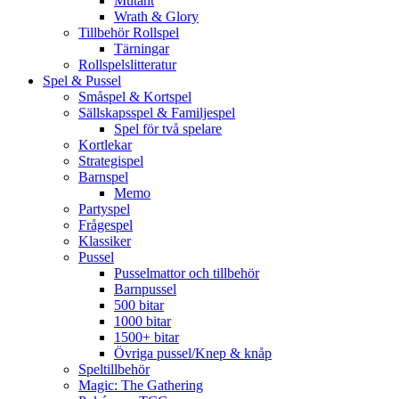
Mutant
Wrath & Glory
Tillbehör Rollspel
Tärningar
Rollspelslitteratur
Spel & Pussel
Småspel & Kortspel
Sällskapsspel & Familjespel
Spel för två spelare
Kortlekar
Strategispel
Barnspel
Memo
Partyspel
Frågespel
Klassiker
Pussel
Pusselmattor och tillbehör
Barnpussel
500 bitar
1000 bitar
1500+ bitar
Övriga pussel/Knep & knåp
Speltillbehör
Magic: The Gathering