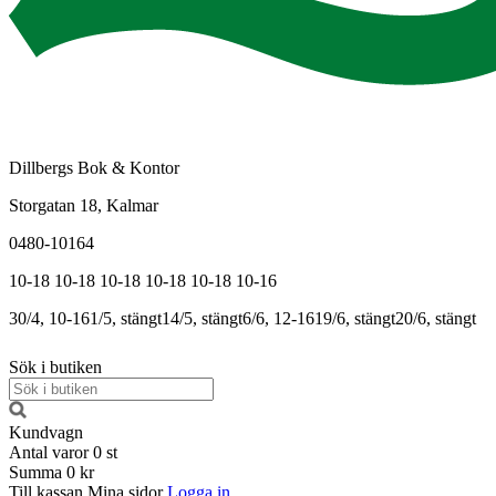
Dillbergs Bok & Kontor
Storgatan 18, Kalmar
0480-10164
10-18
10-18
10-18
10-18
10-18
10-16
30/4, 10-16
1/5, stängt
14/5, stängt
6/6, 12-16
19/6, stängt
20/6, stängt
Sök i butiken
Kundvagn
Antal varor
0
st
Summa
0 kr
Till kassan
Mina sidor
Logga in