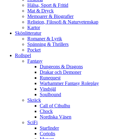
Hälsa, Sport & Fritid
Mat & Dryck
Memoarer & Biografier
Religion, Filosofi & Naturvetenskap
Kartor
Skönlitteratur
Romaner & Lyrik
Spänning & Thrillers
Pocket
Rollspel
Fantasy
Dungeons & Dragons
Drakar och Demoner
Runequest
Warhammer Fantasy Roleplay
Vindsjäl
Soulbound
Skräck
Call of Cthulhu
Chock
Nordiska Väsen
SciFi
Starfinder
Coriolis