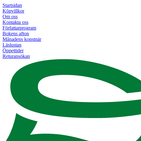
Startsidan
Köpvillkor
Om oss
Kontakta oss
Författarprogram
Bokens afton
Månadens konstnär
Läslustan
Öppettider
Returansökan