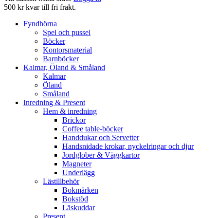
500 kr kvar till fri frakt.
Fyndhörna
Spel och pussel
Böcker
Kontorsmaterial
Barnböcker
Kalmar, Öland & Småland
Kalmar
Öland
Småland
Inredning & Present
Hem & inredning
Brickor
Coffee table-böcker
Handdukar och Servetter
Handsnidade krokar, nyckelringar och djur
Jordglober & Väggkartor
Magneter
Underlägg
Lästillbehör
Bokmärken
Bokstöd
Läskuddar
Present