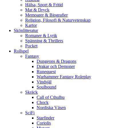
Hälsa, Sport & Fritid
Mat & Dryck
Memoarer & Biografier
Religion, Filosofi & Naturvetenskap
Kartor
Skönlitteratur
Romaner & Lyrik
Spänning & Thrillers
Pocket
Rollspel
Fantasy
Dungeons & Dragons
Drakar och Demoner
Runequest
Warhammer Fantasy Roleplay
Vindsjäl
Soulbound
Skräck
Call of Cthulhu
Chock
Nordiska Väsen
SciFi
Starfinder
Coriolis