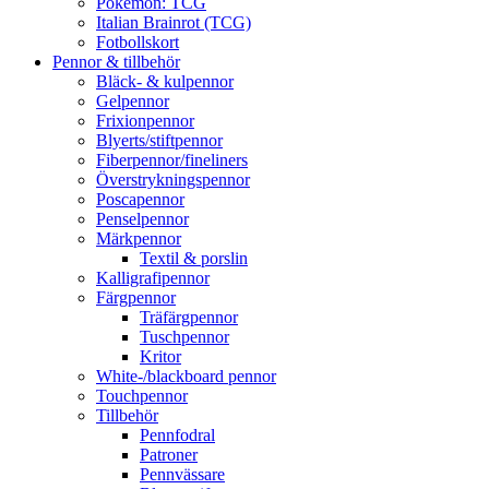
Pokémon: TCG
Italian Brainrot (TCG)
Fotbollskort
Pennor & tillbehör
Bläck- & kulpennor
Gelpennor
Frixionpennor
Blyerts/stiftpennor
Fiberpennor/fineliners
Överstrykningspennor
Poscapennor
Penselpennor
Märkpennor
Textil & porslin
Kalligrafipennor
Färgpennor
Träfärgpennor
Tuschpennor
Kritor
White-/blackboard pennor
Touchpennor
Tillbehör
Pennfodral
Patroner
Pennvässare