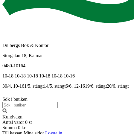
Dillbergs Bok & Kontor
Storgatan 18, Kalmar
0480-10164
10-18
10-18
10-18
10-18
10-18
10-16
30/4, 10-16
1/5, stängt
14/5, stängt
6/6, 12-16
19/6, stängt
20/6, stängt
Sök i butiken
Kundvagn
Antal varor
0
st
Summa
0 kr
Till kassan
Mina sidor
Logga in