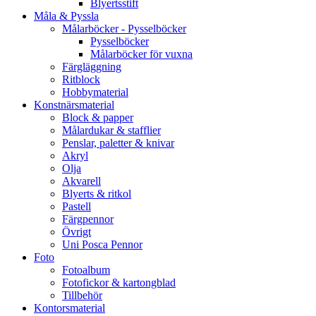
Blyertsstift
Måla & Pyssla
Målarböcker - Pysselböcker
Pysselböcker
Målarböcker för vuxna
Färgläggning
Ritblock
Hobbymaterial
Konstnärsmaterial
Block & papper
Målardukar & stafflier
Penslar, paletter & knivar
Akryl
Olja
Akvarell
Blyerts & ritkol
Pastell
Färgpennor
Övrigt
Uni Posca Pennor
Foto
Fotoalbum
Fotofickor & kartongblad
Tillbehör
Kontorsmaterial