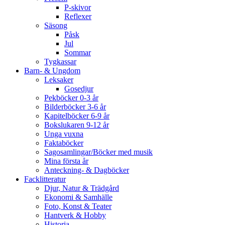
P-skivor
Reflexer
Säsong
Påsk
Jul
Sommar
Tygkassar
Barn- & Ungdom
Leksaker
Gosedjur
Pekböcker 0-3 år
Bilderböcker 3-6 år
Kapitelböcker 6-9 år
Bokslukaren 9-12 år
Unga vuxna
Faktaböcker
Sagosamlingar/Böcker med musik
Mina första år
Anteckning- & Dagböcker
Facklitteratur
Djur, Natur & Trädgård
Ekonomi & Samhälle
Foto, Konst & Teater
Hantverk & Hobby
Historia