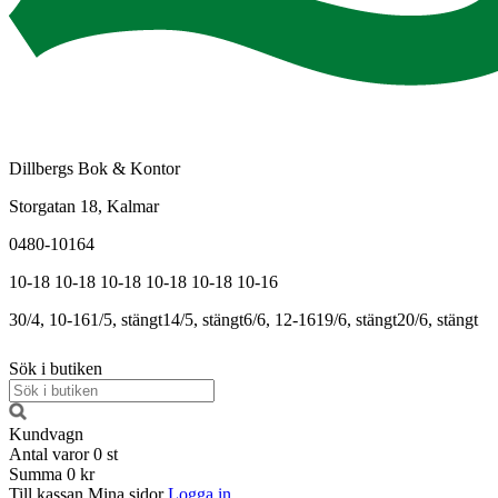
Dillbergs Bok & Kontor
Storgatan 18, Kalmar
0480-10164
10-18
10-18
10-18
10-18
10-18
10-16
30/4, 10-16
1/5, stängt
14/5, stängt
6/6, 12-16
19/6, stängt
20/6, stängt
Sök i butiken
Kundvagn
Antal varor
0
st
Summa
0 kr
Till kassan
Mina sidor
Logga in