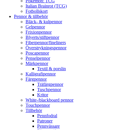
Pokémon: TCG
Italian Brainrot (TCG)
Fotbollskort
Pennor & tillbehör
Bläck- & kulpennor
Gelpennor
Frixionpennor
Blyerts/stiftpennor
Fiberpennor/fineliners
Överstrykningspennor
Poscapennor
Penselpennor
Märkpennor
Textil & porslin
Kalligrafipennor
Färgpennor
Träfärgpennor
Tuschpennor
Kritor
White-/blackboard pennor
Touchpennor
Tillbehör
Pennfodral
Patroner
Pennvässare