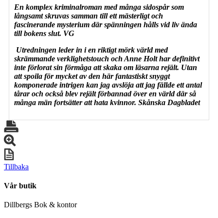
En komplex kriminalroman med många sidospår som
långsamt skruvas samman till ett mästerligt och
fascinerande mysterium där spänningen hålls vid liv ända
till bokens slut. VG
Utredningen leder in i en riktigt mörk värld med
skrämmande verklighetstouch och Anne Holt har definitivt
inte förlorat sin förmåga att skaka om läsarna rejält. Utan
att spoila för mycket av den här fantastiskt snyggt
komponerade intrigen kan jag avslöja att jag fällde ett antal
tårar och också blev rejält förbannad över en värld där så
många män fortsätter att hata kvinnor. Skånska Dagbladet
Tillbaka
Vår butik
Dillbergs Bok & kontor