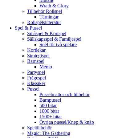
Mutant
Wrath & Glory
Tillbehör Rollspel
Tärningar
Rollspelslitteratur
Spel & Pussel
Småspel & Kortspel
Sällskapsspel & Familjespel
Spel för två spelare
Kortlekar
Strategispel
Barnspel
Memo
Partyspel
Frågespel
Klassiker
Pussel
Pusselmattor och tillbehör
Barnpussel
500 bitar
1000 bitar
1500+ bitar
Övriga pussel/Knep & knåp
Speltillbehör
Magic: The Gathering