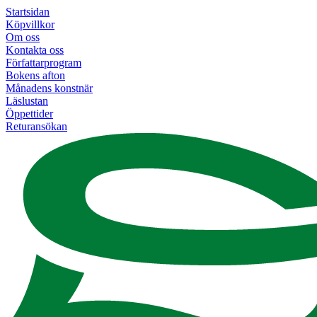
Startsidan
Köpvillkor
Om oss
Kontakta oss
Författarprogram
Bokens afton
Månadens konstnär
Läslustan
Öppettider
Returansökan