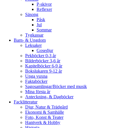
P-skivor
Reflexer
Säsong
Påsk
Jul
Sommar
Tygkassar
Barn- & Ungdom
Leksaker
Gosedjur
Pekböcker 0-3 år
Bilderböcker 3-6 år
Kapitelböcker 6-9 år
Bokslukaren 9-12 år
Unga vuxna
Faktaböcker
Sagosamlingar/Böcker med musik
Mina första år
Anteckning- & Dagböcker
Facklitteratur
Djur, Natur & Trädgård
Ekonomi & Samhälle
Foto, Konst & Teater
Hantverk & Hobby
Historia