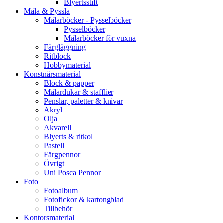
Blyertsstift
Måla & Pyssla
Målarböcker - Pysselböcker
Pysselböcker
Målarböcker för vuxna
Färgläggning
Ritblock
Hobbymaterial
Konstnärsmaterial
Block & papper
Målardukar & stafflier
Penslar, paletter & knivar
Akryl
Olja
Akvarell
Blyerts & ritkol
Pastell
Färgpennor
Övrigt
Uni Posca Pennor
Foto
Fotoalbum
Fotofickor & kartongblad
Tillbehör
Kontorsmaterial