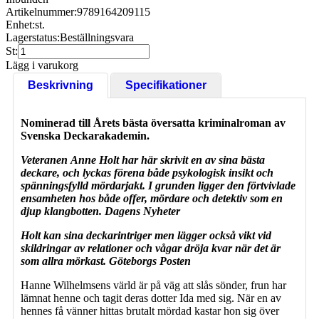
Artikelnummer:
9789164209115
Enhet:
st.
Lagerstatus:
Beställningsvara
St:
Lägg i varukorg
Beskrivning
Specifikationer
Nominerad till Årets bästa översatta kriminalroman av
Svenska Deckarakademin.
Veteranen
Anne Holt har här skrivit en av sina bästa
deckare, och lyckas förena både psykologisk insikt och
spänningsfylld mördarjakt. I grunden ligger den förtvivlade
ensamheten hos både offer, mördare och detektiv som en
djup klangbotten. Dagens Nyheter
Holt kan sina deckarintriger men lägger också vikt vid
skildringar av relationer och vågar dröja kvar när det är
som allra mörkast. Göteborgs Posten
Hanne Wilhelmsens värld är på väg att slås sönder, frun har
lämnat henne och tagit deras dotter Ida med sig. När en av
hennes få vänner hittas brutalt mördad kastar hon sig över