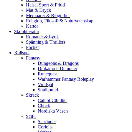
Hälsa, Sport & Fritid
Mat & Dryck
Memoarer & Biografier
Religion, Filosofi & Naturvetenskap
Kartor
Skönlitteratur
Romaner & Lyrik
Spänning & Thrillers
Pocket
Rollspel
Fantasy
Dungeons & Dragons
Drakar och Demoner
Runequest
Warhammer Fantasy Roleplay
Vindsjäl
Soulbound
Skräck
Call of Cthulhu
Chock
Nordiska Väsen
SciFi
Starfinder
Coriolis