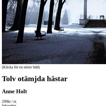
(Klicka för en större bild)
Tolv otämjda hästar
Anne Holt
299
kr
/ st.
Inbunden