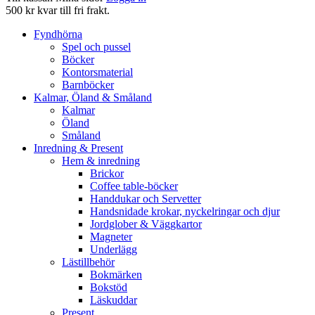
500 kr kvar till fri frakt.
Fyndhörna
Spel och pussel
Böcker
Kontorsmaterial
Barnböcker
Kalmar, Öland & Småland
Kalmar
Öland
Småland
Inredning & Present
Hem & inredning
Brickor
Coffee table-böcker
Handdukar och Servetter
Handsnidade krokar, nyckelringar och djur
Jordglober & Väggkartor
Magneter
Underlägg
Lästillbehör
Bokmärken
Bokstöd
Läskuddar
Present