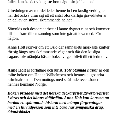
fallet, kanske det viktigaste hon någonsin jobbat med.
Utredningen av mordet leder henne in i en kuslig verklighet
när det också visar sig att ett antal oförklarliga graviditeter är
en del av en större, skrämmande helhet.
Sömnlös och desperat arbetar Hanne dygnet runt och kommer
till slut fram till en sanning som inte går att leva med. För
någon.
Anne Holt skriver om ett Oslo där samhällets mörkaste krafter
rör sig längs nya skrämmande vägar och där den kusliga
sagans tolv otämjda hästar bokstavligen blivit till ett ledmotiv.
Anne Holt
är författare och jurist.
Tolv otämjda hästar
är den
tolfte boken om Hanne Wilhelmsen och hennes tjugoandra
kriminalroman. Den mottogs med strålande recensioner i
hennes hemland Norge.
Boken prisades med det norska deckarpriset Riverton-priset
i våras och det känns välförtjänt. Anne Holt kan konsten att
berätta en spännande historia med många förgreningar
med en huvudperson som inte bara har sympatiska drag.
Ölandsbladet