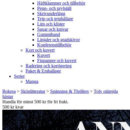
Häftklammer och tillbehör
Penn- och prylställ
Skrivunderlägg
Tejp och tejphållare
Lim och klister
Saxar och knivar
Gummiband
Linjaler och gradskivor
Konferenstillbehör
Kort och kuvert
Kuvert
Finpapper och kuvert
Radering och korrigering
Paket & Emballage
Serier
Manga
Bokrea
>
Skönlitteratur
>
Spänning & Thrillers
>
Tolv otämjda
hästar
Handla för minst 500 kr för fri frakt.
500 kr kvar