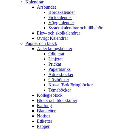
Kalendrar
Årsbundet
Bordskalender
Fickkalender
Väggkalender
Systemkalendrar och tillbehör
Elev- och skolkalendrar
Övrigt Kalendrar
Papper och block
Anteckningsböcker
Olinjerat
Linjerat
Prickat
Paperblanks
Adressböcker
Gästböcker
Kassa /Bokföringböcker
Temaböcker
Kollegieblock
Block och blockkuber
Kartong
Blanketter
Notisar
Etiketter
Papper