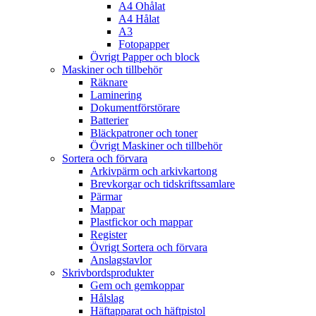
A4 Ohålat
A4 Hålat
A3
Fotopapper
Övrigt Papper och block
Maskiner och tillbehör
Räknare
Laminering
Dokumentförstörare
Batterier
Bläckpatroner och toner
Övrigt Maskiner och tillbehör
Sortera och förvara
Arkivpärm och arkivkartong
Brevkorgar och tidskriftssamlare
Pärmar
Mappar
Plastfickor och mappar
Register
Övrigt Sortera och förvara
Anslagstavlor
Skrivbordsprodukter
Gem och gemkoppar
Hålslag
Häftapparat och häftpistol