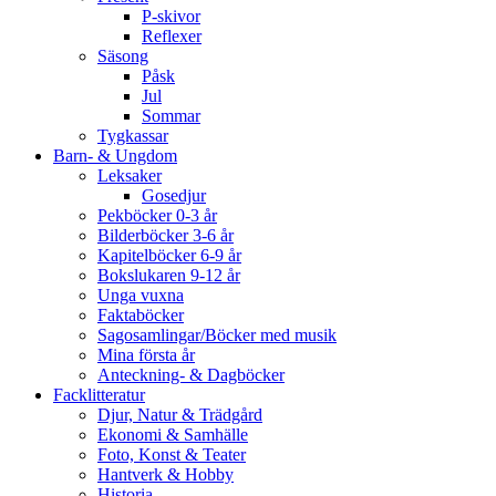
P-skivor
Reflexer
Säsong
Påsk
Jul
Sommar
Tygkassar
Barn- & Ungdom
Leksaker
Gosedjur
Pekböcker 0-3 år
Bilderböcker 3-6 år
Kapitelböcker 6-9 år
Bokslukaren 9-12 år
Unga vuxna
Faktaböcker
Sagosamlingar/Böcker med musik
Mina första år
Anteckning- & Dagböcker
Facklitteratur
Djur, Natur & Trädgård
Ekonomi & Samhälle
Foto, Konst & Teater
Hantverk & Hobby
Historia