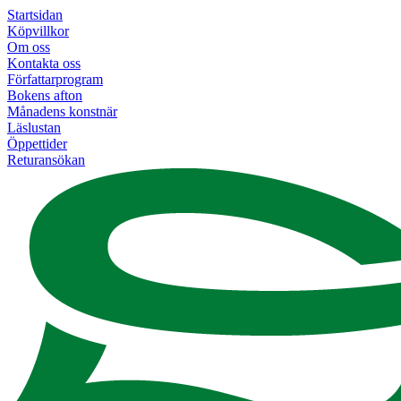
Startsidan
Köpvillkor
Om oss
Kontakta oss
Författarprogram
Bokens afton
Månadens konstnär
Läslustan
Öppettider
Returansökan