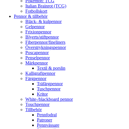
Pokémon: TCG
Italian Brainrot (TCG)
Fotbollskort
Pennor & tillbehör
Bläck- & kulpennor
Gelpennor
Frixionpennor
Blyerts/stiftpennor
Fiberpennor/fineliners
Överstrykningspennor
Poscapennor
Penselpennor
Märkpennor
Textil & porslin
Kalligrafipennor
Färgpennor
Träfärgpennor
Tuschpennor
Kritor
White-/blackboard pennor
Touchpennor
Tillbehör
Pennfodral
Patroner
Pennvässare