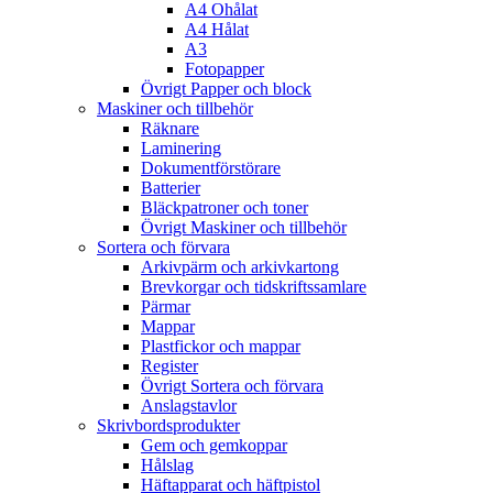
A4 Ohålat
A4 Hålat
A3
Fotopapper
Övrigt Papper och block
Maskiner och tillbehör
Räknare
Laminering
Dokumentförstörare
Batterier
Bläckpatroner och toner
Övrigt Maskiner och tillbehör
Sortera och förvara
Arkivpärm och arkivkartong
Brevkorgar och tidskriftssamlare
Pärmar
Mappar
Plastfickor och mappar
Register
Övrigt Sortera och förvara
Anslagstavlor
Skrivbordsprodukter
Gem och gemkoppar
Hålslag
Häftapparat och häftpistol