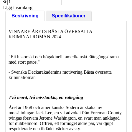
St:
Lägg i varukorg
Beskrivning
Specifikationer
VINNARE ÅRETS BÄSTA ÖVERSATTA
KRIMINALROMAN 2024
"Ett historiskt och högaktuellt amerikanskt rättegångsdrama
med stort patos."
- Svenska Deckarakademins motivering Bästa översatta
kriminalroman
Två mord, två misstänkta, en rättegång
Året är 1968 och amerikanska Södern är skakat av
motsättningar. Jack Lee, en vit advokat från Freeman County,
tvingas försvara Jerome Washington, en svart man anklagad
för dubbelmord. Offren, ett förmöget äldre par, var djupt
respekterade och illdådet väcker avsky.