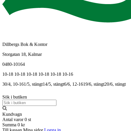
Dillbergs Bok & Kontor
Storgatan 18, Kalmar
0480-10164
10-18
10-18
10-18
10-18
10-18
10-16
30/4, 10-16
1/5, stängt
14/5, stängt
6/6, 12-16
19/6, stängt
20/6, stängt
Sök i butiken
Kundvagn
Antal varor
0
st
Summa
0 kr
Till kassan
Mina sidor
Logga in