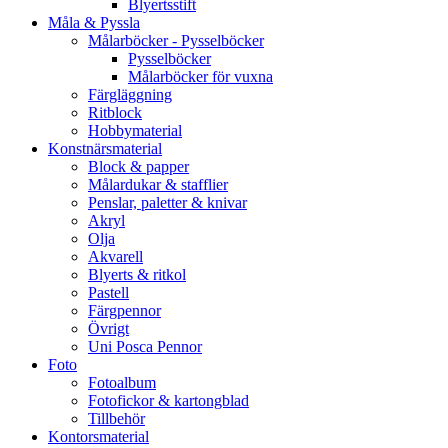
Blyertsstift
Måla & Pyssla
Målarböcker - Pysselböcker
Pysselböcker
Målarböcker för vuxna
Färgläggning
Ritblock
Hobbymaterial
Konstnärsmaterial
Block & papper
Målardukar & stafflier
Penslar, paletter & knivar
Akryl
Olja
Akvarell
Blyerts & ritkol
Pastell
Färgpennor
Övrigt
Uni Posca Pennor
Foto
Fotoalbum
Fotofickor & kartongblad
Tillbehör
Kontorsmaterial