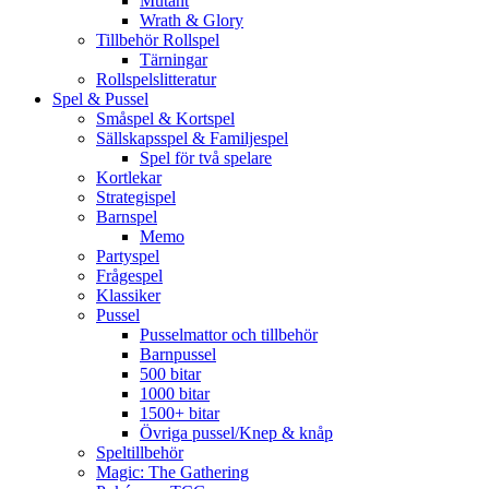
Mutant
Wrath & Glory
Tillbehör Rollspel
Tärningar
Rollspelslitteratur
Spel & Pussel
Småspel & Kortspel
Sällskapsspel & Familjespel
Spel för två spelare
Kortlekar
Strategispel
Barnspel
Memo
Partyspel
Frågespel
Klassiker
Pussel
Pusselmattor och tillbehör
Barnpussel
500 bitar
1000 bitar
1500+ bitar
Övriga pussel/Knep & knåp
Speltillbehör
Magic: The Gathering