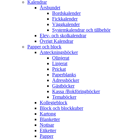
Kalendrar
Årsbundet
Bordskalender
Fickkalender
Väggkalender
Systemkalendrar och tillbehör
Elev- och skolkalendrar
Övrigt Kalendrar
Papper och block
Anteckningsböcker
Olinjerat
Linjerat
Prickat
Paperblanks
Adressböcker
Gästböcker
Kassa /Bokföringböcker
Temaböcker
Kollegieblock
Block och blockkuber
Kartong
Blanketter
Notisar
Etiketter
Papper