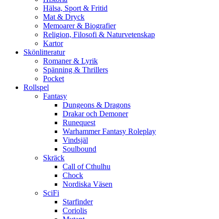
Hälsa, Sport & Fritid
Mat & Dryck
Memoarer & Biografier
Religion, Filosofi & Naturvetenskap
Kartor
Skönlitteratur
Romaner & Lyrik
Spänning & Thrillers
Pocket
Rollspel
Fantasy
Dungeons & Dragons
Drakar och Demoner
Runequest
Warhammer Fantasy Roleplay
Vindsjäl
Soulbound
Skräck
Call of Cthulhu
Chock
Nordiska Väsen
SciFi
Starfinder
Coriolis