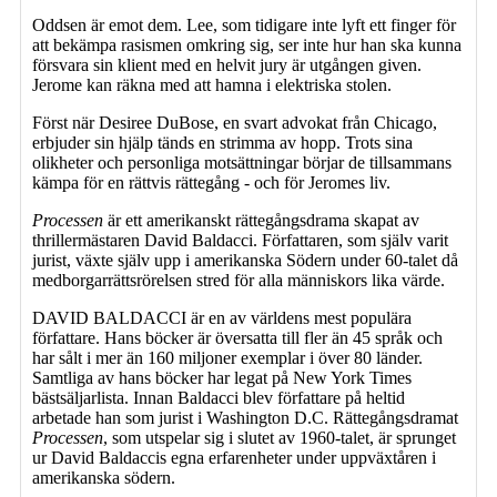
Oddsen är emot dem. Lee, som tidigare inte lyft ett finger för
att bekämpa rasismen omkring sig, ser inte hur han ska kunna
försvara sin klient med en helvit jury är utgången given.
Jerome kan räkna med att hamna i elektriska stolen.
Först när Desiree DuBose, en svart advokat från Chicago,
erbjuder sin hjälp tänds en strimma av hopp. Trots sina
olikheter och personliga motsättningar börjar de tillsammans
kämpa för en rättvis rättegång - och för Jeromes liv.
Processen
är ett amerikanskt rättegångsdrama skapat av
thrillermästaren David Baldacci. Författaren, som själv varit
jurist, växte själv upp i amerikanska Södern under 60-talet då
medborgarrättsrörelsen stred för alla människors lika värde.
DAVID BALDACCI är en av världens mest populära
författare. Hans böcker är översatta till fler än 45 språk och
har sålt i mer än 160 miljoner exemplar i över 80 länder.
Samtliga av hans böcker har legat på New York Times
bästsäljarlista. Innan Baldacci blev författare på heltid
arbetade han som jurist i Washington D.C. Rättegångsdramat
Processen
, som utspelar sig i slutet av 1960-talet, är sprunget
ur David Baldaccis egna erfarenheter under uppväxtåren i
amerikanska södern.