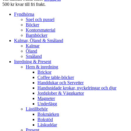
500 kr kvar till fri frakt.
Fyndhörna
Spel och pussel
Böcker
Kontorsmaterial
Barnböcker
Kalmar, Öland & Småland
Kalmar
Öland
Småland
Inredning & Present
Hem & inredning
Brickor
Coffee table-böcker
Handdukar och Servetter
Handsnidade krokar, nyckelringar och djur
Jordglober & Väggkartor
Magneter
Underlägg
Lästillbehör
Bokmärken
Bokstöd
Läskuddar
Present