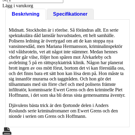
Lägg i varukorg
Beskrivning
Specifikationer
Midnatt. Stockholm är i rörelse. Så förändras allt. En serie
spektakulära dåd lamslår huvudstaden, ett helt samhälle.
Polisens ledning är övertygad om att de kan stoppa nya
vansinnesdåd, men Mariana Hermansson, kriminalinspektör
vid våldsroteln, vet att något inte stämmer. Medan hennes
chefer går vilse, följer hon spåren mot Älvkarleby och
avdelning 5 på en rättspsykiatrisk klinik. Någon har planerat
brott ingen av oss mött förut, bortom det vi kan föreställa oss,
och det finns bara ett sätt hon kan lösa dem på. Hon måste ta
sig innanför murarna och taggtråden. Och hon gör det
tillsammans med sin förre chef och med polisens främste
infiltratör, kommissarie Ewert Grens och den kriminelle Piet
Hoffmann, i det som ska bli deras sista gemensamma äventyr.
Djävulens bästa trick är den fjortonde delen i Anders
Roslunds serie kriminalromaner om Ewert Grens och den
nionde i serien om Grens och Hoffmann.