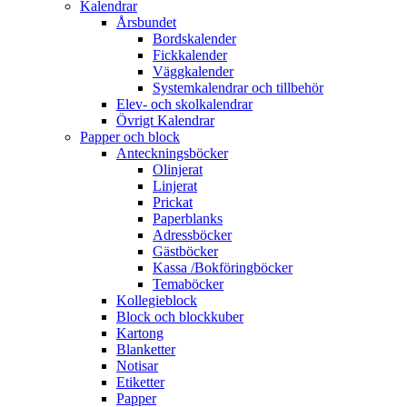
Kalendrar
Årsbundet
Bordskalender
Fickkalender
Väggkalender
Systemkalendrar och tillbehör
Elev- och skolkalendrar
Övrigt Kalendrar
Papper och block
Anteckningsböcker
Olinjerat
Linjerat
Prickat
Paperblanks
Adressböcker
Gästböcker
Kassa /Bokföringböcker
Temaböcker
Kollegieblock
Block och blockkuber
Kartong
Blanketter
Notisar
Etiketter
Papper