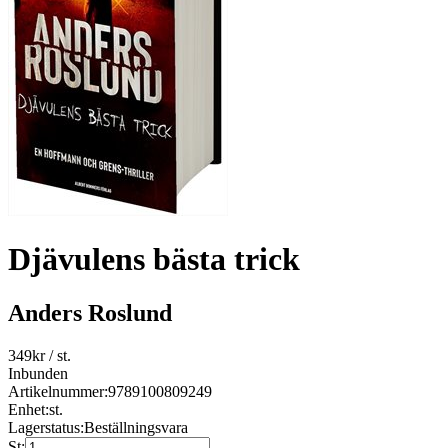
Djävulens bästa trick
Anders Roslund
349
kr
/ st.
Inbunden
Artikelnummer:
9789100809249
Enhet:
st.
Lagerstatus:
Beställningsvara
St: