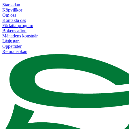
Startsidan
Köpvillkor
Om oss
Kontakta oss
Författarprogram
Bokens afton
Månadens konstnär
Läslustan
Öppettider
Returansökan