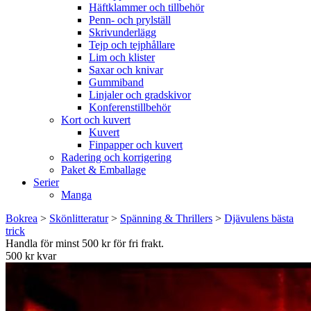
Häftklammer och tillbehör
Penn- och prylställ
Skrivunderlägg
Tejp och tejphållare
Lim och klister
Saxar och knivar
Gummiband
Linjaler och gradskivor
Konferenstillbehör
Kort och kuvert
Kuvert
Finpapper och kuvert
Radering och korrigering
Paket & Emballage
Serier
Manga
Bokrea
>
Skönlitteratur
>
Spänning & Thrillers
>
Djävulens bästa
trick
Handla för minst 500 kr för fri frakt.
500 kr kvar