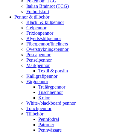
Pokémon: TCG
Italian Brainrot (TCG)
Fotbollskort
Pennor & tillbehör
Bläck- & kulpennor
Gelpennor
Frixionpennor
Blyerts/stiftpennor
Fiberpennor/fineliners
Överstrykningspennor
Poscapennor
Penselpennor
Märkpennor
Textil & porslin
Kalligrafipennor
Färgpennor
Träfärgpennor
Tuschpennor
Kritor
White-/blackboard pennor
Touchpennor
Tillbehör
Pennfodral
Patroner
Pennvässare