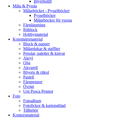
Blyertsstift
Måla & Pyssla
Målarböcker - Pysselböcker
Pysselböcker
Målarböcker för vuxna
Färgläggning
Ritblock
Hobbymaterial
Konstnärsmaterial
Block & papper
Målardukar & stafflier
Penslar, paletter & knivar
Akryl
Olja
Akvarell
Blyerts & ritkol
Pastell
Färgpennor
Övrigt
Uni Posca Pennor
Foto
Fotoalbum
Fotofickor & kartongblad
Tillbehör
Kontorsmaterial