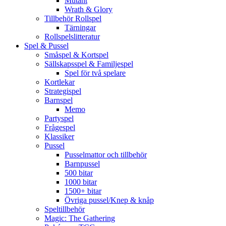
Mutant
Wrath & Glory
Tillbehör Rollspel
Tärningar
Rollspelslitteratur
Spel & Pussel
Småspel & Kortspel
Sällskapsspel & Familjespel
Spel för två spelare
Kortlekar
Strategispel
Barnspel
Memo
Partyspel
Frågespel
Klassiker
Pussel
Pusselmattor och tillbehör
Barnpussel
500 bitar
1000 bitar
1500+ bitar
Övriga pussel/Knep & knåp
Speltillbehör
Magic: The Gathering