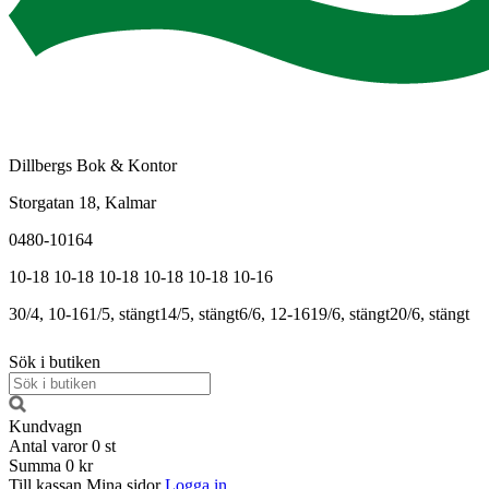
Dillbergs Bok & Kontor
Storgatan 18, Kalmar
0480-10164
10-18
10-18
10-18
10-18
10-18
10-16
30/4, 10-16
1/5, stängt
14/5, stängt
6/6, 12-16
19/6, stängt
20/6, stängt
Sök i butiken
Kundvagn
Antal varor
0
st
Summa
0 kr
Till kassan
Mina sidor
Logga in