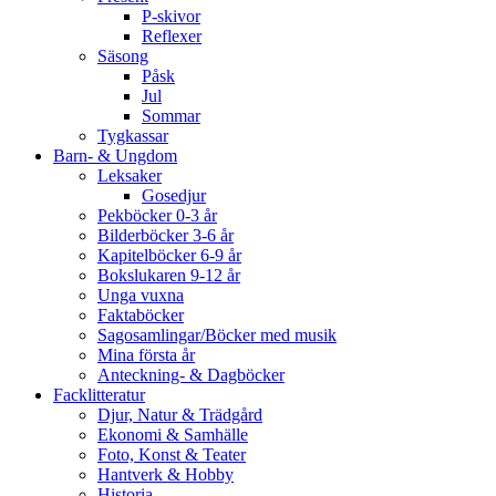
P-skivor
Reflexer
Säsong
Påsk
Jul
Sommar
Tygkassar
Barn- & Ungdom
Leksaker
Gosedjur
Pekböcker 0-3 år
Bilderböcker 3-6 år
Kapitelböcker 6-9 år
Bokslukaren 9-12 år
Unga vuxna
Faktaböcker
Sagosamlingar/Böcker med musik
Mina första år
Anteckning- & Dagböcker
Facklitteratur
Djur, Natur & Trädgård
Ekonomi & Samhälle
Foto, Konst & Teater
Hantverk & Hobby
Historia