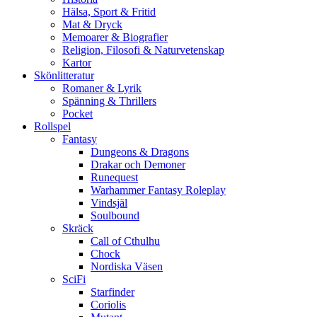
Hälsa, Sport & Fritid
Mat & Dryck
Memoarer & Biografier
Religion, Filosofi & Naturvetenskap
Kartor
Skönlitteratur
Romaner & Lyrik
Spänning & Thrillers
Pocket
Rollspel
Fantasy
Dungeons & Dragons
Drakar och Demoner
Runequest
Warhammer Fantasy Roleplay
Vindsjäl
Soulbound
Skräck
Call of Cthulhu
Chock
Nordiska Väsen
SciFi
Starfinder
Coriolis