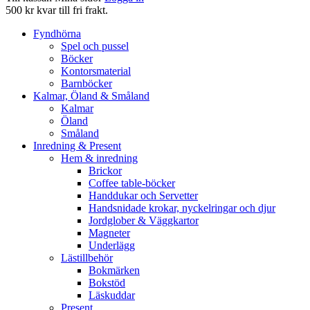
500 kr kvar till fri frakt.
Fyndhörna
Spel och pussel
Böcker
Kontorsmaterial
Barnböcker
Kalmar, Öland & Småland
Kalmar
Öland
Småland
Inredning & Present
Hem & inredning
Brickor
Coffee table-böcker
Handdukar och Servetter
Handsnidade krokar, nyckelringar och djur
Jordglober & Väggkartor
Magneter
Underlägg
Lästillbehör
Bokmärken
Bokstöd
Läskuddar
Present