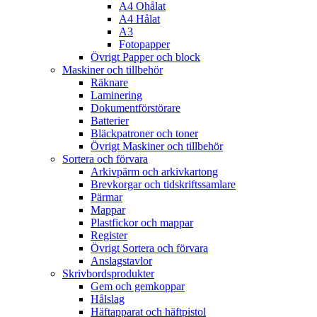
A4 Ohålat
A4 Hålat
A3
Fotopapper
Övrigt Papper och block
Maskiner och tillbehör
Räknare
Laminering
Dokumentförstörare
Batterier
Bläckpatroner och toner
Övrigt Maskiner och tillbehör
Sortera och förvara
Arkivpärm och arkivkartong
Brevkorgar och tidskriftssamlare
Pärmar
Mappar
Plastfickor och mappar
Register
Övrigt Sortera och förvara
Anslagstavlor
Skrivbordsprodukter
Gem och gemkoppar
Hålslag
Häftapparat och häftpistol