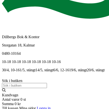
Dillbergs Bok & Kontor
Storgatan 18, Kalmar
0480-10164
10-18
10-18
10-18
10-18
10-18
10-16
30/4, 10-16
1/5, stängt
14/5, stängt
6/6, 12-16
19/6, stängt
20/6, stängt
Sök i butiken
Kundvagn
Antal varor
0
st
Summa
0 kr
Till kassan
Mina sidor
Logga in