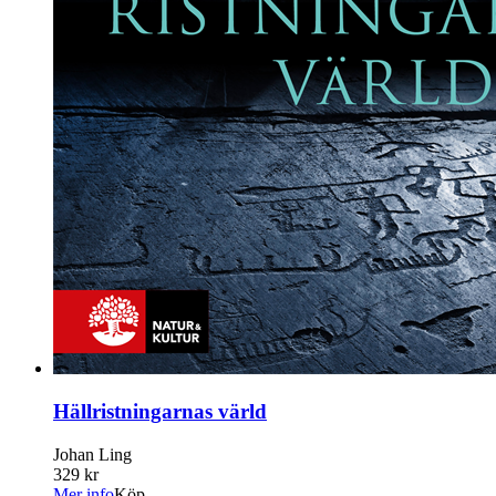
Hällristningarnas värld
Johan Ling
329 kr
Mer info
Köp