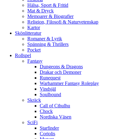
Hälsa, Sport & Fritid
Mat & Dryck
Memoarer & Biografier
Religion, Filosofi & Naturvetenskap
Kartor
Skönlitteratur
Romaner & Lyrik
Spänning & Thrillers
Pocket
Rollspel
Fantasy
Dungeons & Dragons
Drakar och Demoner
Runequest
Warhammer Fantasy Roleplay
Vindsjäl
Soulbound
Skräck
Call of Cthulhu
Chock
Nordiska Väsen
SciFi
Starfinder
Coriolis