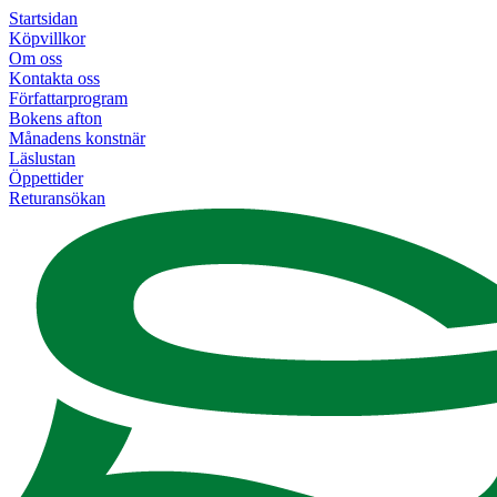
Startsidan
Köpvillkor
Om oss
Kontakta oss
Författarprogram
Bokens afton
Månadens konstnär
Läslustan
Öppettider
Returansökan