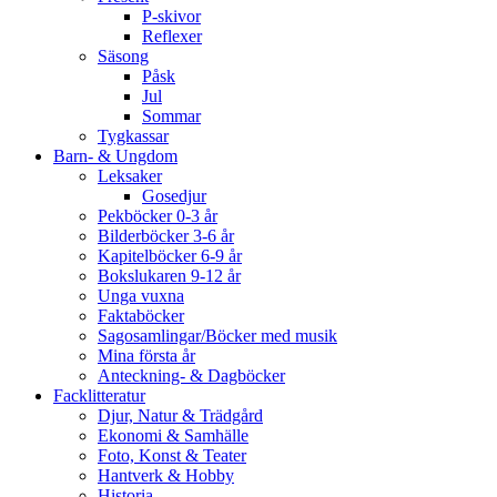
P-skivor
Reflexer
Säsong
Påsk
Jul
Sommar
Tygkassar
Barn- & Ungdom
Leksaker
Gosedjur
Pekböcker 0-3 år
Bilderböcker 3-6 år
Kapitelböcker 6-9 år
Bokslukaren 9-12 år
Unga vuxna
Faktaböcker
Sagosamlingar/Böcker med musik
Mina första år
Anteckning- & Dagböcker
Facklitteratur
Djur, Natur & Trädgård
Ekonomi & Samhälle
Foto, Konst & Teater
Hantverk & Hobby
Historia