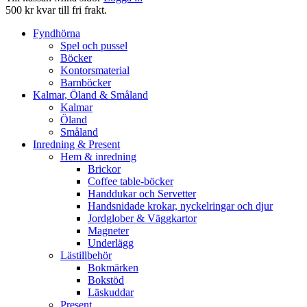
500 kr kvar till fri frakt.
Fyndhörna
Spel och pussel
Böcker
Kontorsmaterial
Barnböcker
Kalmar, Öland & Småland
Kalmar
Öland
Småland
Inredning & Present
Hem & inredning
Brickor
Coffee table-böcker
Handdukar och Servetter
Handsnidade krokar, nyckelringar och djur
Jordglober & Väggkartor
Magneter
Underlägg
Lästillbehör
Bokmärken
Bokstöd
Läskuddar
Present