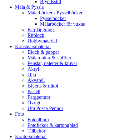
Blyertsstift
Måla & Pyssla
Målarböcker - Pysselböcker
Pysselböcker
Målarböcker för vuxna
Färgläggning
Ritblock
Hobbymaterial
Konstnärsmaterial
Block & papper
Målardukar & stafflier
Penslar, paletter & knivar
Akryl
Olja
Akvarell
Blyerts & ritkol
Pastell
Färgpennor
Övrigt
Uni Posca Pennor
Foto
Fotoalbum
Fotofickor & kartongblad
Tillbehör
Kontorsmaterial