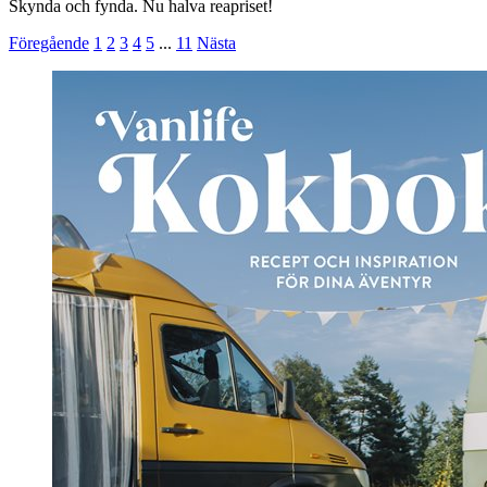
Skynda och fynda. Nu halva reapriset!
Föregående
1
2
3
4
5
...
11
Nästa