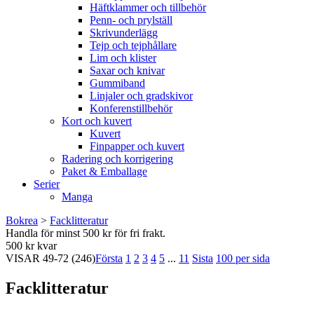
Häftklammer och tillbehör
Penn- och prylställ
Skrivunderlägg
Tejp och tejphållare
Lim och klister
Saxar och knivar
Gummiband
Linjaler och gradskivor
Konferenstillbehör
Kort och kuvert
Kuvert
Finpapper och kuvert
Radering och korrigering
Paket & Emballage
Serier
Manga
Bokrea
>
Facklitteratur
Handla för minst 500 kr för fri frakt.
500 kr kvar
VISAR
49-72
(246)
Första
1
2
3
4
5
...
11
Sista
100 per sida
Facklitteratur