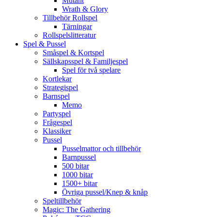
Mutant
Wrath & Glory
Tillbehör Rollspel
Tärningar
Rollspelslitteratur
Spel & Pussel
Småspel & Kortspel
Sällskapsspel & Familjespel
Spel för två spelare
Kortlekar
Strategispel
Barnspel
Memo
Partyspel
Frågespel
Klassiker
Pussel
Pusselmattor och tillbehör
Barnpussel
500 bitar
1000 bitar
1500+ bitar
Övriga pussel/Knep & knåp
Speltillbehör
Magic: The Gathering