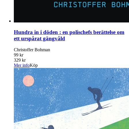
Hundra in i döden : en polischefs berättelse om
ett urspårat gängvåld
Christoffer Bohman
99 kr
329 kr
Mer info
Köp