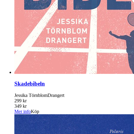
Skadebibeln
Jessika TörnblomDrangert
299 kr
349 kr
Mer info
Köp