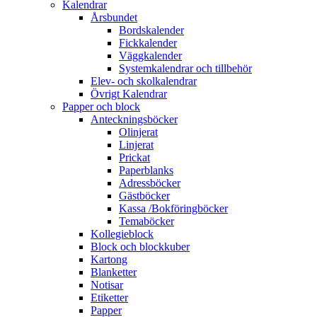
Kalendrar
Årsbundet
Bordskalender
Fickkalender
Väggkalender
Systemkalendrar och tillbehör
Elev- och skolkalendrar
Övrigt Kalendrar
Papper och block
Anteckningsböcker
Olinjerat
Linjerat
Prickat
Paperblanks
Adressböcker
Gästböcker
Kassa /Bokföringböcker
Temaböcker
Kollegieblock
Block och blockkuber
Kartong
Blanketter
Notisar
Etiketter
Papper