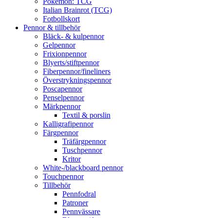
Pokémon: TCG
Italian Brainrot (TCG)
Fotbollskort
Pennor & tillbehör
Bläck- & kulpennor
Gelpennor
Frixionpennor
Blyerts/stiftpennor
Fiberpennor/fineliners
Överstrykningspennor
Poscapennor
Penselpennor
Märkpennor
Textil & porslin
Kalligrafipennor
Färgpennor
Träfärgpennor
Tuschpennor
Kritor
White-/blackboard pennor
Touchpennor
Tillbehör
Pennfodral
Patroner
Pennvässare