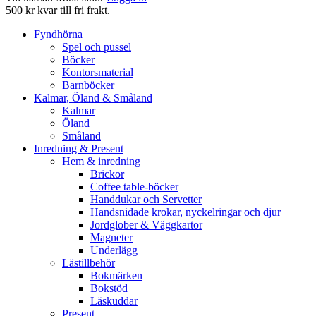
500 kr kvar till fri frakt.
Fyndhörna
Spel och pussel
Böcker
Kontorsmaterial
Barnböcker
Kalmar, Öland & Småland
Kalmar
Öland
Småland
Inredning & Present
Hem & inredning
Brickor
Coffee table-böcker
Handdukar och Servetter
Handsnidade krokar, nyckelringar och djur
Jordglober & Väggkartor
Magneter
Underlägg
Lästillbehör
Bokmärken
Bokstöd
Läskuddar
Present