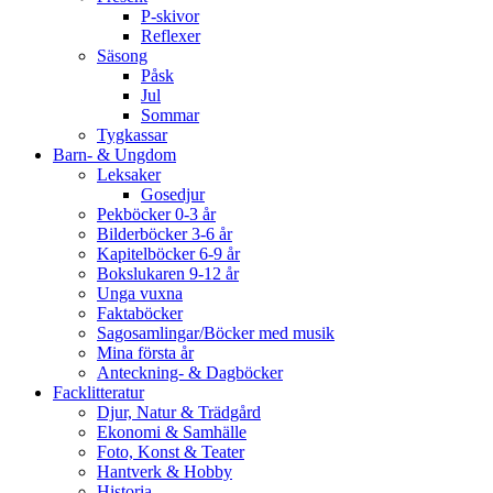
P-skivor
Reflexer
Säsong
Påsk
Jul
Sommar
Tygkassar
Barn- & Ungdom
Leksaker
Gosedjur
Pekböcker 0-3 år
Bilderböcker 3-6 år
Kapitelböcker 6-9 år
Bokslukaren 9-12 år
Unga vuxna
Faktaböcker
Sagosamlingar/Böcker med musik
Mina första år
Anteckning- & Dagböcker
Facklitteratur
Djur, Natur & Trädgård
Ekonomi & Samhälle
Foto, Konst & Teater
Hantverk & Hobby
Historia