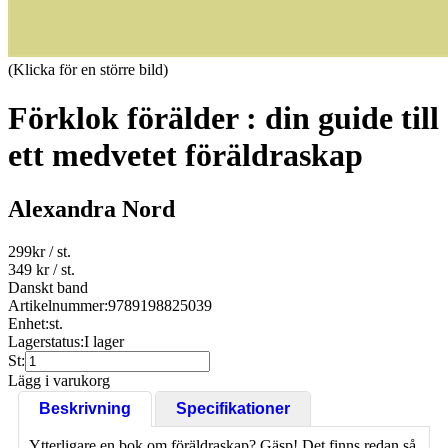
(Klicka för en större bild)
Förklok förälder : din guide till
ett medvetet föräldraskap
Alexandra Nord
299
kr
/ st.
349 kr
/ st.
Danskt band
Artikelnummer:
9789198825039
Enhet:
st.
Lagerstatus:
I lager
St:
Lägg i varukorg
Beskrivning
Specifikationer
Ytterligare en bok om föräldraskap? Gäsp! Det finns redan så