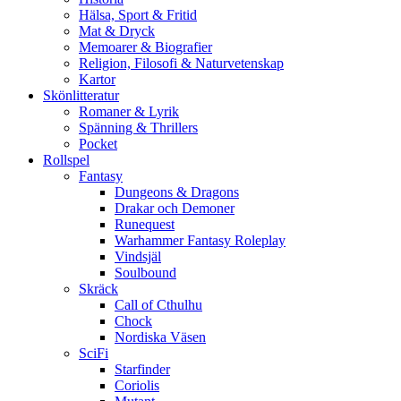
Hälsa, Sport & Fritid
Mat & Dryck
Memoarer & Biografier
Religion, Filosofi & Naturvetenskap
Kartor
Skönlitteratur
Romaner & Lyrik
Spänning & Thrillers
Pocket
Rollspel
Fantasy
Dungeons & Dragons
Drakar och Demoner
Runequest
Warhammer Fantasy Roleplay
Vindsjäl
Soulbound
Skräck
Call of Cthulhu
Chock
Nordiska Väsen
SciFi
Starfinder
Coriolis