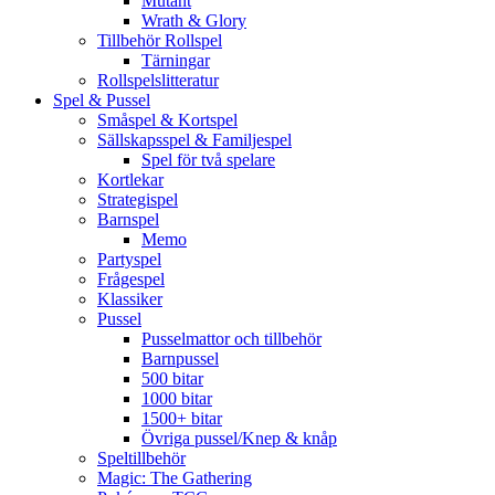
Mutant
Wrath & Glory
Tillbehör Rollspel
Tärningar
Rollspelslitteratur
Spel & Pussel
Småspel & Kortspel
Sällskapsspel & Familjespel
Spel för två spelare
Kortlekar
Strategispel
Barnspel
Memo
Partyspel
Frågespel
Klassiker
Pussel
Pusselmattor och tillbehör
Barnpussel
500 bitar
1000 bitar
1500+ bitar
Övriga pussel/Knep & knåp
Speltillbehör
Magic: The Gathering