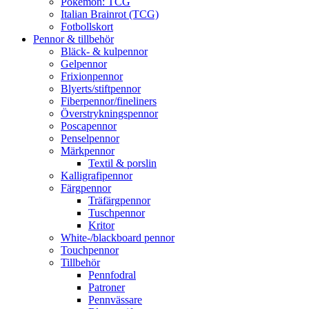
Pokémon: TCG
Italian Brainrot (TCG)
Fotbollskort
Pennor & tillbehör
Bläck- & kulpennor
Gelpennor
Frixionpennor
Blyerts/stiftpennor
Fiberpennor/fineliners
Överstrykningspennor
Poscapennor
Penselpennor
Märkpennor
Textil & porslin
Kalligrafipennor
Färgpennor
Träfärgpennor
Tuschpennor
Kritor
White-/blackboard pennor
Touchpennor
Tillbehör
Pennfodral
Patroner
Pennvässare