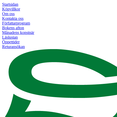
Startsidan
Köpvillkor
Om oss
Kontakta oss
Författarprogram
Bokens afton
Månadens konstnär
Läslustan
Öppettider
Returansökan