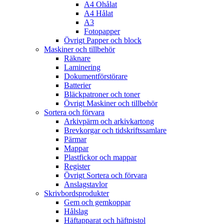
A4 Ohålat
A4 Hålat
A3
Fotopapper
Övrigt Papper och block
Maskiner och tillbehör
Räknare
Laminering
Dokumentförstörare
Batterier
Bläckpatroner och toner
Övrigt Maskiner och tillbehör
Sortera och förvara
Arkivpärm och arkivkartong
Brevkorgar och tidskriftssamlare
Pärmar
Mappar
Plastfickor och mappar
Register
Övrigt Sortera och förvara
Anslagstavlor
Skrivbordsprodukter
Gem och gemkoppar
Hålslag
Häftapparat och häftpistol