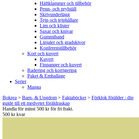
Häftklammer och tillbehör
Penn- och prylställ
Skrivunderlägg
Tejp och tejphållare
Lim och klister
Saxar och knivar
Gummiband
Linjaler och gradskivor
Konferenstillbehör
Kort och kuvert
Kuvert
Finpapper och kuvert
Radering och korrigering
Paket & Emballage
Serier
Manga
Bokrea
>
Barn- & Ungdom
>
Faktaböcker
>
Förklok förälder : din
guide till ett medvetet föräldraskap
Handla för minst 500 kr för fri frakt.
500 kr kvar