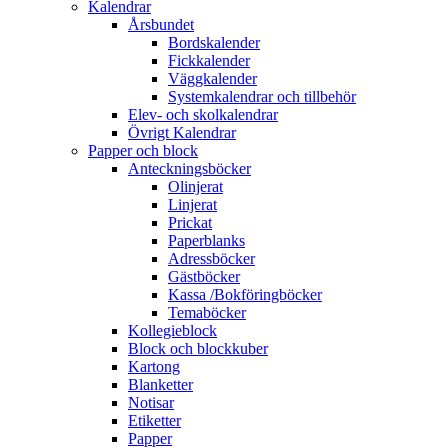
Kalendrar
Årsbundet
Bordskalender
Fickkalender
Väggkalender
Systemkalendrar och tillbehör
Elev- och skolkalendrar
Övrigt Kalendrar
Papper och block
Anteckningsböcker
Olinjerat
Linjerat
Prickat
Paperblanks
Adressböcker
Gästböcker
Kassa /Bokföringböcker
Temaböcker
Kollegieblock
Block och blockkuber
Kartong
Blanketter
Notisar
Etiketter
Papper