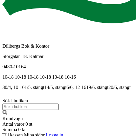
Dillbergs Bok & Kontor
Storgatan 18, Kalmar
0480-10164
10-18
10-18
10-18
10-18
10-18
10-16
30/4, 10-16
1/5, stängt
14/5, stängt
6/6, 12-16
19/6, stängt
20/6, stängt
Sök i butiken
Kundvagn
Antal varor
0
st
Summa
0 kr
Till kassan
Mina sidor
Logga in