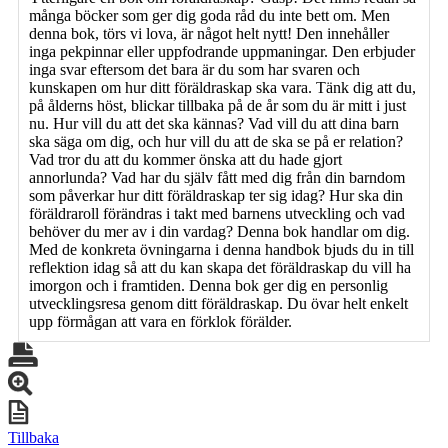
många böcker som ger dig goda råd du inte bett om. Men
denna bok, törs vi lova, är något helt nytt! Den innehåller
inga pekpinnar eller uppfodrande uppmaningar. Den erbjuder
inga svar eftersom det bara är du som har svaren och
kunskapen om hur ditt föräldraskap ska vara. Tänk dig att du,
på ålderns höst, blickar tillbaka på de år som du är mitt i just
nu. Hur vill du att det ska kännas? Vad vill du att dina barn
ska säga om dig, och hur vill du att de ska se på er relation?
Vad tror du att du kommer önska att du hade gjort
annorlunda? Vad har du själv fått med dig från din barndom
som påverkar hur ditt föräldraskap ter sig idag? Hur ska din
föräldraroll förändras i takt med barnens utveckling och vad
behöver du mer av i din vardag? Denna bok handlar om dig.
Med de konkreta övningarna i denna handbok bjuds du in till
reflektion idag så att du kan skapa det föräldraskap du vill ha
imorgon och i framtiden. Denna bok ger dig en personlig
utvecklingsresa genom ditt föräldraskap. Du övar helt enkelt
upp förmågan att vara en förklok förälder.
Tillbaka