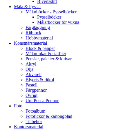
Blyertsstift
Måla & Pyssla
Målarböcker - Pysselböcker
Pysselböcker
Målarböcker för vuxna
Färgläggning
Ritblock
Hobbymaterial
Konstnärsmaterial
Block & papper
Målardukar & stafflier
Penslar, paletter & knivar
Akryl
Olja
Akvarell
Blyerts & ritkol
Pastell
Färgpennor
Övrigt
Uni Posca Pennor
Foto
Fotoalbum
Fotofickor & kartongblad
Tillbehör
Kontorsmaterial