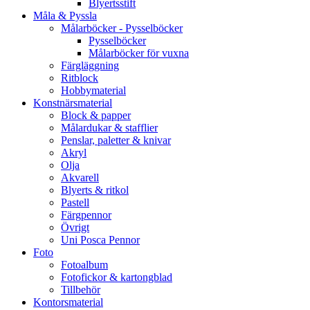
Blyertsstift
Måla & Pyssla
Målarböcker - Pysselböcker
Pysselböcker
Målarböcker för vuxna
Färgläggning
Ritblock
Hobbymaterial
Konstnärsmaterial
Block & papper
Målardukar & stafflier
Penslar, paletter & knivar
Akryl
Olja
Akvarell
Blyerts & ritkol
Pastell
Färgpennor
Övrigt
Uni Posca Pennor
Foto
Fotoalbum
Fotofickor & kartongblad
Tillbehör
Kontorsmaterial