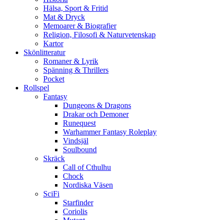
Hälsa, Sport & Fritid
Mat & Dryck
Memoarer & Biografier
Religion, Filosofi & Naturvetenskap
Kartor
Skönlitteratur
Romaner & Lyrik
Spänning & Thrillers
Pocket
Rollspel
Fantasy
Dungeons & Dragons
Drakar och Demoner
Runequest
Warhammer Fantasy Roleplay
Vindsjäl
Soulbound
Skräck
Call of Cthulhu
Chock
Nordiska Väsen
SciFi
Starfinder
Coriolis