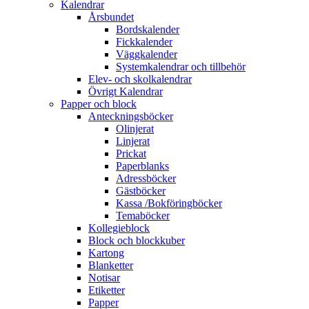
Kalendrar
Årsbundet
Bordskalender
Fickkalender
Väggkalender
Systemkalendrar och tillbehör
Elev- och skolkalendrar
Övrigt Kalendrar
Papper och block
Anteckningsböcker
Olinjerat
Linjerat
Prickat
Paperblanks
Adressböcker
Gästböcker
Kassa /Bokföringböcker
Temaböcker
Kollegieblock
Block och blockkuber
Kartong
Blanketter
Notisar
Etiketter
Papper