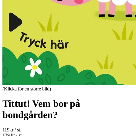
(Klicka för en större bild)
Tittut! Vem bor på
bondgården?
119
kr
/ st.
129 kr
/ st.