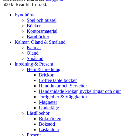
500 kr kvar till fri frakt.
Fyndhörna
Spel och pussel
Böcker
Kontorsmaterial
Barnböcker
Kalmar, Öland & Småland
Kalmar
Öland
Småland
Inredning & Present
Hem & inredning
Brickor
Coffee table-böcker
Handdukar och Servetter
Handsnidade krokar, nyckelringar och djur
Jordglober & Väggkartor
Magneter
Underlägg
Lästillbehör
Bokmärken
Bokstöd
Läskuddar
Present