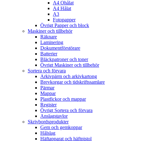
A4 Ohålat
A4 Hålat
A3
Fotopapper
Övrigt Papper och block
Maskiner och tillbehör
Räknare
Laminering
Dokumentförstörare
Batterier
Bläckpatroner och toner
Övrigt Maskiner och tillbehör
Sortera och förvara
Arkivpärm och arkivkartong
Brevkorgar och tidskriftssamlare
Pärmar
Mappar
Plastfickor och mappar
Register
Övrigt Sortera och förvara
Anslagstavlor
Skrivbordsprodukter
Gem och gemkoppar
Hålslag
Häftapparat och häftpistol