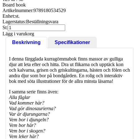
Board book
Artikelnummer:
9789180534529
Enhet:
st.
Lagerstatus:
Beställningsvara
St:
Lägg i varukorg
Beskrivning
Specifikationer
I denna färgglada kurragömmabok finns massor av gulliga
djur att leta efter och hitta. Dra ut flikarna och upptäck kon
och kalvarna, grisen och griskultingarna, hästen och fölen och
andra djur som bor på bondgården. En rolig och interaktiv
bok med söta illustrationer för de allra minsta läsarna!
I samma serie finns även:
Alla fåglar
Vad kommer här?
Vad gör dinosaurierna?
Var är djurungarna?
Vem bor i djungeln?
Vem bor här?
Vem bor i skogen?
Vem leker här?