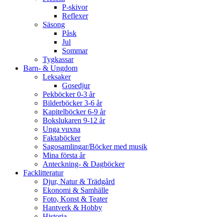
P-skivor
Reflexer
Säsong
Påsk
Jul
Sommar
Tygkassar
Barn- & Ungdom
Leksaker
Gosedjur
Pekböcker 0-3 år
Bilderböcker 3-6 år
Kapitelböcker 6-9 år
Bokslukaren 9-12 år
Unga vuxna
Faktaböcker
Sagosamlingar/Böcker med musik
Mina första år
Anteckning- & Dagböcker
Facklitteratur
Djur, Natur & Trädgård
Ekonomi & Samhälle
Foto, Konst & Teater
Hantverk & Hobby
Historia