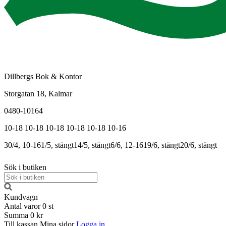
Dillbergs Bok & Kontor
Storgatan 18, Kalmar
0480-10164
10-18
10-18
10-18
10-18
10-18
10-16
30/4, 10-16
1/5, stängt
14/5, stängt
6/6, 12-16
19/6, stängt
20/6, stängt
Sök i butiken
Kundvagn
Antal varor
0
st
Summa
0 kr
Till kassan
Mina sidor
Logga in