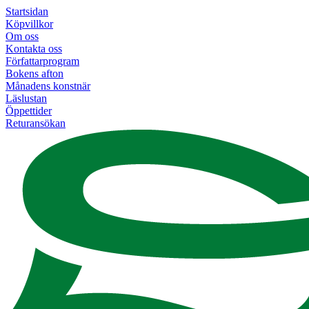
Startsidan
Köpvillkor
Om oss
Kontakta oss
Författarprogram
Bokens afton
Månadens konstnär
Läslustan
Öppettider
Returansökan