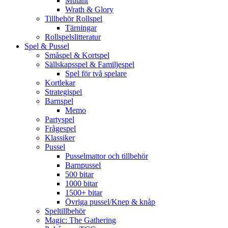
Mutant
Wrath & Glory
Tillbehör Rollspel
Tärningar
Rollspelslitteratur
Spel & Pussel
Småspel & Kortspel
Sällskapsspel & Familjespel
Spel för två spelare
Kortlekar
Strategispel
Barnspel
Memo
Partyspel
Frågespel
Klassiker
Pussel
Pusselmattor och tillbehör
Barnpussel
500 bitar
1000 bitar
1500+ bitar
Övriga pussel/Knep & knåp
Speltillbehör
Magic: The Gathering